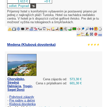
1 613 €
+0 €
odlet: Poprad
Príjemný hotel s komfortným vybavením je postavený priamo pri
jednej z najkrajších pláží Tuniska. Hotel sa nachádza neďaleko
centra. V hoteli je k dispozícii cvičné golfové ihrisko. Pre deti je tu
možnosť vyžitia na tobogánoch a šmykľavkách.
Medena (Klubová dovolenka)
Chorvátsko
,
Cena zájazdu od:
573,30 €
Stredná
Cena s príplatkami od:
601,30 €
Dalmácia
,
Trogir-
Seget Donji
-
Pobytové zájazdy
-
Pre rodiny s deťmi
-
Klubová dovolenka