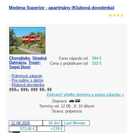
Medena Superior - apartmány (Klubová dovolenka)
Chorvátsko
,
Stredná
Cena zájazdu od:
504 €
Dalmácia
,
Trogir-
Cena s príplatkami od:
532 €
Seget Donji
-
Pobytové zájazdy
-
Pre rodiny s deťmi
-
Klubová dovolenka
Zobraziť všetky termíny a popis zájazdu »
Doprava:
Termíny od: 12.08., 8, 10 dňové
Strava: polpenzia
12.08.2026
10 dní
Last Minute
573,40 €
+178 €