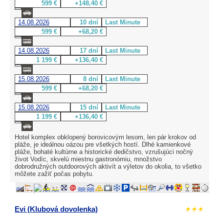
599 €
+148,40 €
14.08.2026
10 dní
Last Minute
599 €
+68,20 €
14.08.2026
17 dní
Last Minute
1 199 €
+136,40 €
15.08.2026
8 dní
Last Minute
599 €
+68,20 €
15.08.2026
15 dní
Last Minute
1 199 €
+136,40 €
Hotel komplex obklopený borovicovým lesom, len pár krokov od
pláže, je ideálnou oázou pre všetkých hostí. Dlhé kamienkové
pláže, bohaté kultúrne a historické dedičstvo, vzrušujúci nočný
život Vodíc, skvelú miestnu gastronómiu, množstvo
dobrodružných outdoorových aktivít a výletov do okolia, to všetko
môžete zažiť počas pobytu.
Evi (Klubová dovolenka)