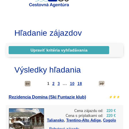
Hľadanie zájazdov
Výsledky hľadania
1
2
3
...
10
18
Rezidencia Domina (Ski Funtazie klub)
Cena zájazdu od:
220 €
Cena s príplatkami od:
220 €
Taliansko
,
Trentino-Alto Adige
,
Cogolo
-
Pobytové zájazdy