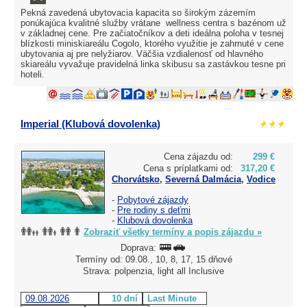
Pekná zavedená ubytovacia kapacita so širokým zázemím
ponúkajúca kvalitné služby vrátane wellness centra s bazénom už
v základnej cene. Pre začiatočníkov a deti ideálna poloha v tesnej
blízkosti miniskiareálu Cogolo, ktorého využitie je zahrnuté v cene
ubytovania aj pre nelyžiarov. Väčšia vzdialenosť od hlavného
skiareálu vyvažuje pravidelná linka skibusu sa zastávkou tesne pri
hoteli.
Imperial (Klubová dovolenka)
Cena zájazdu od:
299 €
Cena s príplatkami od:
317,20 €
Chorvátsko
,
Severná Dalmácia
,
Vodice
-
Pobytové zájazdy
-
Pre rodiny s deťmi
-
Klubová dovolenka
Zobraziť všetky termíny a popis zájazdu »
Doprava:
Termíny od: 09.08., 10, 8, 17, 15 dňové
Strava: polpenzia, light all Inclusive
09.08.2026
10 dní
Last Minute