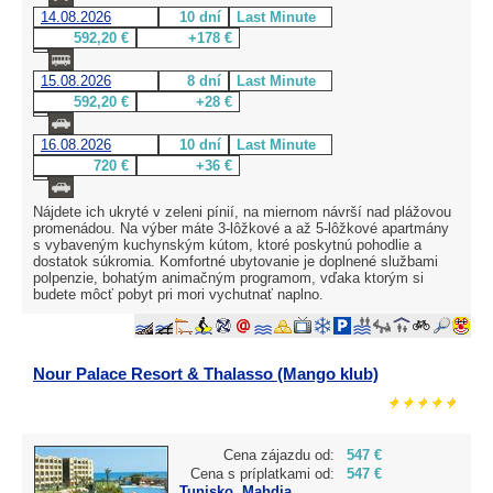
14.08.2026
10 dní
Last Minute
592,20 €
+178 €
15.08.2026
8 dní
Last Minute
592,20 €
+28 €
16.08.2026
10 dní
Last Minute
720 €
+36 €
Nájdete ich ukryté v zeleni pínií, na miernom návrší nad plážovou
promenádou. Na výber máte 3-lôžkové a až 5-lôžkové apartmány
s vybaveným kuchynským kútom, ktoré poskytnú pohodlie a
dostatok súkromia. Komfortné ubytovanie je doplnené službami
polpenzie, bohatým animačným programom, vďaka ktorým si
budete môcť pobyt pri mori vychutnať naplno.
Nour Palace Resort & Thalasso (Mango klub)
Cena zájazdu od:
547 €
Cena s príplatkami od:
547 €
Tunisko
,
Mahdia