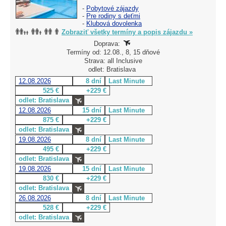
-
Pobytové zájazdy
-
Pre rodiny s deťmi
-
Klubová dovolenka
Zobraziť všetky termíny a popis zájazdu »
Doprava:
Termíny od: 12.08., 8, 15 dňové
Strava: all Inclusive
odlet: Bratislava
12.08.2026
8 dní
Last Minute
525 €
+229 €
odlet: Bratislava
12.08.2026
15 dní
Last Minute
875 €
+229 €
odlet: Bratislava
19.08.2026
8 dní
Last Minute
495 €
+229 €
odlet: Bratislava
19.08.2026
15 dní
Last Minute
830 €
+229 €
odlet: Bratislava
26.08.2026
8 dní
Last Minute
528 €
+229 €
odlet: Bratislava