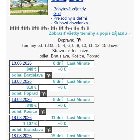
-
Pobytové zájazdy
-
Golf
-
Pre rodiny s deťmi
-
Klubová dovolenka
Zobraziť všetky termíny a popis zájazdu »
Doprava:
Termíny od: 18.08., 5, 4, 6, 8, 9, 10, 11, 12, 15 dňové
Strava: all Inclusive
odlet: Bratislava, Košice, Poprad
18.08.2026
8 dní
Last Minute
840 €
+0 €
odlet: Bratislava
18.08.2026
8 dní
Last Minute
818 €
+0 €
odlet: Poprad
18.08.2026
8 dní
Last Minute
840 €
+0 €
odlet: Košice
18.08.2026
11 dní
Last Minute
1 107 €
+0 €
odlet: Bratislava
18.08.2026
15 dní
Last Minute