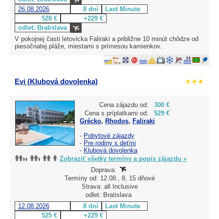
26.08.2026
8 dní
Last Minute
528 €
+229 €
odlet: Bratislava
V pokojnej časti letovicka Faliraki a približne 10 minút chôdze od
piesočnatej pláže, miestami s prímesou kamienkov.
Evi (Klubová dovolenka)
Cena zájazdu od:
300 €
Cena s príplatkami od:
529 €
Grécko
,
Rhodos
,
Faliraki
-
Pobytové zájazdy
-
Pre rodiny s deťmi
-
Klubová dovolenka
Zobraziť všetky termíny a popis zájazdu »
Doprava:
Termíny od: 12.08., 8, 15 dňové
Strava: all Inclusive
odlet: Bratislava
12.08.2026
8 dní
Last Minute
525 €
+229 €