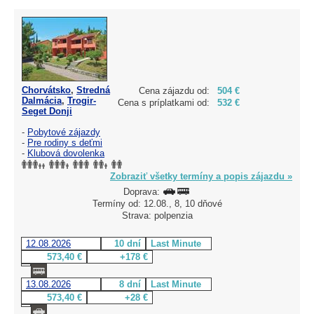
Chorvátsko
,
Stredná
Cena zájazdu od:
504 €
Dalmácia
,
Trogir-
Cena s príplatkami od:
532 €
Seget Donji
-
Pobytové zájazdy
-
Pre rodiny s deťmi
-
Klubová dovolenka
Zobraziť všetky termíny a popis zájazdu »
Doprava:
Termíny od: 12.08., 8, 10 dňové
Strava: polpenzia
12.08.2026
10 dní
Last Minute
573,40 €
+178 €
13.08.2026
8 dní
Last Minute
573,40 €
+28 €