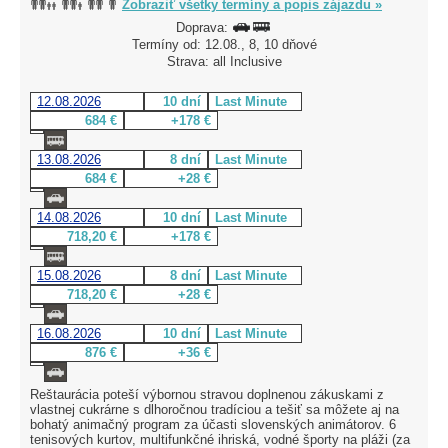
Zobraziť všetky termíny a popis zájazdu »
Doprava:
Termíny od: 12.08., 8, 10 dňové
Strava: all Inclusive
12.08.2026
10 dní
Last Minute
684 €
+178 €
13.08.2026
8 dní
Last Minute
684 €
+28 €
14.08.2026
10 dní
Last Minute
718,20 €
+178 €
15.08.2026
8 dní
Last Minute
718,20 €
+28 €
16.08.2026
10 dní
Last Minute
876 €
+36 €
Reštaurácia poteší výbornou stravou doplnenou zákuskami z
vlastnej cukrárne s dlhoročnou tradíciou a tešiť sa môžete aj na
bohatý animačný program za účasti slovenských animátorov. 6
tenisových kurtov, multifunkčné ihriská, vodné športy na pláži (za