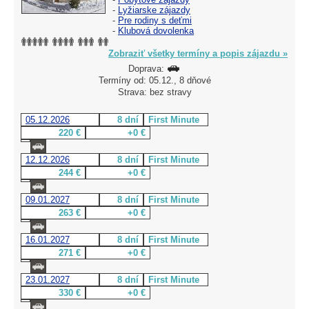
-
Lyžiarske zájazdy
-
Pre rodiny s deťmi
-
Klubová dovolenka
Zobraziť všetky termíny a popis zájazdu »
Doprava:
Termíny od: 05.12., 8 dňové
Strava: bez stravy
05.12.2026
8 dní
First Minute
220 €
+0 €
12.12.2026
8 dní
First Minute
244 €
+0 €
09.01.2027
8 dní
First Minute
263 €
+0 €
16.01.2027
8 dní
First Minute
271 €
+0 €
23.01.2027
8 dní
First Minute
330 €
+0 €