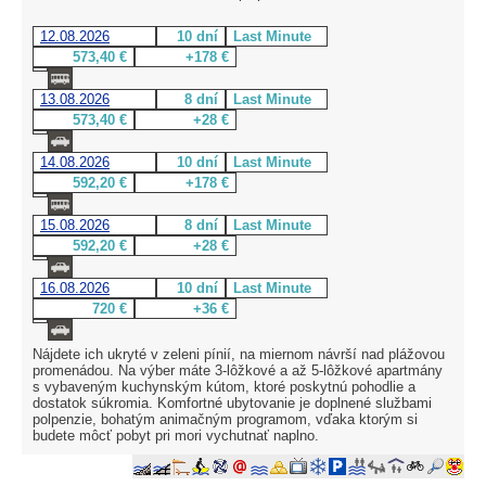
12.08.2026
10 dní
Last Minute
573,40 €
+178 €
13.08.2026
8 dní
Last Minute
573,40 €
+28 €
14.08.2026
10 dní
Last Minute
592,20 €
+178 €
15.08.2026
8 dní
Last Minute
592,20 €
+28 €
16.08.2026
10 dní
Last Minute
720 €
+36 €
Nájdete ich ukryté v zeleni pínií, na miernom návrší nad plážovou
promenádou. Na výber máte 3-lôžkové a až 5-lôžkové apartmány
s vybaveným kuchynským kútom, ktoré poskytnú pohodlie a
dostatok súkromia. Komfortné ubytovanie je doplnené službami
polpenzie, bohatým animačným programom, vďaka ktorým si
budete môcť pobyt pri mori vychutnať naplno.