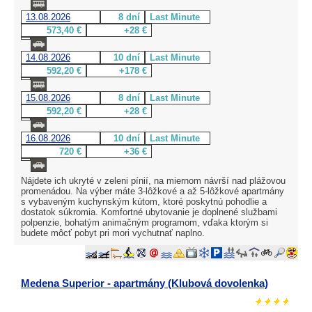
13.08.2026
8 dní
Last Minute
573,40 €
+28 €
14.08.2026
10 dní
Last Minute
592,20 €
+178 €
15.08.2026
8 dní
Last Minute
592,20 €
+28 €
16.08.2026
10 dní
Last Minute
720 €
+36 €
Nájdete ich ukryté v zeleni pínií, na miernom návrší nad plážovou
promenádou. Na výber máte 3-lôžkové a až 5-lôžkové apartmány
s vybaveným kuchynským kútom, ktoré poskytnú pohodlie a
dostatok súkromia. Komfortné ubytovanie je doplnené službami
polpenzie, bohatým animačným programom, vďaka ktorým si
budete môcť pobyt pri mori vychutnať naplno.
Medena Superior - apartmány (Klubová dovolenka)