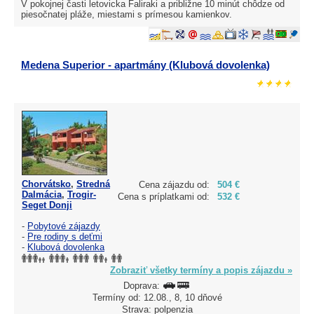
V pokojnej časti letovicka Faliraki a približne 10 minút chôdze od
piesočnatej pláže, miestami s prímesou kamienkov.
Medena Superior - apartmány (Klubová dovolenka)
Chorvátsko
,
Stredná
Cena zájazdu od:
504 €
Dalmácia
,
Trogir-
Cena s príplatkami od:
532 €
Seget Donji
-
Pobytové zájazdy
-
Pre rodiny s deťmi
-
Klubová dovolenka
Zobraziť všetky termíny a popis zájazdu »
Doprava:
Termíny od: 12.08., 8, 10 dňové
Strava: polpenzia