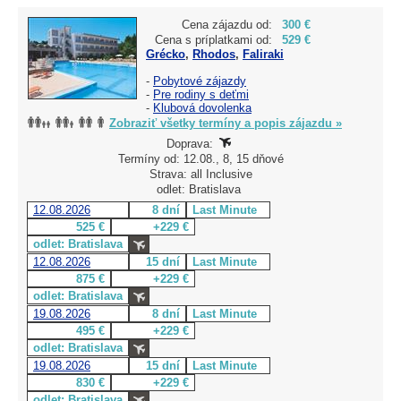
Cena zájazdu od:
300 €
Cena s príplatkami od:
529 €
Grécko
,
Rhodos
,
Faliraki
-
Pobytové zájazdy
-
Pre rodiny s deťmi
-
Klubová dovolenka
Zobraziť všetky termíny a popis zájazdu »
Doprava:
Termíny od: 12.08., 8, 15 dňové
Strava: all Inclusive
odlet: Bratislava
12.08.2026
8 dní
Last Minute
525 €
+229 €
odlet: Bratislava
12.08.2026
15 dní
Last Minute
875 €
+229 €
odlet: Bratislava
19.08.2026
8 dní
Last Minute
495 €
+229 €
odlet: Bratislava
19.08.2026
15 dní
Last Minute
830 €
+229 €
odlet: Bratislava