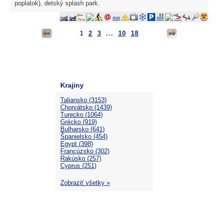
poplatok), detský splash park.
1
2
3
...
10
18
Krajiny
Taliansko (3153)
Chorvátsko (1439)
Turecko (1064)
Grécko (919)
Bulharsko (641)
Španielsko (454)
Egypt (398)
Francúzsko (302)
Rakúsko (257)
Cyprus (251)
Zobraziť všetky »