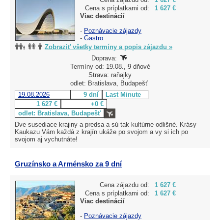
Cena s príplatkami od:
1 627 €
Viac destinácií
-
Poznávacie zájazdy
-
Gastro
Zobraziť všetky termíny a popis zájazdu »
Doprava:
Termíny od: 19.08., 9 dňové
Strava: raňajky
odlet: Bratislava, Budapešť
19.08.2026
9 dní
Last Minute
1 627 €
+0 €
odlet: Bratislava, Budapešť
Dve susediace krajiny a predsa a sú tak kultúrne odlišné. Krásy
Kaukazu Vám každá z krajín ukáže po svojom a vy si ich po
svojom aj vychutnáte!
Gruzínsko a Arménsko za 9 dní
Cena zájazdu od:
1 627 €
Cena s príplatkami od:
1 627 €
Viac destinácií
-
Poznávacie zájazdy