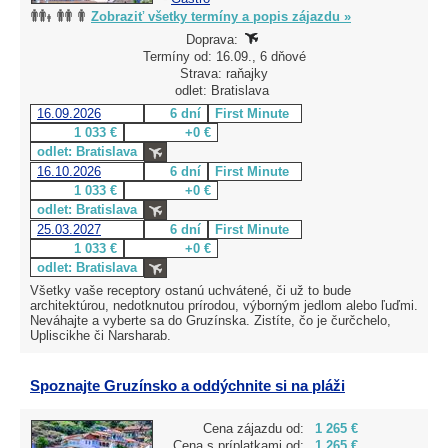
Zobraziť všetky termíny a popis zájazdu »
Doprava:
Termíny od: 16.09., 6 dňové
Strava: raňajky
odlet: Bratislava
16.09.2026
6 dní
First Minute
1 033 €
+0 €
odlet: Bratislava
16.10.2026
6 dní
First Minute
1 033 €
+0 €
odlet: Bratislava
25.03.2027
6 dní
First Minute
1 033 €
+0 €
odlet: Bratislava
Všetky vaše receptory ostanú uchvátené, či už to bude
architektúrou, nedotknutou prírodou, výborným jedlom alebo ľuďmi.
Neváhajte a vyberte sa do Gruzínska. Zistíte, čo je čurčchelo,
Upliscikhe či Narsharab.
Spoznajte Gruzínsko a oddýchnite si na pláži
Cena zájazdu od:
1 265 €
Cena s príplatkami od:
1 265 €