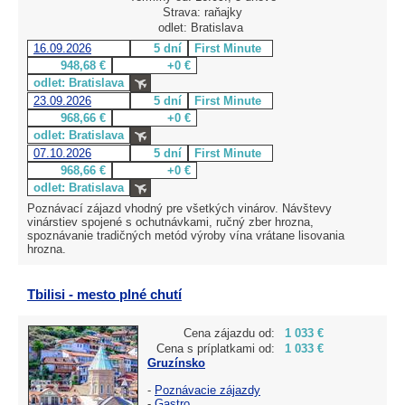
Strava: raňajky
odlet: Bratislava
16.09.2026
5 dní
First Minute
948,68 €
+0 €
odlet: Bratislava
23.09.2026
5 dní
First Minute
968,66 €
+0 €
odlet: Bratislava
07.10.2026
5 dní
First Minute
968,66 €
+0 €
odlet: Bratislava
Poznávací zájazd vhodný pre všetkých vinárov. Návštevy
vinárstiev spojené s ochutnávkami, ručný zber hrozna,
spoznávanie tradičných metód výroby vína vrátane lisovania
hrozna.
Tbilisi - mesto plné chutí
Cena zájazdu od:
1 033 €
Cena s príplatkami od:
1 033 €
Gruzínsko
-
Poznávacie zájazdy
-
Gastro