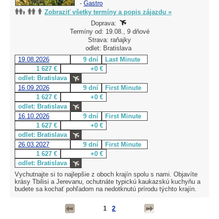
-
Gastro
Zobraziť všetky termíny a popis zájazdu »
Doprava:
Termíny od: 19.08., 9 dňové
Strava: raňajky
odlet: Bratislava
19.08.2026
9 dní
Last Minute
1 627 €
+0 €
odlet: Bratislava
16.09.2026
9 dní
First Minute
1 627 €
+0 €
odlet: Bratislava
16.10.2026
9 dní
First Minute
1 627 €
+0 €
odlet: Bratislava
26.03.2027
9 dní
First Minute
1 627 €
+0 €
odlet: Bratislava
Vychutnajte si to najlepšie z oboch krajín spolu s nami. Objavíte
krásy Tbilisi a Jerevanu, ochutnáte typickú kaukazskú kuchyňu a
budete sa kochať pohľadom na nedotknutú prírodu týchto krajín.
1
2