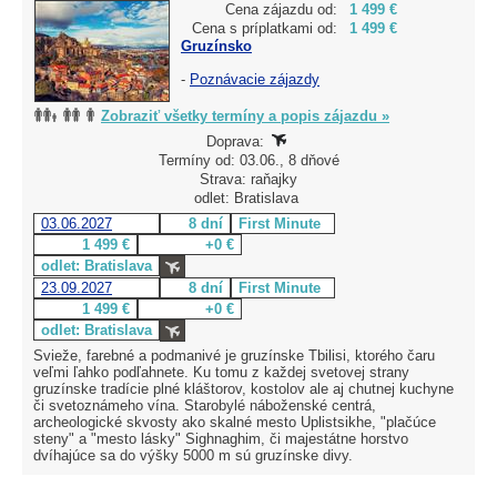
Cena zájazdu od:
1 499 €
Cena s príplatkami od:
1 499 €
Gruzínsko
-
Poznávacie zájazdy
Zobraziť všetky termíny a popis zájazdu »
Doprava:
Termíny od: 03.06., 8 dňové
Strava: raňajky
odlet: Bratislava
03.06.2027
8 dní
First Minute
1 499 €
+0 €
odlet: Bratislava
23.09.2027
8 dní
First Minute
1 499 €
+0 €
odlet: Bratislava
Svieže, farebné a podmanivé je gruzínske Tbilisi, ktorého čaru
veľmi ľahko podľahnete. Ku tomu z každej svetovej strany
gruzínske tradície plné kláštorov, kostolov ale aj chutnej kuchyne
či svetoznámeho vína. Starobylé náboženské centrá,
archeologické skvosty ako skalné mesto Uplistsikhe, "plačúce
steny" a "mesto lásky" Sighnaghim, či majestátne horstvo
dvíhajúce sa do výšky 5000 m sú gruzínske divy.