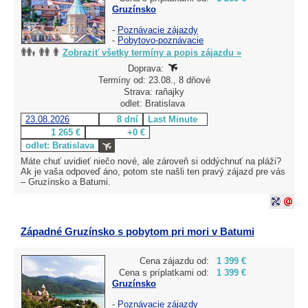
Gruzínsko
-
Poznávacie zájazdy
-
Pobytovo-poznávacie
Zobraziť všetky termíny a popis zájazdu »
Doprava:
Termíny od: 23.08., 8 dňové
Strava: raňajky
odlet: Bratislava
23.08.2026
8 dní
Last Minute
1 265 €
+0 €
odlet: Bratislava
Máte chuť uvidieť niečo nové, ale zároveň si oddýchnuť na pláži?
Ak je vaša odpoveď áno, potom ste našli ten pravý zájazd pre vás
– Gruzínsko a Batumi.
Západné Gruzínsko s pobytom pri mori v Batumi
Cena zájazdu od:
1 399 €
Cena s príplatkami od:
1 399 €
Gruzínsko
-
Poznávacie zájazdy