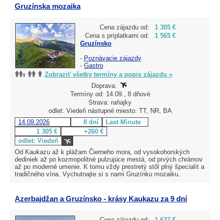
Gruzínska mozaika
Cena zájazdu od:
1 305 €
Cena s príplatkami od:
1 565 €
Gruzínsko
-
Poznávacie zájazdy
-
Gastro
Zobraziť všetky termíny a popis zájazdu »
Doprava:
Termíny od: 14.09., 8 dňové
Strava: raňajky
odlet: Viedeň nástupné miesto: TT, NR, BA
14.09.2026
8 dní
Last Minute
1 305 €
+260 €
odlet: Viedeň
Od Kaukazu až k plážam Čierneho mora, od vysokohorských
dediniek až po kozmopolitné pulzujúce mestá, od prvých chrámov
až po moderné umenie. K tomu vždy prestretý stôl plný špecialít a
tradičného vína. Vychutnajte si s nami Gruzínku mozaiku.
Azerbajdžan a Gruzínsko - krásy Kaukazu za 9 dní
Cena zájazdu od:
1 627 €