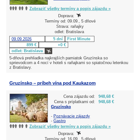
Zobraziť všetky termíny a popis zájazdu »
Doprava:
Termíny od: 09.09., 5 dňové
Strava: raňajky
odlet: Bratislava
09.09.2026
5 dní
First Minute
899 €
+0 €
odlet: Bratislava
5-dňová prehliadka najkrajších pamiatok Gruzínska so
sprievodcom a 4 nocí v hoteli s raňajkami so spiatočnou letenkou
z Bratislavy.
Gruzínsko – príbeh vína pod Kaukazom
Cena zájazdu od:
948,68 €
Cena s príplatkami od:
948,68 €
Gruzínsko
-
Poznávacie zájazdy
-
Gastro
Zobraziť všetky termíny a popis zájazdu »
Doprava:
Termíny od: 16.09., 5 dňové