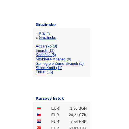
Gruzínsko
«
Krajiny
«
Gruzínsko
Adžarsko (3)
Imereti (11)
Kachétia (8)
Mtskheta-Mtianeti (9)
Samegrelo-Zemo Svaneti (3)
Shida Kartli (11)
Tbilisi (16)
Kurzový lístok
EUR
1,96 BGN
EUR
24,21 CZK
EUR
7,54 HRK
EUR
54,93 TRY