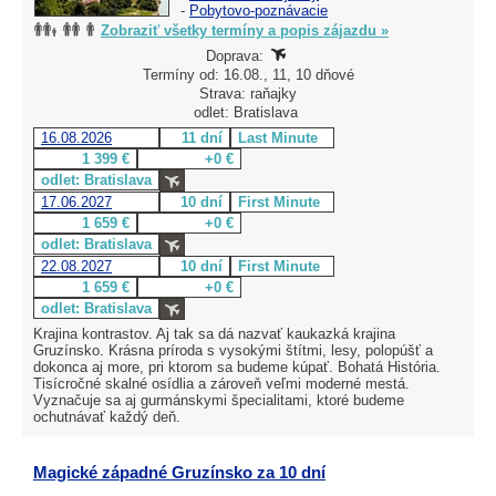
-
Pobytovo-poznávacie
Zobraziť všetky termíny a popis zájazdu »
Doprava:
Termíny od: 16.08., 11, 10 dňové
Strava: raňajky
odlet: Bratislava
16.08.2026
11 dní
Last Minute
1 399 €
+0 €
odlet: Bratislava
17.06.2027
10 dní
First Minute
1 659 €
+0 €
odlet: Bratislava
22.08.2027
10 dní
First Minute
1 659 €
+0 €
odlet: Bratislava
Krajina kontrastov. Aj tak sa dá nazvať kaukazká krajina
Gruzínsko. Krásna príroda s vysokými štítmi, lesy, polopúšť a
dokonca aj more, pri ktorom sa budeme kúpať. Bohatá História.
Tisícročné skalné osídlia a zároveň veľmi moderné mestá.
Vyznačuje sa aj gurmánskymi špecialitami, ktoré budeme
ochutnávať každý deň.
Magické západné Gruzínsko za 10 dní