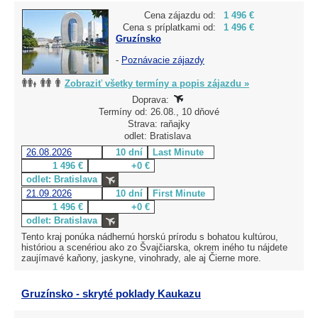
Cena zájazdu od:
1 496 €
Cena s príplatkami od:
1 496 €
Gruzínsko
-
Poznávacie zájazdy
Zobraziť všetky termíny a popis zájazdu »
Doprava:
Termíny od: 26.08., 10 dňové
Strava: raňajky
odlet: Bratislava
26.08.2026
10 dní
Last Minute
1 496 €
+0 €
odlet: Bratislava
21.09.2026
10 dní
First Minute
1 496 €
+0 €
odlet: Bratislava
Tento kraj ponúka nádhernú horskú prírodu s bohatou kultúrou,
históriou a scenériou ako zo Švajčiarska, okrem iného tu nájdete
zaujímavé kaňony, jaskyne, vinohrady, ale aj Čierne more.
Gruzínsko - skryté poklady Kaukazu