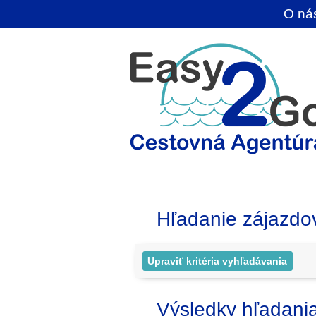
O ná
Hľadanie zájazdo
Výsledky hľadani