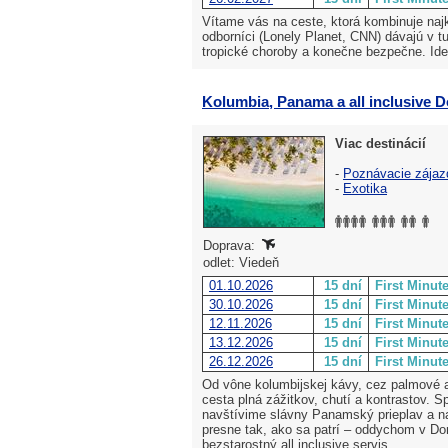
Vítame vás na ceste, ktorá kombinuje naj
odborníci (Lonely Planet, CNN) dávajú v t
tropické choroby a konečne bezpečne. Ideá
Kolumbia, Panama a all inclusive 
Viac destinácií
-
Poznávacie zájaz
-
Exotika
Doprava:
odlet: Viedeň
01.10.2026
15 dní
First Minut
30.10.2026
15 dní
First Minut
12.11.2026
15 dní
First Minut
13.12.2026
15 dní
First Minut
26.12.2026
15 dní
First Minut
Od vône kolumbijskej kávy, cez palmové a
cesta plná zážitkov, chutí a kontrastov. 
navštívime slávny Panamský prieplav a n
presne tak, ako sa patrí – oddychom v Dom
bezstarostný all inclusive servis.