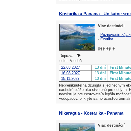
Kostarika a Panama - Unikátne srd
Viac destinácií
-
Poznávacie zájaz
-
Exotika
Doprava:
odlet: Viedeň
22.03.2027
13 dní
First Minut
16.08.2027
13 dní
First Minut
15.11.2027
13 dní
First Minut
Nepreniknuteľná džungľa s jedinečným e
exotické pláže ako stvorené pre oddych. Po
neexistuje pre cestovateľa lepšia možnos
vodopádov, prikryte sa horúčosťou termál
Nikaragua - Kostarika - Panama
Viac destinácií