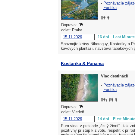
-
Poznávacie zájaz
-
Exotika
Doprava:
odlet: Praha
15.11.2026
16 dní
Last Minute
Spoznajte krásy Nikaraguy, Kastariky a P
kávových plantáží, návšteva tabakových pl
Kostarika & Panama
Viac destinácií
-
Poznávacie zájaz
-
Exotika
Doprava:
odlet: Viedeň
15.11.2026
14 dní
First Minut
Pura vida, v preklade „čistý život“ - tak 
pozitívny prístup k životu, rešpekt k príro
prekypujúce tisíckami hôr a riek, tropické