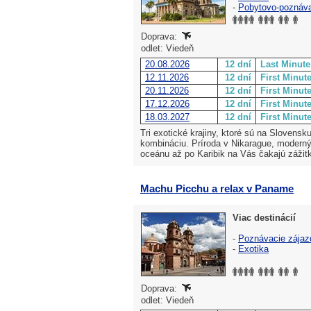
-
Pobytovo-poznáv
Doprava:
odlet: Viedeň
20.08.2026
12 dní
Last Minute
12.11.2026
12 dní
First Minut
20.11.2026
12 dní
First Minut
17.12.2026
12 dní
First Minut
18.03.2027
12 dní
First Minut
Tri exotické krajiny, ktoré sú na Slovensk
kombináciu. Príroda v Nikarague, moderný
oceánu až po Karibik na Vás čakajú zážit
Machu Picchu a relax v Paname
Viac destinácií
-
Poznávacie zájaz
-
Exotika
Doprava:
odlet: Viedeň