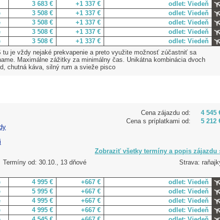
3 683 €
+1 337 €
odlet: Viedeň
e
3 508 €
+1 337 €
odlet: Viedeň
e
3 508 €
+1 337 €
odlet: Viedeň
e
3 508 €
+1 337 €
odlet: Viedeň
e
3 508 €
+1 337 €
odlet: Viedeň
 tu je vždy nejaké prekvapenie a preto využite možnosť zúčastniť sa
name. Maximálne zážitky za minimálny čas. Unikátna kombinácia dvoch
d, chutná káva, silný rum a svieže pisco
Cena zájazdu od:
4 545 
Cena s príplatkami od:
5 212 
dy
i
Zobraziť všetky termíny a popis zájazdu 
Termíny od: 30.10., 13 dňové
Strava: raňajk
e
4 995 €
+667 €
odlet: Viedeň
e
5 995 €
+667 €
odlet: Viedeň
e
4 995 €
+667 €
odlet: Viedeň
e
4 995 €
+667 €
odlet: Viedeň
e
4 545 €
+667 €
odlet: Viedeň