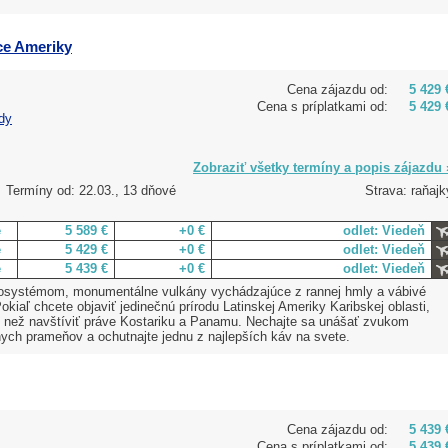
ce Ameriky
Cena zájazdu od:
5 429 
Cena s príplatkami od:
5 429 
dy
Zobraziť všetky termíny a popis zájazdu 
Termíny od: 22.03., 13 dňové
Strava: raňajk
e
5 589 €
+0 €
odlet: Viedeň
e
5 429 €
+0 €
odlet: Viedeň
e
5 439 €
+0 €
odlet: Viedeň
kosystémom, monumentálne vulkány vychádzajúce z rannej hmly a vábivé
kiaľ chcete objaviť jedinečnú prírodu Latinskej Ameriky Karibskej oblasti,
ť než navštíviť práve Kostariku a Panamu. Nechajte sa unášať zvukom
nych prameňov a ochutnajte jednu z najlepších káv na svete.
Cena zájazdu od:
5 439 
Cena s príplatkami od:
5 439 