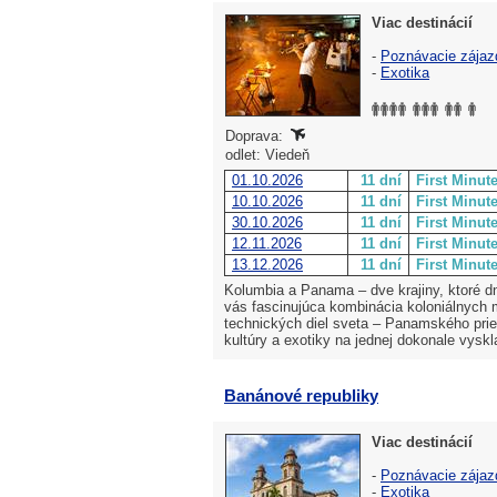
Viac destinácií
-
Poznávacie zájaz
-
Exotika
Doprava:
odlet: Viedeň
01.10.2026
11 dní
First Minut
10.10.2026
11 dní
First Minut
30.10.2026
11 dní
First Minut
12.11.2026
11 dní
First Minut
13.12.2026
11 dní
First Minut
Kolumbia a Panama – dve krajiny, ktoré d
vás fascinujúca kombinácia koloniálnych m
technických diel sveta – Panamského prie
kultúry a exotiky na jednej dokonale vyskl
Banánové republiky
Viac destinácií
-
Poznávacie zájaz
-
Exotika