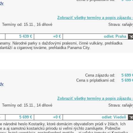
dy
Zobraziť všetky termíny a popis zájazdu 
Termíny od: 15.11., 16 dňové
Strava: raňajk
5 439 €
+0 €
odlet: Praha
anamy. Národné parky s dažďovými pralesmi, činné vulkány, prehliadka
antáží a cigarovej továrne, prehlaidka Panama City.
Cena zájazdu od:
5 699 
Cena s príplatkami od:
5 699 
dy
Zobraziť všetky termíny a popis zájazdu 
Termíny od: 15.11., 14 dňové
Strava: raňajk
e
5 699 €
+0 €
odlet: Viedeň
znie národné heslo Kostariky, ktoré domácim obyvateľom prúdi v žilách. Ich
de a aj samotnú kostarickú prírodu si veľmi rýchlo zamilujete. Pobrežie
 lesy, bujná vegetácia, pestrofarebné motýle – aj vďaka tomuto si Kostarika