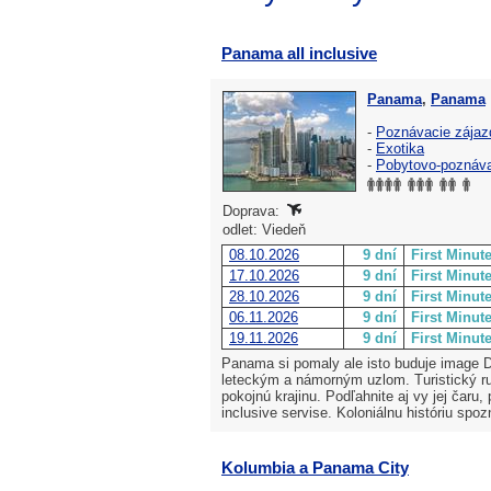
Panama all inclusive
Panama
,
Panama
-
Poznávacie zájaz
-
Exotika
-
Pobytovo-poznáv
Doprava:
odlet: Viedeň
08.10.2026
9 dní
First Minut
17.10.2026
9 dní
First Minut
28.10.2026
9 dní
First Minut
06.11.2026
9 dní
First Minut
19.11.2026
9 dní
First Minut
Panama si pomaly ale isto buduje image D
leteckým a námorným uzlom. Turistický ru
pokojnú krajinu. Podľahnite aj vy jej čaru,
inclusive servise. Koloniálnu históriu spo
Kolumbia a Panama City