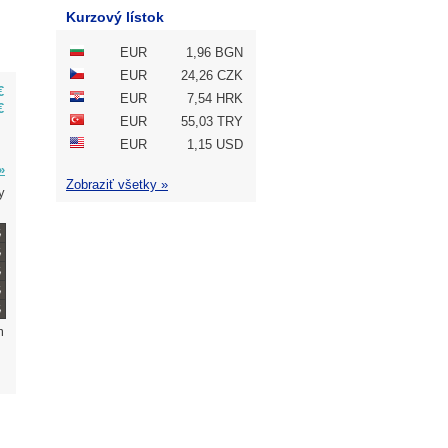
Kurzový lístok
EUR
1,96 BGN
EUR
24,26 CZK
€
EUR
7,54 HRK
€
EUR
55,03 TRY
EUR
1,15 USD
»
Zobraziť všetky »
y
m