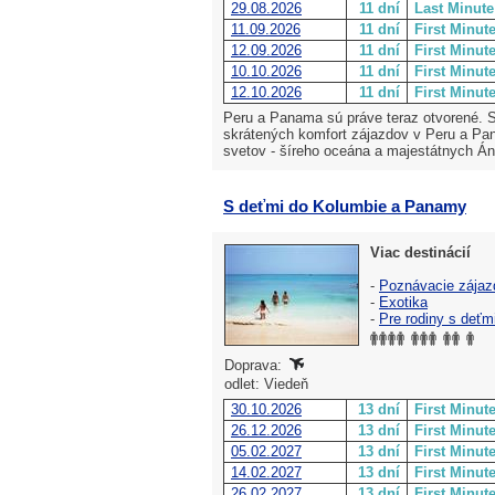
29.08.2026
11 dní
Last Minute
11.09.2026
11 dní
First Minut
12.09.2026
11 dní
First Minut
10.10.2026
11 dní
First Minut
12.10.2026
11 dní
First Minut
Peru a Panama sú práve teraz otvorené. S
skrátených komfort zájazdov v Peru a Pa
svetov - šíreho oceána a majestátnych Án
S deťmi do Kolumbie a Panamy
Viac destinácií
-
Poznávacie zájaz
-
Exotika
-
Pre rodiny s deťm
Doprava:
odlet: Viedeň
30.10.2026
13 dní
First Minut
26.12.2026
13 dní
First Minut
05.02.2027
13 dní
First Minut
14.02.2027
13 dní
First Minut
26.02.2027
13 dní
First Minut