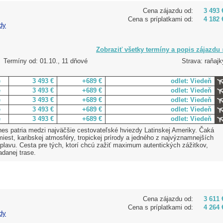
Cena zájazdu od:
3 493 
Cena s príplatkami od:
4 182 
dy
Zobraziť všetky termíny a popis zájazdu 
Termíny od: 01.10., 11 dňové
Strava: raňajk
e
3 493 €
+689 €
odlet: Viedeň
e
3 493 €
+689 €
odlet: Viedeň
e
3 493 €
+689 €
odlet: Viedeň
e
3 493 €
+689 €
odlet: Viedeň
e
3 493 €
+689 €
odlet: Viedeň
nes patria medzi najväčšie cestovateľské hviezdy Latinskej Ameriky. Čaká
iest, karibskej atmosféry, tropickej prírody a jedného z najvýznamnejších
plavu. Cesta pre tých, ktorí chcú zažiť maximum autentických zážitkov,
adanej trase.
Cena zájazdu od:
3 611 
Cena s príplatkami od:
4 264 
dy