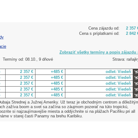
Cena zájazdu od:
2 357 
Cena s príplatkami od:
2 842 
dy
acie
Zobraziť všetky termíny a popis zájazdu 
Termíny od: 08.10., 9 dňové
Strava: raňajk
e
2 357 €
+485 €
odlet: Viedeň
e
2 357 €
+485 €
odlet: Viedeň
e
2 357 €
+485 €
odlet: Viedeň
e
2 357 €
+485 €
odlet: Viedeň
e
2 357 €
+485 €
odlet: Viedeň
ubaja Strednej a Južnej Ameriky. Už teraz je obchodným centrom a dôležitý
ch zažíva boom a svet sa začína so záujmom pozerať na túto tropickú,
 pozrite si najzaujímavejšie miesta a oddýchnite si na plážach Pacifiku pri all
známe v starej časti Panamy na brehu Karibiku.