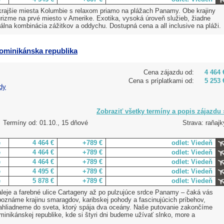
krajšie miesta Kolumbie s relaxom priamo na plážach Panamy. Obe krajiny
urizme na prvé miesto v Amerike. Exotika, vysoká úroveň služieb, žiadne
lna kombinácia zážitkov a oddychu. Dostupná cena a all inclusive na pláži.
Dominikánska republika
Cena zájazdu od:
4 464 
Cena s príplatkami od:
5 253 
dy
Zobraziť všetky termíny a popis zájazdu 
Termíny od: 01.10., 15 dňové
Strava: raňajk
e
4 464 €
+789 €
odlet: Viedeň
e
4 464 €
+789 €
odlet: Viedeň
e
4 464 €
+789 €
odlet: Viedeň
e
4 495 €
+789 €
odlet: Viedeň
e
5 878 €
+789 €
odlet: Viedeň
leje a farebné ulice Cartageny až po pulzujúce srdce Panamy – čaká vás
Spoznáme krajinu smaragdov, karibskej pohody a fascinujúcich príbehov,
ahliadneme do sveta, ktorý spája dva oceány. Naše putovanie zakončíme
inikánskej republike, kde si štyri dni budeme užívať slnko, more a