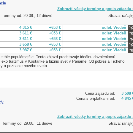
acie
Zobraziť všetky termíny a popis zájazdu 
Termíny od: 20.08., 12 dňové
Strava: raňajk
4 315 €
+653 €
odlet: Viedeň
e
3 611 €
+653 €
odlet: Viedeň
e
3 611 €
+653 €
odlet: Viedeň
e
3 658 €
+653 €
odlet: Viedeň
e
3 987 €
+653 €
odlet: Viedeň
u stále populárnejšie. Tento zájazd predstavuje ideálnu dovolenkovú
 eko turizmus v Kostarike a biznis svet v Paname. Od pobrežia Tichého
ky a poznanie nového sveta.
Cena zájazdu od:
3 508 
Cena s príplatkami od:
4 845 
dy
Zobraziť všetky termíny a popis zájazdu 
Termíny od: 29.08., 11 dňové
Strava: raňajk