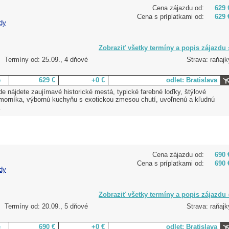
Cena zájazdu od:
629 
Cena s príplatkami od:
629 
dy
Zobraziť všetky termíny a popis zájazdu 
Termíny od: 25.09., 4 dňové
Strava: raňajk
e
629 €
+0 €
odlet: Bratislava
de nájdete zaujímavé historické mestá, typické farebné loďky, štýlové
ámorníka, výbornú kuchyňu s exotickou zmesou chutí, uvoľnenú a kľudnú
.
Cena zájazdu od:
690 
Cena s príplatkami od:
690 
dy
Zobraziť všetky termíny a popis zájazdu 
Termíny od: 20.09., 5 dňové
Strava: raňajk
e
690 €
+0 €
odlet: Bratislava