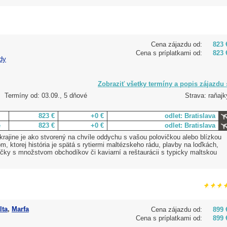
Cena zájazdu od:
823 
Cena s príplatkami od:
823 
dy
Zobraziť všetky termíny a popis zájazdu 
Termíny od: 03.09., 5 dňové
Strava: raňajk
823 €
+0 €
odlet: Bratislava
e
823 €
+0 €
odlet: Bratislava
 krajine je ako stvorený na chvíle oddychu s vašou polovičkou alebo blízkou
 ktorej história je spätá s rytiermi maltézskeho rádu, plavby na loďkách,
ičky s množstvom obchodíkov či kaviarní a reštaurácii s typicky maltskou
lta
,
Marfa
Cena zájazdu od:
899 
Cena s príplatkami od:
899 