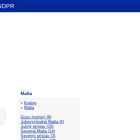
GDPR
Malta
«
Krajiny
«
Malta
Gozo (ostrov) (8)
Juhovýchodná Malta (6)
Južný prístav (15)
Severná Malta (14)
Severný prístav (3)