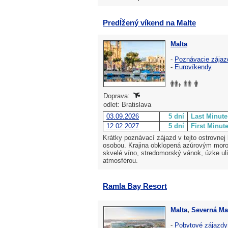
Predĺžený víkend na Malte
Malta
-
Poznávacie zájaz
-
Eurovíkendy
Doprava:
odlet: Bratislava
03.09.2026
5 dní
Last Minute
12.02.2027
5 dní
First Minut
Krátky poznávací zájazd v tejto ostrovnej
osobou. Krajina obklopená azúrovým morom,
skvelé víno, stredomorský vánok, úzke ul
atmosférou.
Ramla Bay Resort
Malta
,
Severná Ma
-
Pobytové zájazdy