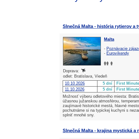
Slnečná Malta - história rytierov a 
Malta
-
Poznávacie zájaz
-
Eurovíkendy
Doprava:
odlet: Bratislava, Viedeň
10.10.2026
5 dní
First Minut
11.10.2026
5 dní
First Minut
Možnosť výberu odletového miesta: Bratisl
úžasnou južanskou atmosférou, temperame
zaujímavé historické mestá, hlavné mest
pochutnáme si na typickej kuchyni s neza
splniť mnohé sny.
Slnečná Malta - krajina mystická