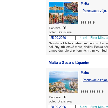
Malta
-
Poznávacie zájaz
Doprava:
odlet: Bratislava
25.09.2026
4 dni
First Minut
Navštívte Maltu - ostrov večného slnka, k
balkóny, trblietavé more, dedinu Pepka n
atmosféru, ale aj príjemných a milých ľudí
Malta a Gozo s kúpaním
Malta
-
Poznávacie zájaz
Doprava:
odlet: Bratislava
20.09.2026
5 dní
First Minut