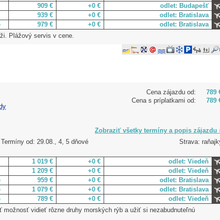
909 €
+0 €
odlet: Budapešť
939 €
+0 €
odlet: Bratislava
e
979 €
+0 €
odlet: Bratislava
ži. Plážový servis v cene.
Cena zájazdu od:
789 
Cena s príplatkami od:
789 
dy
Zobraziť všetky termíny a popis zájazdu 
Termíny od: 29.08., 4, 5 dňové
Strava: raňajk
1 019 €
+0 €
odlet: Viedeň
1 209 €
+0 €
odlet: Viedeň
e
959 €
+0 €
odlet: Bratislava
e
1 079 €
+0 €
odlet: Bratislava
e
789 €
+0 €
odlet: Viedeň
 možnosť vidieť rôzne druhy morských rýb a užiť si nezabudnuteľnú