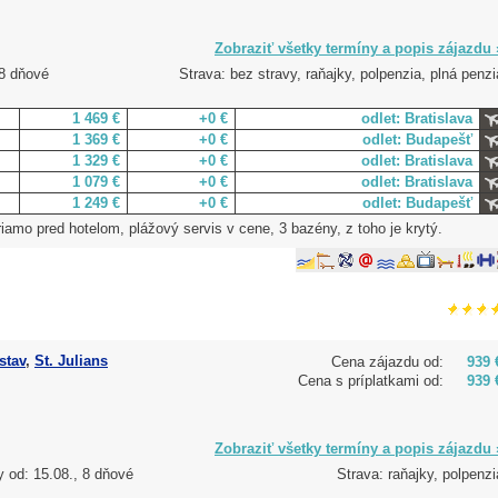
Zobraziť všetky termíny a popis zájazdu 
 8 dňové
Strava: bez stravy, raňajky, polpenzia, plná penzi
1 469 €
+0 €
odlet: Bratislava
1 369 €
+0 €
odlet: Budapešť
1 329 €
+0 €
odlet: Bratislava
1 079 €
+0 €
odlet: Bratislava
1 249 €
+0 €
odlet: Budapešť
amo pred hotelom, plážový servis v cene, 3 bazény, z toho je krytý.
stav
,
St. Julians
Cena zájazdu od:
939 
Cena s príplatkami od:
939 
Zobraziť všetky termíny a popis zájazdu 
 od: 15.08., 8 dňové
Strava: raňajky, polpenzi