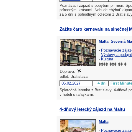
Poznávací zájazd s pobytom pri mori. Spoz
prírodnými krásami. Nebude chýbať kúpa
za 5 dní s pohodlným odletom z Bratislavy
Zažite čaro karnevalu na slnečnej M
Malta
,
Severná Ma
-
Poznávacie zájaz
-
Výstavy a podujat
-
Kultúra
Doprava:
odlet: Bratislava
05.02.2027
4 dni
First Minut
Spiatočná letenka z Bratislavy, 4-dňová p
v hoteli s raňajkami.
4-dňový letecký zájazd na Maltu
Malta
-
Poznávacie zájaz