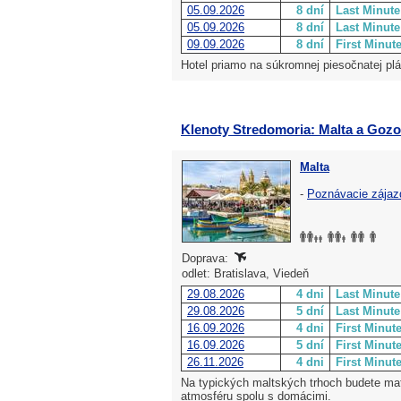
05.09.2026
8 dní
Last Minute
05.09.2026
8 dní
Last Minute
09.09.2026
8 dní
First Minut
Hotel priamo na súkromnej piesočnatej plá
Klenoty Stredomoria: Malta a Gozo
Malta
-
Poznávacie zájaz
Doprava:
odlet: Bratislava, Viedeň
29.08.2026
4 dni
Last Minute
29.08.2026
5 dní
Last Minute
16.09.2026
4 dni
First Minut
16.09.2026
5 dní
First Minut
26.11.2026
4 dni
First Minut
Na typických maltských trhoch budete mať
atmosféru spolu s domácimi.