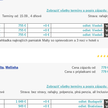
Zobraziť všetky termíny a popis zájazdu 
Termíny od: 15.09., 4 dňové
Strava: raňajk
e
755 €
+0 €
odlet: Viedeň
e
755 €
+0 €
odlet: Viedeň
e
755 €
+0 €
odlet: Viedeň
ehliadka najkrajších pamiatok Malty so sprievodcom a 3 noci v hoteli s
lta
,
Mellieha
Cena zájazdu od:
779 
Cena s príplatkami od:
779 
Zobraziť všetky termíny a popis zájazdu 
ové
Strava: bez stravy, raňajky, polpenzia, plná penzia, all Inclusiv
1 049 €
+0 €
odlet: Budapešť
949 €
+0 €
odlet: Bratislava