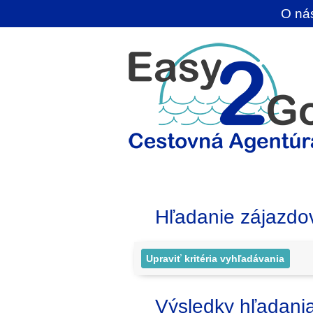
O ná
Hľadanie zájazdo
Výsledky hľadani