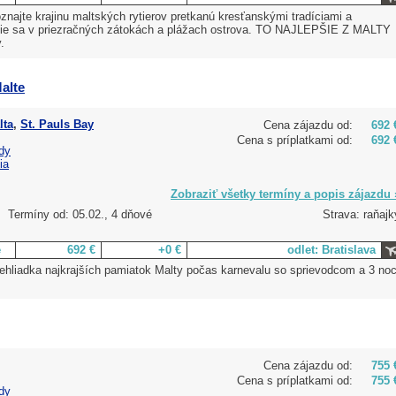
najte krajinu maltských rytierov pretkanú kresťanskými tradíciami a
nie sa v priezračných zátokách a plážach ostrova. TO NAJLEPŠIE Z MALTY
.
alte
lta
,
St. Pauls Bay
Cena zájazdu od:
692 
Cena s príplatkami od:
692 
dy
ia
Zobraziť všetky termíny a popis zájazdu 
Termíny od: 05.02., 4 dňové
Strava: raňajk
e
692 €
+0 €
odlet: Bratislava
rehliadka najkrajších pamiatok Malty počas karnevalu so sprievodcom a 3 noc
Cena zájazdu od:
755 
Cena s príplatkami od:
755 
dy