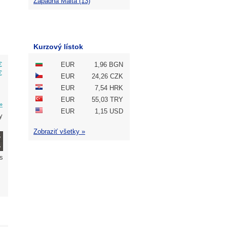
Západná Malta (13)
Kurzový lístok
€
EUR
1,96 BGN
€
EUR
24,26 CZK
EUR
7,54 HRK
EUR
55,03 TRY
»
EUR
1,15 USD
y
Zobraziť všetky »
 s