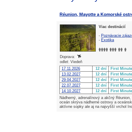
Réunion, Mayotte a Komorské ostr
Viac destinácií
-
Poznávacie zájaz
-
Exotika
Doprava:
odlet: Viedeň
17.11.2026
12 dní
First Minut
13.02.2027
12 dní
First Minut
29.04.2027
12 dní
First Minut
22.07.2027
12 dní
First Minut
14.10.2027
12 dní
First Minut
Nádherný, adrenalínový a akčný Réunion,
oceán skrýva nádherné ostrovy a oceánske
aktívne sopky ale aj na najvyšší vrchol I