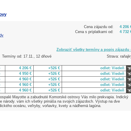
ovy
Cena zájazdu od:
4 206 
Cena s príplatkami od:
4 732 
dy
Zobraziť všetky termíny a popis zájazdu 
Termíny od: 17.11., 12 dňové
Strava: raňajk
e
4 206 €
+526 €
odlet: Viedeň
e
4 950 €
+526 €
odlet: Viedeň
e
4 960 €
+526 €
odlet: Viedeň
e
4 960 €
+526 €
odlet: Viedeň
e
4 960 €
+526 €
odlet: Viedeň
 ospalé Mayotte a zabudnuté Komorské ostrovy Vás milo prekvapia. Indický
 národy. vám ich všetky prináša na svojich zájazdoch. Výstup na dve
ndického oceánu, veľryby, voňavky, kvety a nádherná lagúna.