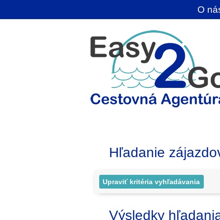
O ná
Hľadanie zájazdo
Výsledky hľadani