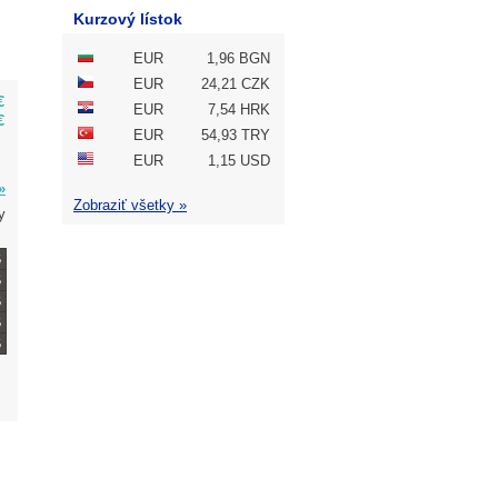
Kurzový lístok
EUR
1,96 BGN
EUR
24,21 CZK
€
EUR
7,54 HRK
€
EUR
54,93 TRY
EUR
1,15 USD
»
Zobraziť všetky »
y