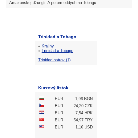
Amazonskej džungli. A potom oddych na Tobagu.
Trinidad a Tobago
«
Krajiny
«
Trinidad a Tobago
Trinidad ostrov (1)
Kurzový lístok
EUR
1,96 BGN
EUR
24,20 CZK
EUR
7,54 HRK
EUR
54,97 TRY
EUR
1,16 USD