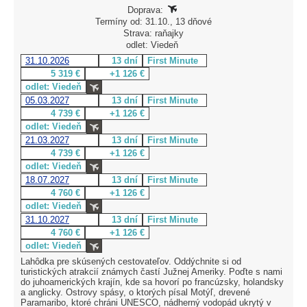
Doprava:
Termíny od: 31.10., 13 dňové
Strava: raňajky
odlet: Viedeň
31.10.2026
13 dní
First Minute
5 319 €
+1 126 €
odlet: Viedeň
05.03.2027
13 dní
First Minute
4 739 €
+1 126 €
odlet: Viedeň
21.03.2027
13 dní
First Minute
4 739 €
+1 126 €
odlet: Viedeň
18.07.2027
13 dní
First Minute
4 760 €
+1 126 €
odlet: Viedeň
31.10.2027
13 dní
First Minute
4 760 €
+1 126 €
odlet: Viedeň
Lahôdka pre skúsených cestovateľov. Oddýchnite si od
turistických atrakcií známych častí Južnej Ameriky. Poďte s nami
do juhoamerických krajín, kde sa hovorí po francúzsky, holandsky
a anglicky. Ostrovy spásy, o ktorých písal Motýľ, drevené
Paramaribo, ktoré chráni UNESCO, nádherný vodopád ukrytý v