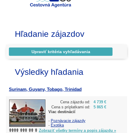
Hľadanie zájazdov
Výsledky hľadania
Surinam, Guyany, Tobago, Trinidad
Cena zájazdu od:
4 739 €
Cena s príplatkami od:
5 865 €
Viac destinácií
-
Poznávacie zájazdy
-
Exotika
Zobraziť všetky termíny a popis zájazdu »