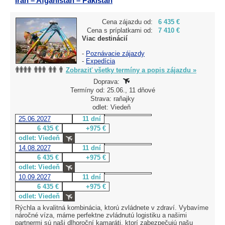
Irán – Afganistan – Pakistan
Cena zájazdu od:
6 435 €
Cena s príplatkami od:
7 410 €
Viac destinácií
-
Poznávacie zájazdy
-
Expedícia
Zobraziť všetky termíny a popis zájazdu »
Doprava:
Termíny od: 25.06., 11 dňové
Strava: raňajky
odlet: Viedeň
25.06.2027
11 dní
6 435 €
+975 €
odlet: Viedeň
14.08.2027
11 dní
6 435 €
+975 €
odlet: Viedeň
10.09.2027
11 dní
6 435 €
+975 €
odlet: Viedeň
Rýchla a kvalitná kombinácia, ktorú zvládnete v zdraví. Vybavíme
náročné víza, máme perfektne zvládnutú logistiku a našimi
partnermi sú naši dlhoroční kamaráti, ktorí zabezpečujú našu