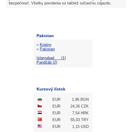
bezpečnosť. Všetky povolenia sú taktiež súčasťou zájazdu.
Pakistan
«
Krajiny
«
Pakistan
Islamabad (1)
Pandžáb (2)
Kurzový lístok
EUR
1,96 BGN
EUR
24,26 CZK
EUR
7,54 HRK
EUR
55,03 TRY
EUR
1,15 USD