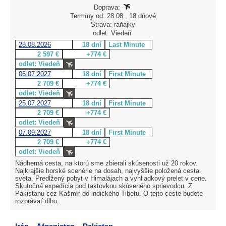
Doprava:
Termíny od: 28.08., 18 dňové
Strava: raňajky
odlet: Viedeň
28.08.2026
18 dní
Last Minute
2 597 €
+774 €
odlet: Viedeň
06.07.2027
18 dní
First Minute
2 709 €
+774 €
odlet: Viedeň
25.07.2027
18 dní
First Minute
2 709 €
+774 €
odlet: Viedeň
07.09.2027
18 dní
First Minute
2 709 €
+774 €
odlet: Viedeň
Nádherná cesta, na ktorú sme zbierali skúsenosti už 20 rokov.
Najkrajšie horské scenérie na dosah, najvyššie položená cesta
sveta. Predĺžený pobyt v Himalájach a vyhliadkový prelet v cene.
Skutočná expedícia pod taktovkou skúseného sprievodcu. Z
Pakistanu cez Kašmír do indického Tibetu. O tejto ceste budete
rozprávať dlho.