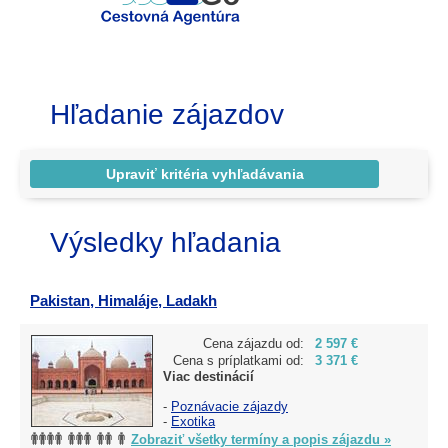
Hľadanie zájazdov
Výsledky hľadania
Pakistan, Himaláje, Ladakh
Cena zájazdu od:
2 597 €
Cena s príplatkami od:
3 371 €
Viac destinácií
-
Poznávacie zájazdy
-
Exotika
Zobraziť všetky termíny a popis zájazdu »