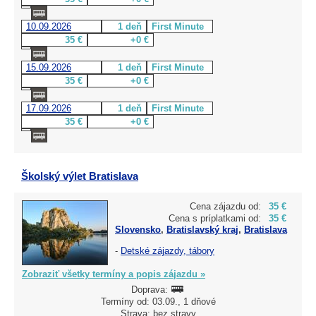
10.09.2026
1 deň
First Minute
35 €
+0 €
15.09.2026
1 deň
First Minute
35 €
+0 €
17.09.2026
1 deň
First Minute
35 €
+0 €
Školský výlet Bratislava
Cena zájazdu od:
35 €
Cena s príplatkami od:
35 €
Slovensko
,
Bratislavský kraj
,
Bratislava
-
Detské zájazdy, tábory
Zobraziť všetky termíny a popis zájazdu »
Doprava:
Termíny od: 03.09., 1 dňové
Strava: bez stravy