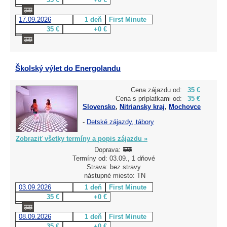
17.09.2026
1 deň
First Minute
35 €
+0 €
Školský výlet do Energolandu
Cena zájazdu od:
35 €
Cena s príplatkami od:
35 €
Slovensko
,
Nitriansky kraj
,
Mochovce
-
Detské zájazdy, tábory
Zobraziť všetky termíny a popis zájazdu »
Doprava:
Termíny od: 03.09., 1 dňové
Strava: bez stravy
nástupné miesto: TN
03.09.2026
1 deň
First Minute
35 €
+0 €
08.09.2026
1 deň
First Minute
35 €
+0 €