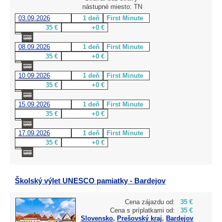
nástupné miesto: TN
03.09.2026
1 deň
First Minute
35 €
+0 €
08.09.2026
1 deň
First Minute
35 €
+0 €
10.09.2026
1 deň
First Minute
35 €
+0 €
15.09.2026
1 deň
First Minute
35 €
+0 €
17.09.2026
1 deň
First Minute
35 €
+0 €
Školský výlet UNESCO pamiatky - Bardejov
Cena zájazdu od:
35 €
Cena s príplatkami od:
35 €
Slovensko
,
Prešovský kraj
,
Bardejov