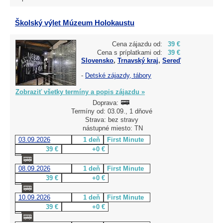
Školský výlet Múzeum Holokaustu
Cena zájazdu od:
39 €
Cena s príplatkami od:
39 €
Slovensko
,
Trnavský kraj
,
Sereď
-
Detské zájazdy, tábory
Zobraziť všetky termíny a popis zájazdu »
Doprava:
Termíny od: 03.09., 1 dňové
Strava: bez stravy
nástupné miesto: TN
03.09.2026
1 deň
First Minute
39 €
+0 €
08.09.2026
1 deň
First Minute
39 €
+0 €
10.09.2026
1 deň
First Minute
39 €
+0 €