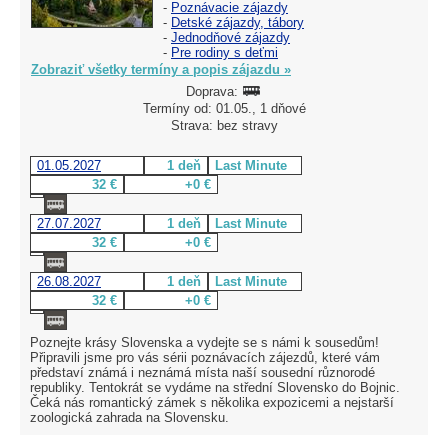
-
Poznávacie zájazdy
-
Detské zájazdy, tábory
-
Jednodňové zájazdy
-
Pre rodiny s deťmi
Zobraziť všetky termíny a popis zájazdu »
Doprava:
Termíny od: 01.05., 1 dňové
Strava: bez stravy
01.05.2027
1 deň
Last Minute
32 €
+0 €
27.07.2027
1 deň
Last Minute
32 €
+0 €
26.08.2027
1 deň
Last Minute
32 €
+0 €
Poznejte krásy Slovenska a vydejte se s námi k sousedům!
Připravili jsme pro vás sérii poznávacích zájezdů, které vám
představí známá i neznámá místa naší sousední různorodé
republiky. Tentokrát se vydáme na střední Slovensko do Bojnic.
Čeká nás romantický zámek s několika expozicemi a nejstarší
zoologická zahrada na Slovensku.