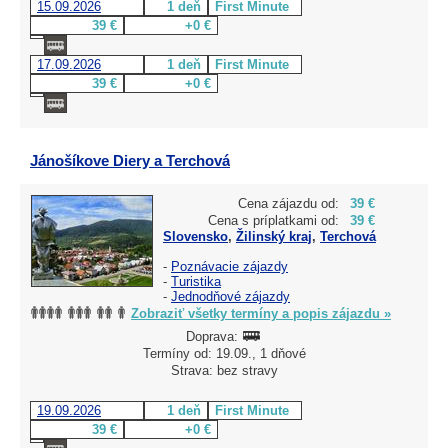
15.09.2026
1 deň
First Minute
39 €
+0 €
17.09.2026
1 deň
First Minute
39 €
+0 €
Jánošíkove Diery a Terchová
Cena zájazdu od:
39 €
Cena s príplatkami od:
39 €
Slovensko
,
Žilinský kraj
,
Terchová
-
Poznávacie zájazdy
-
Turistika
-
Jednodňové zájazdy
Zobraziť všetky termíny a popis zájazdu »
Doprava:
Termíny od: 19.09., 1 dňové
Strava: bez stravy
19.09.2026
1 deň
First Minute
39 €
+0 €