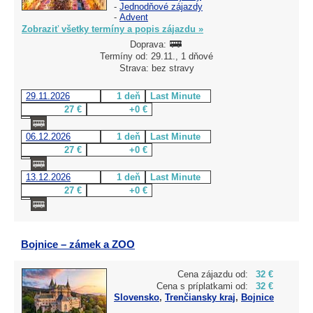
-
Jednodňové zájazdy
-
Advent
Zobraziť všetky termíny a popis zájazdu »
Doprava:
Termíny od: 29.11., 1 dňové
Strava: bez stravy
29.11.2026
1 deň
Last Minute
27 €
+0 €
06.12.2026
1 deň
Last Minute
27 €
+0 €
13.12.2026
1 deň
Last Minute
27 €
+0 €
Bojnice – zámek a ZOO
Cena zájazdu od:
32 €
Cena s príplatkami od:
32 €
Slovensko
,
Trenčiansky kraj
,
Bojnice