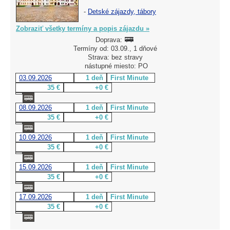
-
Detské zájazdy, tábory
Zobraziť všetky termíny a popis zájazdu »
Doprava:
Termíny od: 03.09., 1 dňové
Strava: bez stravy
nástupné miesto: PO
03.09.2026
1 deň
First Minute
35 €
+0 €
08.09.2026
1 deň
First Minute
35 €
+0 €
10.09.2026
1 deň
First Minute
35 €
+0 €
15.09.2026
1 deň
First Minute
35 €
+0 €
17.09.2026
1 deň
First Minute
35 €
+0 €