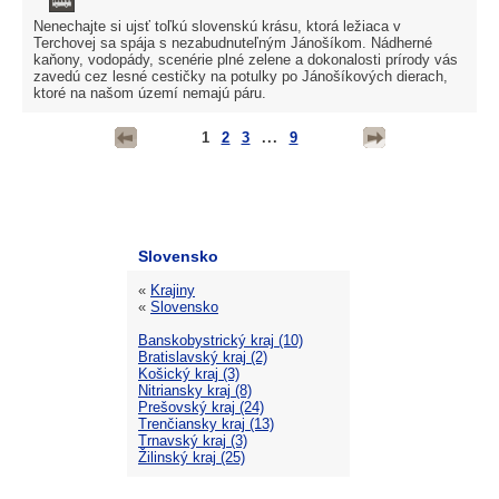
Nenechajte si ujsť toľkú slovenskú krásu, ktorá ležiaca v
Terchovej sa spája s nezabudnuteľným Jánošíkom. Nádherné
kaňony, vodopády, scenérie plné zelene a dokonalosti prírody vás
zavedú cez lesné cestičky na potulky po Jánošíkových dierach,
ktoré na našom území nemajú páru.
1
2
3
...
9
Slovensko
«
Krajiny
«
Slovensko
Banskobystrický kraj (10)
Bratislavský kraj (2)
Košický kraj (3)
Nitriansky kraj (8)
Prešovský kraj (24)
Trenčiansky kraj (13)
Trnavský kraj (3)
Žilinský kraj (25)