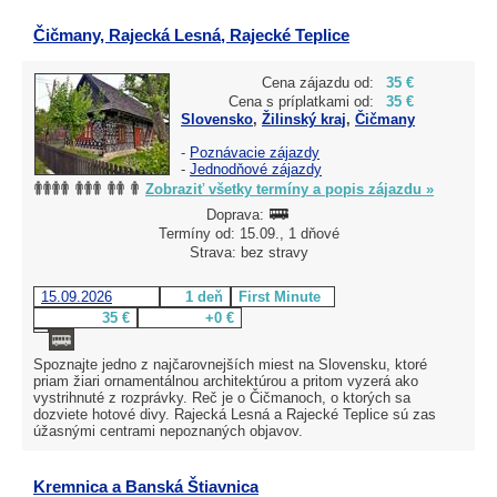
Čičmany, Rajecká Lesná, Rajecké Teplice
Cena zájazdu od:
35 €
Cena s príplatkami od:
35 €
Slovensko
,
Žilinský kraj
,
Čičmany
-
Poznávacie zájazdy
-
Jednodňové zájazdy
Zobraziť všetky termíny a popis zájazdu »
Doprava:
Termíny od: 15.09., 1 dňové
Strava: bez stravy
15.09.2026
1 deň
First Minute
35 €
+0 €
Spoznajte jedno z najčarovnejších miest na Slovensku, ktoré
priam žiari ornamentálnou architektúrou a pritom vyzerá ako
vystrihnuté z rozprávky. Reč je o Čičmanoch, o ktorých sa
dozviete hotové divy. Rajecká Lesná a Rajecké Teplice sú zas
úžasnými centrami nepoznaných objavov.
Kremnica a Banská Štiavnica