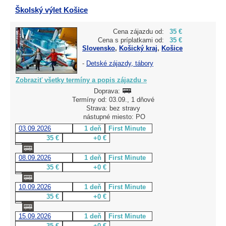
Školský výlet Košice
Cena zájazdu od:
35 €
Cena s príplatkami od:
35 €
Slovensko
,
Košický kraj
,
Košice
-
Detské zájazdy, tábory
Zobraziť všetky termíny a popis zájazdu »
Doprava:
Termíny od: 03.09., 1 dňové
Strava: bez stravy
nástupné miesto: PO
03.09.2026
1 deň
First Minute
35 €
+0 €
08.09.2026
1 deň
First Minute
35 €
+0 €
10.09.2026
1 deň
First Minute
35 €
+0 €
15.09.2026
1 deň
First Minute
35 €
+0 €