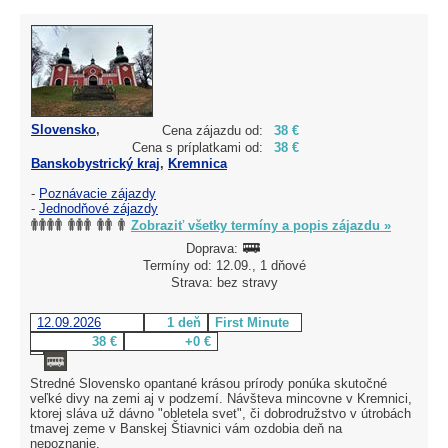
Slovensko
,
Cena zájazdu od:
38 €
Cena s príplatkami od:
38 €
Banskobystrický kraj
,
Kremnica
-
Poznávacie zájazdy
-
Jednodňové zájazdy
Zobraziť všetky termíny a popis zájazdu »
Doprava:
Termíny od: 12.09., 1 dňové
Strava: bez stravy
12.09.2026
1 deň
First Minute
38 €
+0 €
Stredné Slovensko opantané krásou prírody ponúka skutočné
veľké divy na zemi aj v podzemí. Návšteva mincovne v Kremnici,
ktorej sláva už dávno "obletela svet", či dobrodružstvo v útrobách
tmavej zeme v Banskej Štiavnici vám ozdobia deň na
nepoznanie.