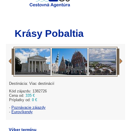
Krásy Pobaltia
Destinácia: Viac destinácií
Kód zájazdu: 1382726
Cena od:
335 €
Príplatky od:
0 €
-
Poznávacie zájazdy
-
Eurovíkendy
Výber termínu