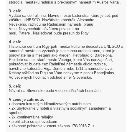
storočia, mestskú radnicu s prekrásnym námestím Aušros Vartai.
3. deň:
Vydáte sa do Tallinnu, hlavné mesto Estónska, ktoré je tiež pod
záštitou UNESCO. Navštívite katedrálu Alexandra
Nevského, radnicu na Radničnom námestí, bránu
Vinu. Nevynecháte návštevu pevnosti na
mori, Paterei. Nasledovať bude presun do Rigy.
4. deň:
Historické centrum Rigy patrí medzi kultúrne dedičstvá UNESCO a
samotné mesto sa vyznačuje secesnou architektúrou, ktorá je
porovnateľná s mestami ako Viedeň, Petrohrad či Barcelona.
Prejdete sa cez staré mesto Vecriga, ktoré Vás naozaj očarí,
pokračovať budete cez Radničné námestie okolo radnice,
navštívite katedrálu Riga Dome z roku 1211 a námestie Livu.
Krásny výhľad na Rigu sa Vám naskytne z parku Bastejkalns.
Vo večerných hodinách odchod smer Slovensko.
5. deň:
Návrat na Slovensko bude v dopoludňajších hodinách.
V cene je zahrnuté:
• doprava luxusným klimatizovaným autobusom
• 2x ubytovanie v hoteli s vlastným sociálnym zariadením a
sprchou
• 2x kontinentálne raňajky
• prehliadka so sprievodcom
• zákonné poistenie v znení zákona 170/2018 Z. z.