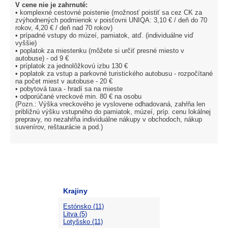
V cene nie je zahrnuté:
• komplexné cestovné poistenie (možnosť poistiť sa cez CK za
zvýhodnených podmienok v poisťovni UNIQA: 3,10 € / deň do 70
rokov, 4,20 € / deň nad 70 rokov)
• prípadné vstupy do múzeí, pamiatok, atď. (individuálne viď
vyššie)
• poplatok za miestenku (môžete si určiť presné miesto v
autobuse) - od 9 €
• príplatok za jednolôžkovú izbu 130 €
• poplatok za vstup a parkovné turistického autobusu - rozpočítané
na počet miest v autobuse - 20 €
• pobytová taxa - hradí sa na mieste
• odporúčané vreckové min. 80 € na osobu
(Pozn.: Výška vreckového je vyslovene odhadovaná, zahŕňa len
približnú výšku vstupného do pamiatok, múzeí, príp. cenu lokálnej
prepravy, no nezahŕňa individuálne nákupy v obchodoch, nákup
suvenírov, reštaurácie a pod.)
Krajiny
Estónsko (11)
Litva (5)
Lotyšsko (11)