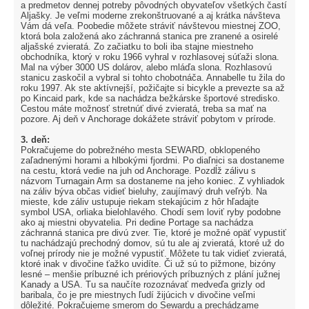
a predmetov dennej potreby pôvodných obyvateľov všetkých častí
Aljašky. Je veľmi moderne zrekonštruované a aj krátka návšteva
Vám dá veľa. Poobedie môžete stráviť návštevou miestnej ZOO,
ktorá bola založená ako záchranná stanica pre zranené a osirelé
aljašské zvieratá. Zo začiatku to boli iba stajne miestneho
obchodníka, ktorý v roku 1966 vyhral v rozhlasovej súťaži slona.
Mal na výber 3000 US dolárov, alebo mláďa slona. Rozhlasovú
stanicu zaskočil a vybral si tohto chobotnáča. Annabelle tu žila do
roku 1997. Ak ste aktívnejší, požičajte si bicykle a prevezte sa až
po Kincaid park, kde sa nachádza bežkárske športové stredisko.
Cestou máte možnosť stretnúť divé zvieratá, treba sa mať na
pozore. Aj deň v Anchorage dokážete stráviť pobytom v prírode.
3. deň:
Pokračujeme do pobrežného mesta SEWARD, obklopeného
zaľadnenými horami a hlbokými fjordmi. Po diaľnici sa dostaneme
na cestu, ktorá vedie na juh od Anchorage. Pozdĺž zálivu s
názvom Turnagain Arm sa dostaneme na jeho koniec. Z vyhliadok
na záliv býva občas vidieť bieluhy, zaujímavý druh veľrýb. Na
mieste, kde záliv ustupuje riekam stekajúcim z hôr hľadajte
symbol USA, orliaka bielohlavého. Chodí sem loviť ryby podobne
ako aj miestni obyvatelia. Pri dedine Portage sa nachádza
záchranná stanica pre divú zver. Tie, ktoré je možné opäť vypustiť
tu nachádzajú prechodný domov, sú tu ale aj zvieratá, ktoré už do
voľnej prírody nie je možné vypustiť. Môžete tu tak vidieť zvieratá,
ktoré inak v divočine ťažko uvidíte. Či už sú to pižmone, bizóny
lesné – menšie príbuzné ich prériových príbuzných z plání južnej
Kanady a USA. Tu sa naučíte rozoznávať medveďa grizly od
baribala, čo je pre miestnych ľudí žijúcich v divočine veľmi
dôležité. Pokračujeme smerom do Sewardu a prechádzame