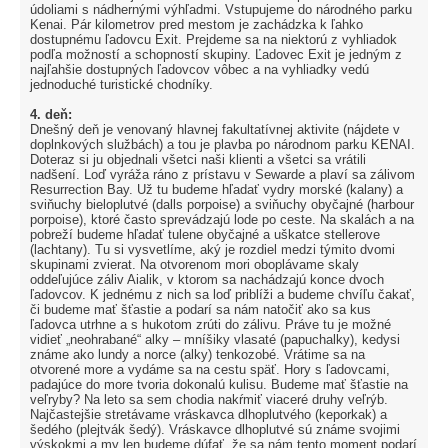
údoliami s nádhernými výhľadmi. Vstupujeme do národného parku
Kenai. Pár kilometrov pred mestom je zachádzka k ľahko
dostupnému ľadovcu Exit. Prejdeme sa na niektorú z vyhliadok
podľa možností a schopností skupiny. Ľadovec Exit je jedným z
najľahšie dostupných ľadovcov vôbec a na vyhliadky vedú
jednoduché turistické chodníky.
4. deň:
Dnešný deň je venovaný hlavnej fakultatívnej aktivite (nájdete v
doplnkových službách) a tou je plavba po národnom parku KENAI.
Doteraz si ju objednali všetci naši klienti a všetci sa vrátili
nadšení. Loď vyráža ráno z prístavu v Sewarde a plaví sa zálivom
Resurrection Bay. Už tu budeme hľadať vydry morské (kalany) a
sviňuchy bieloplutvé (dalls porpoise) a sviňuchy obyčajné (harbour
porpoise), ktoré často sprevádzajú lode po ceste. Na skalách a na
pobreží budeme hľadať tulene obyčajné a uškatce stellerove
(lachtany). Tu si vysvetlíme, aký je rozdiel medzi týmito dvomi
skupinami zvierat. Na otvorenom mori oboplávame skaly
oddeľujúce záliv Aialik, v ktorom sa nachádzajú konce dvoch
ľadovcov. K jednému z nich sa loď priblíži a budeme chvíľu čakať,
či budeme mať šťastie a podarí sa nám natočiť ako sa kus
ľadovca utrhne a s hukotom zrúti do zálivu. Práve tu je možné
vidieť „neohrabané“ alky – mníšiky vlasaté (papuchalky), kedysi
známe ako lundy a norce (alky) tenkozobé. Vrátime sa na
otvorené more a vydáme sa na cestu späť. Hory s ľadovcami,
padajúce do more tvoria dokonalú kulisu. Budeme mať šťastie na
veľryby? Na leto sa sem chodia nakŕmiť viaceré druhy veľrýb.
Najčastejšie stretávame vráskavca dlhoplutvého (keporkak) a
šedého (plejtvák šedý). Vráskavce dlhoplutvé sú známe svojimi
výskokmi a my len budeme dúfať, že sa nám tento moment podarí