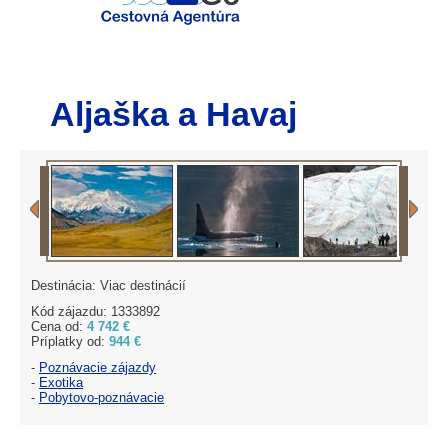
Aljaška a Havaj
Destinácia: Viac destinácií
Kód zájazdu: 1333892
Cena od:
4 742 €
Príplatky od:
944 €
-
Poznávacie zájazdy
-
Exotika
-
Pobytovo-poznávacie