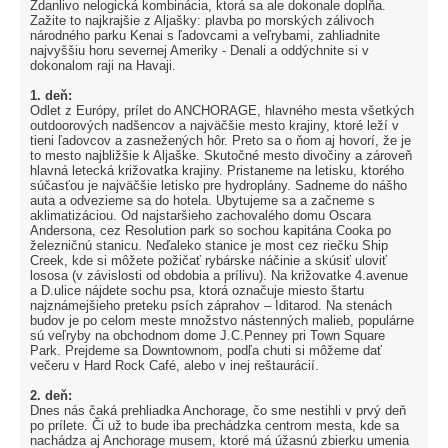
Zdanlivo nelogická kombinácia, ktorá sa ale dokonale dopĺňa.
Zažite to najkrajšie z Aljašky: plavba po morských zálivoch
národného parku Kenai s ľadovcami a veľrybami, zahliadnite
najvyššiu horu severnej Ameriky - Denali a oddýchnite si v
dokonalom raji na Havaji.
1. deň:
Odlet z Európy, prílet do ANCHORAGE, hlavného mesta všetkých
outdoorových nadšencov a najväčšie mesto krajiny, ktoré leží v
tieni ľadovcov a zasnežených hôr. Preto sa o ňom aj hovorí, že je
to mesto najbližšie k Aljaške. Skutočné mesto divočiny a zároveň
hlavná letecká križovatka krajiny. Pristaneme na letisku, ktorého
súčasťou je najväčšie letisko pre hydroplány. Sadneme do nášho
auta a odvezieme sa do hotela. Ubytujeme sa a začneme s
aklimatizáciou. Od najstaršieho zachovalého domu Oscara
Andersona, cez Resolution park so sochou kapitána Cooka po
železničnú stanicu. Neďaleko stanice je most cez riečku Ship
Creek, kde si môžete požičať rybárske náčinie a skúsiť uloviť
lososa (v závislosti od obdobia a prílivu). Na križovatke 4.avenue
a D.ulice nájdete sochu psa, ktorá označuje miesto štartu
najznámejšieho preteku psích záprahov – Iditarod. Na stenách
budov je po celom meste množstvo nástenných malieb, populárne
sú veľryby na obchodnom dome J.C.Penney pri Town Square
Park. Prejdeme sa Downtownom, podľa chuti si môžeme dať
večeru v Hard Rock Café, alebo v inej reštaurácií.
2. deň:
Dnes nás čaká prehliadka Anchorage, čo sme nestihli v prvý deň
po prílete. Či už to bude iba prechádzka centrom mesta, kde sa
nachádza aj Anchorage musem, ktoré má úžasnú zbierku umenia