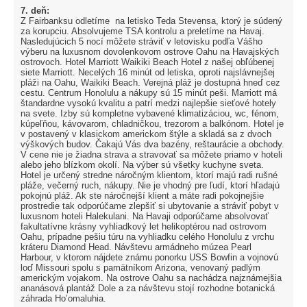
7. deň:
Z Fairbanksu odletíme na letisko Teda Stevensa, ktorý je súdený
za korupciu. Absolvujeme TSA kontrolu a preletíme na Havaj.
Nasledujúcich 5 nocí môžete stráviť v letovisku podľa Vášho
výberu na luxusnom dovolenkovom ostrove Oahu na Havajských
ostrovoch. Hotel Marriott Waikiki Beach Hotel z našej obľúbenej
siete Marriott. Necelých 16 minút od letiska, oproti najslávnejšej
pláži na Oahu, Waikiki Beach. Verejná pláž je dostupná hneď cez
cestu. Centrum Honolulu a nákupy sú 15 minút peši. Marriott má
štandardne vysokú kvalitu a patrí medzi najlepšie sieťové hotely
na svete. Izby sú kompletne vybavené klimatizáciou, wc, fénom,
kúpeľňou, kávovarom, chladničkou, trezorom a balkónom. Hotel je
v postavený v klasickom americkom štýle a skladá sa z dvoch
výškových budov. Čakajú Vás dva bazény, reštaurácie a obchody.
V cene nie je žiadna strava a stravovať sa môžete priamo v hoteli
alebo jeho blízkom okolí. Na výber sú všetky kuchyne sveta.
Hotel je určený stredne náročným klientom, ktorí majú radi rušné
pláže, večerný ruch, nákupy. Nie je vhodný pre ľudí, ktorí hľadajú
pokojnú pláž. Ak ste náročnejší klient a máte radi pokojnejšie
prostredie tak odporúčame zlepšiť si ubytovanie a stráviť pobyt v
luxusnom hoteli Halekulani. Na Havaji odporúčame absolvovať
fakultatívne krásny vyhliadkový let helikoptérou nad ostrovom
Oahu, prípadne pešiu túru na vyhliadku celého Honolulu z vrchu
kráteru Diamond Head. Návštevu armádneho múzea Pearl
Harbour, v ktorom nájdete známu ponorku USS Bowfin a vojnovú
loď Missouri spolu s pamätníkom Arizona, venovaný padlým
americkým vojakom. Na ostrove Oahu sa nachádza najznámejšia
ananásová plantáž Dole a za návštevu stojí rozhodne botanická
záhrada Ho’omaluhia.