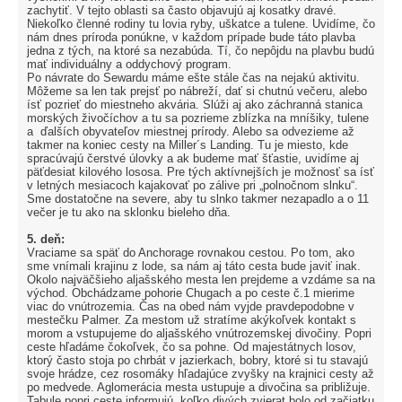
zachytiť. V tejto oblasti sa často objavujú aj kosatky dravé.
Niekoľko členné rodiny tu lovia ryby, uškatce a tulene. Uvidíme, čo
nám dnes príroda ponúkne, v každom prípade bude táto plavba
jedna z tých, na ktoré sa nezabúda. Tí, čo nepôjdu na plavbu budú
mať individuálny a oddychový program.
Po návrate do Sewardu máme ešte stále čas na nejakú aktivitu.
Môžeme sa len tak prejsť po nábreží, dať si chutnú večeru, alebo
ísť pozrieť do miestneho akvária. Slúži aj ako záchranná stanica
morských živočíchov a tu sa pozrieme zblízka na mníšiky, tulene
a ďalších obyvateľov miestnej prírody. Alebo sa odvezieme až
takmer na koniec cesty na Miller´s Landing. Tu je miesto, kde
spracúvajú čerstvé úlovky a ak budeme mať šťastie, uvidíme aj
päťdesiat kilového lososa. Pre tých aktívnejších je možnosť sa ísť
v letných mesiacoch kajakovať po zálive pri „polnočnom slnku“.
Sme dostatočne na severe, aby tu slnko takmer nezapadlo a o 11
večer je tu ako na sklonku bieleho dňa.
5. deň:
Vraciame sa späť do Anchorage rovnakou cestou. Po tom, ako
sme vnímali krajinu z lode, sa nám aj táto cesta bude javiť inak.
Okolo najväčšieho aljašského mesta len prejdeme a vzdáme sa na
východ. Obchádzame pohorie Chugach a po ceste č.1 mierime
viac do vnútrozemia. Čas na obed nám vyjde pravdepodobne v
mestečku Palmer. Za mestom už stratíme akýkoľvek kontakt s
morom a vstupujeme do aljašského vnútrozemskej divočiny. Popri
ceste hľadáme čokoľvek, čo sa pohne. Od majestátnych losov,
ktorý často stoja po chrbát v jazierkach, bobry, ktoré si tu stavajú
svoje hrádze, cez rosomáky hľadajúce zvyšky na krajnici cesty až
po medvede. Aglomerácia mesta ustupuje a divočina sa približuje.
Tabule popri ceste informujú, koľko divých zvierat bolo od začiatku