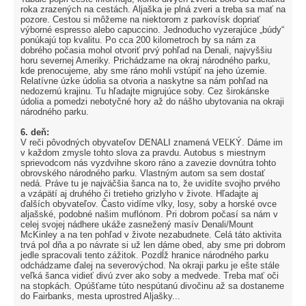
roka zrazených na cestách. Aljaška je plná zveri a treba sa mať na
pozore. Cestou si môžeme na niektorom z parkovísk dopriať
výborné espresso alebo capuccino. Jednoducho vyzerajúce „búdy“
ponúkajú top kvalitu. Po cca 200 kilometroch by sa nám za
dobrého počasia mohol otvoriť prvý pohľad na Denali, najvyššiu
horu severnej Ameriky. Prichádzame na okraj národného parku,
kde prenocujeme, aby sme ráno mohli vstúpiť na jeho územie.
Relatívne úzke údolia sa otvoria a naskytne sa nám pohľad na
nedozernú krajinu. Tu hľadajte migrujúce soby. Cez širokánske
údolia a pomedzi nebotyčné hory až do nášho ubytovania na okraji
národného parku.
6. deň:
V reči pôvodných obyvateľov DENALI znamená VEĽKÝ. Dáme im
v každom zmysle tohto slova za pravdu. Autobus s miestnym
sprievodcom nás vyzdvihne skoro ráno a zavezie dovnútra tohto
obrovského národného parku. Vlastným autom sa sem dostať
nedá. Práve tu je najväčšia šanca na to, že uvidíte svojho prvého
a vzápätí aj druhého či tretieho grizlyho v živote. Hľadajte aj
ďalších obyvateľov. Často vidíme vlky, losy, soby a horské ovce
aljašské, podobné našim muflónom. Pri dobrom počasí sa nám v
celej svojej nádhere ukáže zasnežený masív Denali/Mount
McKinley a na ten pohľad v živote nezabudnete. Celá táto aktivita
trvá pol dňa a po návrate si už len dáme obed, aby sme pri dobrom
jedle spracovali tento zážitok. Pozdĺž hranice národného parku
odchádzame ďalej na severovýchod. Na okraji parku je ešte stále
veľká šanca vidieť divú zver ako soby a medvede. Treba mať oči
na stopkách. Opúšťame túto nespútanú divočinu až sa dostaneme
do Fairbanks, mesta uprostred Aljašky...