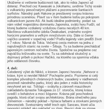
Ukážeme si veštenie budúcnosti tak, ako to robia Japonci až
doteraz. Prechod cez Kawasaki a Jokohamu, uvidíme Tichý oceán
s vulkanicky piesočnatými plážami a pozorovanie šantiacich
surfistov. Národný park Hakone je preslávený svojou krásnou
prírodnou scenériou. Plaviť sa v ňom budeme loďou po pokojnom
vulkanickom jazere Aši. Ak budú ideálne podmienky, podarí sa
nám vidieť majestátnu dominantu Japonska, svätú horu Fudži, od
ktorej budeme vzdialený vzdušnou čiarou necelých 40 km.
Návšteva vulkanického údolia Ówakudani, známeho svojimi
horúcimi prameňmi a veľkým množstvom síry. Dáte si čierne
vajíčko uvarené v sopečnej vode? Podľa legendy vám predĺži život
o 7 rokov. Návrat do Tokia. Večerná cesta metrom na jednu z
najrušnejších staníc na svete – Šibuja. Tu sa budeme prechádzať
japonským centrom nočného života. Spoločne sa prejdeme cez
najväčšiu križovatku na svete. Tu sa odohrával skutočný a
dojímavý príbeh o psíkovi Hačikó, na ktorého sa spomína vďaka
jeho oddanosti človeku.
4. deň:
Celodenný výlet do Nikkó, o ktorom Japonci hovoria: „Nehovor o
kráse, kým si nevidel Nikkó!“ Pochopíte prečo. Pozrieme si celý
komplex pôvodných chrámových budov, zasadený v nádhernom
prostredí národného parku, ktorý ako jeden z mála historicky
nevyhorel ani raz. Tóšógú – svätyňa a zároveň mauzóleum
zakladateľa dynastie Tokugawa zo 17. storočia, ktorej krása
svedčí o bohatstve a moci šógunov. Krásna päť poschodová
pagoda, ktorá očarí svojou architektúrou. Brána slnečného jasu
Jómeimon – národný poklad – hýriaca farbami a stovkami jemných
drevorezieb. Svetoznámy reliéf troch opíc Sanzaru, ktoré učia
japonskú mládež ako nakladať so zlom. Revúci drak na strope