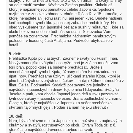
krajiny. V tomto meste s viac ako 1700 chrámami a svätyňami by
sa dal stráviť mesiac. Návšteva Zlatého pavilónu Kinkakudži,
ktorý je najznámejšou pamiatkou celého Japonska. Spoločne
rozjímanie v zenovej záhrade v chráme Rjóandži z 15. storočia, v
ktorej nenájdete ani jednu rastlinu, ani jeden kvet. Budete nadšení,
keď pochopíte symboliku japonskej záhradnej architektúry. Na
obed vyskúšame tzv. japonské bežiace sushi v reštaurácii, kde sa
okolo boxov na sedenie točí pás so sushi. Sprievodca Vám
pomôže sa zorientovať. Prechádzka nádherným bambusovým
pralesom v luxusnej časti Arašijama. Podvečer ubytovanie v
hoteli.
9. deň:
Prehliadka Kjóta po vlastných. Začneme svätyňou Fušimi Inari.
Najvýznamnejšia svätyňa boha ryže Inari je známa množstvom
torii brán, popod ktoré sa budeme prechádzať. Určite si
nenecháme ujsť symbol Kjóta, úžasný chrám Kijomizudera na
úpätí hory. Prechádzame úzkymi uličkami starého Kjóta, ktoré je
plné tradičných drevených domčekov – mačija. Cítime atmosféru z
filmu Gejša. Podmanivý Kodaidži postavený pre jedného z
najväčších japonských hrdinov Tojotomiho Hideyošiho. Svätyňa
Jasaka a park, kam chodia Japonci jeden deň v roku pozorovať
kvitnúce sakury - japonské čerešne. Brána budhistického chrámu
Čionęin, ktorá je najväčšou v Japonsku a večer prechádzka
štvrťami tajomných gejší. Podarí sa nám nejakú stretnúť?
10. deň:
Nara, bývalé hlavné mesto Japonska, s množstvom zaujímavých
chrámov a svätýň, roztrúsených po okolí. Chrám Tódaidži z 8.
storočia je najväčšou drevenou stavbou na svete.