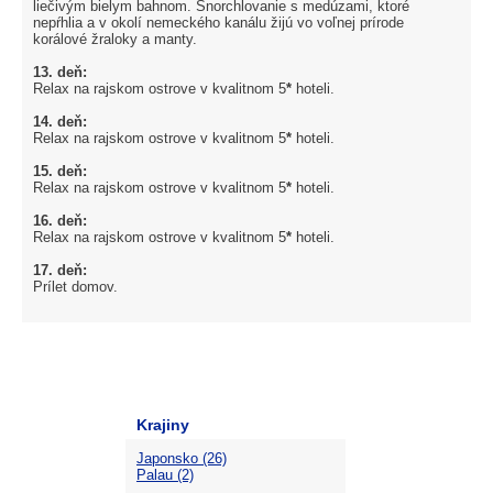
liečivým bielym bahnom. Šnorchlovanie s medúzami, ktoré
nepŕhlia a v okolí nemeckého kanálu žijú vo voľnej prírode
korálové žraloky a manty.
13. deň:
Relax na rajskom ostrove v kvalitnom 5
*
hoteli.
14. deň:
Relax na rajskom ostrove v kvalitnom 5
*
hoteli.
15. deň:
Relax na rajskom ostrove v kvalitnom 5
*
hoteli.
16. deň:
Relax na rajskom ostrove v kvalitnom 5
*
hoteli.
17. deň:
Prílet domov.
Krajiny
Japonsko (26)
Palau (2)