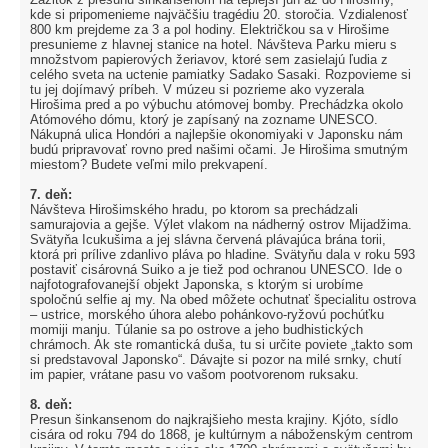
kde si pripomenieme najväčšiu tragédiu 20. storočia. Vzdialenosť
800 km prejdeme za 3 a pol hodiny. Električkou sa v Hirošime
presunieme z hlavnej stanice na hotel. Návšteva Parku mieru s
množstvom papierových žeriavov, ktoré sem zasielajú ľudia z
celého sveta na uctenie pamiatky Sadako Sasaki. Rozpovieme si
tu jej dojímavý príbeh. V múzeu si pozrieme ako vyzerala
Hirošima pred a po výbuchu atómovej bomby. Prechádzka okolo
Atómového dómu, ktorý je zapísaný na zozname UNESCO.
Nákupná ulica Hondóri a najlepšie okonomiyaki v Japonsku nám
budú pripravovať rovno pred našimi očami. Je Hirošima smutným
miestom? Budete veľmi milo prekvapení.
7. deň:
Návšteva Hirošimského hradu, po ktorom sa prechádzali
samurajovia a gejše. Výlet vlakom na nádherný ostrov Mijadžima.
Svätyňa Icukušima a jej slávna červená plávajúca brána torii,
ktorá pri prílive zdanlivo pláva po hladine. Svätyňu dala v roku 593
postaviť cisárovná Suiko a je tiež pod ochranou UNESCO. Ide o
najfotografovanejší objekt Japonska, s ktorým si urobíme
spoločnú selfie aj my. Na obed môžete ochutnať špecialitu ostrova
– ustrice, morského úhora alebo pohánkovo-ryžovú pochúťku
momiji manju. Túlanie sa po ostrove a jeho budhistických
chrámoch. Ak ste romantická duša, tu si určite poviete „takto som
si predstavoval Japonsko“. Dávajte si pozor na milé srnky, chutí
im papier, vrátane pasu vo vašom pootvorenom ruksaku.
8. deň:
Presun šinkansenom do najkrajšieho mesta krajiny. Kjóto, sídlo
cisára od roku 794 do 1868, je kultúrnym a náboženským centrom