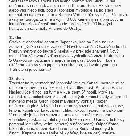
Šestnásťmetrová socha sediaceho bronzového Budhu. Pred
chrámom sa nachádza socha boha Binzuru Sonja. Ak ste chorý
alebo vás niečo boli, podľa japonskej mytológie sa ho stačí
dotknúť na danom mieste a Binzuru Vás dokáže vyliečiť. Pôsobivá
svätyňa Kašuga, známa svojimi 3 000 kamennými a bronzovými
lampášmi. Spoločnosť nám bude robiť vyše 1 200 krotkých,
klaňajúcich sa srniek. Príchod do Osaky.
11. deň:
Osaka je obchodné centrum Japonska, kde sa ľudia na ulici
zdravia: „Koľko si dnes zarobil?“ Návšteva areálu Osackého hradu.
Presun metrom do štvrte Šinsekai - v preklade znamená Nový
svet. Túto zábavnú štvrť preslávila vyhliadková veža Tsutenkaku.
S Osakou sa rozlúčime v najrušnejšej časti Dotonbori, kde si
ukážeme ako vyzerá japonská delikatesa, jedovatá ryba fugu.
Trúfnete si ju ochutnať?
12. deň:
Transfer na hypermoderné japonské letisko Kansai, postavené na
umelom ostrove, na ktorý vedie 4 km dlhý most. Prílet na Palau.
Nasledujúce 4 noci strávime v kvalitnom 5
*
hoteli, ktorý sa
nachádza na polostrove Malakal, necelých 8 minút jazdy autom od
hlavného mesta Koror. Hotel ma vlastný vonkajší bazén
a súkromnú pláž. Izby sú kompletne vybavené klimatizáciou, wc,
fénom, kúpeľňou, kávovarom, chladničkou, trezorom a balkónom.
V cene nie je žiadna strava a stravovať sa môžete priamo
v hotelovej reštaurácii alebo jeho blízkom okolí. Usmiaty hotelový
personál je tu vždy veľmi ochotný a nápomocný. Odporúčame
fakultatívnu návštevu Národného parku Rock Islands rýchlo
člnom. Kúpanie sa v zátoke Milky Way, kde sa celý potriete