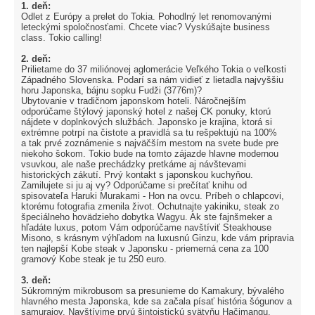
1. deň:
Odlet z Európy a prelet do Tokia. Pohodlný let renomovanými
leteckými spoločnosťami. Chcete viac? Vyskúšajte business
class. Tokio calling!
2. deň:
Prilietame do 37 miliónovej aglomerácie Veľkého Tokia o veľkosti
Západného Slovenska. Podarí sa nám vidieť z lietadla najvyššiu
horu Japonska, bájnu sopku Fudži (3776m)?
Ubytovanie v tradičnom japonskom hoteli. Náročnejším
odporúčame štýlový japonský hotel z našej CK ponuky, ktorú
nájdete v doplnkových službách. Japonsko je krajina, ktorá si
extrémne potrpí na čistote a pravidlá sa tu rešpektujú na 100%
a tak prvé zoznámenie s najväčším mestom na svete bude pre
niekoho šokom. Tokio bude na tomto zájazde hlavne modernou
vsuvkou, ale naše prechádzky pretkáme aj návštevami
historických zákutí. Prvý kontakt s japonskou kuchyňou.
Zamilujete si ju aj vy? Odporúčame si prečítať knihu od
spisovateľa Haruki Murakami - Hon na ovcu. Príbeh o chlapcovi,
ktorému fotografia zmenila život. Ochutnajte yakiniku, steak zo
špeciálneho hovädzieho dobytka Wagyu. Ak ste fajnšmeker a
hľadáte luxus, potom Vám odporúčame navštíviť Steakhouse
Misono, s krásnym výhľadom na luxusnú Ginzu, kde vám pripravia
ten najlepší Kobe steak v Japonsku - priemerná cena za 100
gramový Kobe steak je tu 250 euro.
3. deň:
Súkromným mikrobusom sa presunieme do Kamakury, bývalého
hlavného mesta Japonska, kde sa začala písať história šógunov a
samurajov. Navštívime prvú šintoistickú svätyňu Hačimangu.