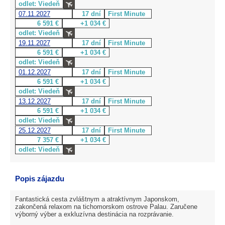
odlet: Viedeň
07.11.2027
17 dní
First Minute
6 591 €
+1 034 €
odlet: Viedeň
19.11.2027
17 dní
First Minute
6 591 €
+1 034 €
odlet: Viedeň
01.12.2027
17 dní
First Minute
6 591 €
+1 034 €
odlet: Viedeň
13.12.2027
17 dní
First Minute
6 591 €
+1 034 €
odlet: Viedeň
25.12.2027
17 dní
First Minute
7 357 €
+1 034 €
odlet: Viedeň
Popis zájazdu
Fantastická cesta zvláštnym a atraktívnym Japonskom,
zakončená relaxom na tichomorskom ostrove Palau. Zaručene
výborný výber a exkluzívna destinácia na rozprávanie.