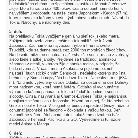
budhistického chrámu so špeciálnou akustikou. Mohutné cédrové
aleje, ktoré tu rastú cez 400 rokov. Cesta serpentínami do hôr k
najvyššiemu vodopádu na našej ceste Japonskom - Kegon (97 m),
ktorý je rovnako krásny vo všetkých ročných obdobiach. Návrat do
Tokia. Náročný, ale nádherný deň.
5. deň:
Na prehliadku Tokia využijeme geniálnu sieť tokijského metra.
Zažijeme tak oveľa viac a lepšie sa tak priblížime k životu
Japoncov. Začíname na najväčšom rybom trhu na svete -
Tsukidži, kde sa denne predá cez 2000 ton morských živočíchov.
Na desiatu môžeme ochutnať najčerstvejšie sushi, mäso z veľryby
alebo biele sladké jahody. Prejdeme sa tradičnou japonskou
záhradou v areáli, v ktorom žije cisárska rodina, v prípade, že
bude otvorená. V časti mesta Asakusa si pôjdeme pozrieť
najstarší budhistický chrám Senso-dži, neďaleko ktorého stojí na
brehu rieky Sumida najvyššia budova Tokia - Nebeský strom (634
m). Na umelo vytvorený ostrov Odaiba, sa dostaneme cez Dúhový
most nadzemkou, ktorá nemá šoféra. Odtiaľto si vychutnáme
výhľad na krásnu panorámu Tokia a hľadať tu budeme sochu
slobody. Ginza, nazývaná aj Champs-Élysées Tokia je najdrahšou
a najluxusnejšou ulicou Japonska. Hovorí sa o nej, že kto nebol na
Ginze, nebol v Tokiu. V elegantnej budove uprostred Ginzy môžete
ochutnať japonské selfieccino – čokoláda s vašou fotkou. Deň
zakončíme v štvrti Akihabara, kde si ukážeme odvrátenú tvár
Japoncov v herniach Pačinko a GiGO. Vysvetlíme si tu rozdiel
medzi Anime a Manga.
6. deň:
Zážitok z presunu šinkansenom na teplejší juh až do Hirošimy,