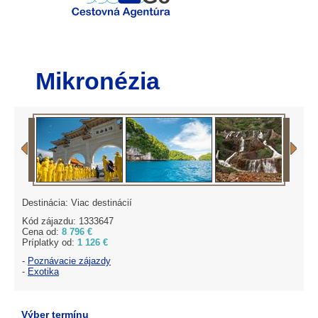
Mikronézia
Destinácia: Viac destinácií
Kód zájazdu: 1333647
Cena od:
8 796 €
Príplatky od:
1 126 €
-
Poznávacie zájazdy
-
Exotika
Výber termínu