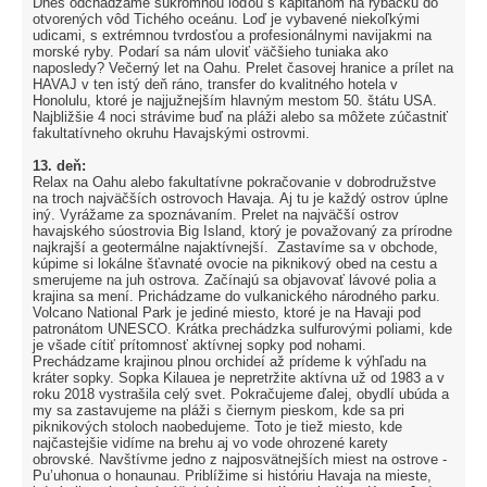
Dnes odchádzame súkromnou loďou s kapitánom na rybačku do
otvorených vôd Tichého oceánu. Loď je vybavené niekoľkými
udicami, s extrémnou tvrdosťou a profesionálnymi navijakmi na
morské ryby. Podarí sa nám uloviť väčšieho tuniaka ako
naposledy? Večerný let na Oahu. Prelet časovej hranice a prílet na
HAVAJ v ten istý deň ráno, transfer do kvalitného hotela v
Honolulu, ktoré je najjužnejším hlavným mestom 50. štátu USA.
Najbližšie 4 noci strávime buď na pláži alebo sa môžete zúčastniť
fakultatívneho okruhu Havajskými ostrovmi.
13. deň:
Relax na Oahu alebo fakultatívne pokračovanie v dobrodružstve
na troch najväčších ostrovoch Havaja. Aj tu je každý ostrov úplne
iný. Vyrážame za spoznávaním. Prelet na najväčší ostrov
havajského súostrovia Big Island, ktorý je považovaný za prírodne
najkrajší a geotermálne najaktívnejší. Zastavíme sa v obchode,
kúpime si lokálne šťavnaté ovocie na piknikový obed na cestu a
smerujeme na juh ostrova. Začínajú sa objavovať lávové polia a
krajina sa mení. Prichádzame do vulkanického národného parku.
Volcano National Park je jediné miesto, ktoré je na Havaji pod
patronátom UNESCO. Krátka prechádzka sulfurovými poliami, kde
je všade cítiť prítomnosť aktívnej sopky pod nohami.
Prechádzame krajinou plnou orchideí až prídeme k výhľadu na
kráter sopky. Sopka Kilauea je nepretržite aktívna už od 1983 a v
roku 2018 vystrašila celý svet. Pokračujeme ďalej, obydlí ubúda a
my sa zastavujeme na pláži s čiernym pieskom, kde sa pri
piknikových stoloch naobedujeme. Toto je tiež miesto, kde
najčastejšie vidíme na brehu aj vo vode ohrozené karety
obrovské. Navštívme jedno z najposvätnejších miest na ostrove -
Pu’uhonua o honaunau. Priblížime si históriu Havaja na mieste,