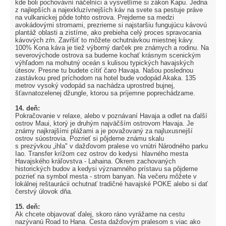
kde boli pochovávní náčelníci a vysvetlíme si zákon Kapu. Jedna
z najlepších a najexkluzívnejších káv na svete sa pestuje práve
na vulkanickej pôde tohto ostrova. Prejdeme sa medzi
avokádovými stromami, prezrieme si najstaršiu fungujúcu kávovú
plantáž oblasti a zistíme, ako prebieha celý proces spravocania
kávových zŕn. Zavŕšiť to môžete ochutnávkou miestnej kávy.
100% Kona káva je tiež výborný darček pre známych a rodinu. Na
severovýchode ostrova sa budeme kochať krásnym scenickým
výhľadom na mohutný oceán s kulisou typických havajských
útesov. Presne tu budete cítiť čaro Havaja. Našou poslednou
zastávkou pred príchodom na hotel bude vodopád Akaka. 135
metrov vysoký vodopád sa nachádza uprostred bujnej,
šťavnatozelenej džungle, ktorou sa príjemne poprechádzame.
14. deň:
Pokračovanie v relaxe, alebo v poznávaní Havaja a odlet na ďalší
ostrov Maui, ktorý je druhým najväčším ostrovom Havaja. Je
známy najkrajšími plážami a je považovaný za najluxusnejší
ostrov súostrovia. Pozrieť si pôjdeme známu skalu
s prezývkou „ihla" v dažďovom pralese vo vnútri Národného parku
Iao. Transfer krížom cez ostrov do kedysi hlavného mesta
Havajského kráľovstva - Lahaina. Okrem zachovaných
historických budov a kedysi významného prístavu sa pôjdeme
pozrieť na symbol mesta - strom banyan. Na večeru môžete v
lokálnej reštaurácii ochutnať tradičné havajské POKE alebo si dať
čerstvý úlovok dňa.
15. deň:
Ak chcete objavovať ďalej, skoro ráno vyrážame na cestu
nazývanú Road to Hana. Cesta dažďovým pralesom s viac ako