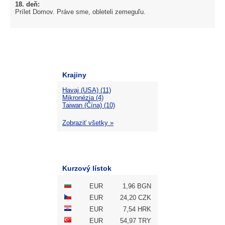
18. deň:
Prílet Domov. Práve sme, obleteli zemeguľu.
Krajiny
Havaj (USA) (11)
Mikronézia (4)
Taiwan (Čína) (10)
Zobraziť všetky »
Kurzový lístok
EUR
1,96 BGN
EUR
24,20 CZK
EUR
7,54 HRK
EUR
54,97 TRY