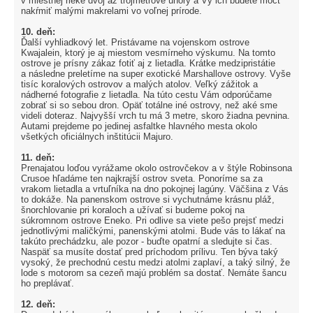
v miestnej rieke dvoj až trojmetrové úhory a Vy ich budete môcť
nakŕmiť malými makrelami vo voľnej prírode.
10. deň:
Ďalší vyhliadkový let. Pristávame na vojenskom ostrove
Kwajalein, ktorý je aj miestom vesmírneho výskumu. Na tomto
ostrove je prísny zákaz fotiť aj z lietadla. Krátke medzipristátie
a následne preletíme na super exotické Marshallove ostrovy. Vyše
tisíc koralových ostrovov a malých atolov. Veľký zážitok a
nádherné fotografie z lietadla. Na túto cestu Vám odporúčame
zobrať si so sebou dron. Opäť totálne iné ostrovy, než aké sme
videli doteraz. Najvyšší vrch tu má 3 metre, skoro žiadna pevnina.
Autami prejdeme po jedinej asfaltke hlavného mesta okolo
všetkých oficiálnych inštitúcii Majuro.
11. deň:
Prenajatou loďou vyrážame okolo ostrovčekov a v štýle Robinsona
Crusoe hľadáme ten najkrajší ostrov sveta. Ponoríme sa za
vrakom lietadla a vrtuľníka na dno pokojnej lagúny. Väčšina z Vás
to dokáže. Na panenskom ostrove si vychutnáme krásnu pláž,
šnorchlovanie pri koraloch a užívať si budeme pokoj na
súkromnom ostrove Eneko. Pri odlive sa viete pešo prejsť medzi
jednotlivými maličkými, panenskými atolmi. Bude vás to lákať na
takúto prechádzku, ale pozor - buďte opatrní a sledujte si čas.
Naspäť sa musíte dostať pred príchodom prílivu. Ten býva taký
vysoký, že prechodnú cestu medzi atolmi zaplaví, a taký silný, že
lode s motorom sa cezeň majú problém sa dostať. Nemáte šancu
ho preplávať.
12. deň: