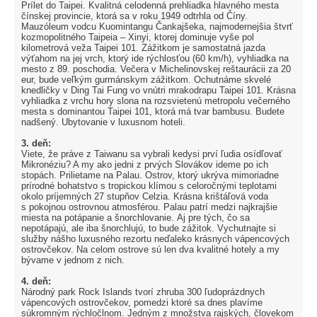
Prílet do Taipei. Kvalitná celodenná prehliadka hlavného mesta
čínskej provincie, ktorá sa v roku 1949 odtrhla od Číny.
Mauzóleum vodcu Kuomintangu Čankajšeka, najmodernejšia štvrť
kozmopolitného Taipeia – Xinyi, ktorej dominuje vyše pol
kilometrová veža Taipei 101. Zážitkom je samostatná jazda
výťahom na jej vrch, ktorý ide rýchlosťou (60 km/h), vyhliadka na
mesto z 89. poschodia. Večera v Michelinovskej reštaurácii za 20
eur, bude veľkým gurmánskym zážitkom. Ochutnáme skvelé
knedličky v Ding Tai Fung vo vnútri mrakodrapu Taipei 101. Krásna
vyhliadka z vrchu hory slona na rozsvietenú metropolu večerného
mesta s dominantou Taipei 101, ktorá má tvar bambusu. Budete
nadšený. Ubytovanie v luxusnom hoteli.
3. deň:
Viete, že práve z Taiwanu sa vybrali kedysi prví ľudia osídľovať
Mikronéziu? A my ako jedni z prvých Slovákov ideme po ich
stopách. Prilietame na Palau. Ostrov, ktorý ukrýva mimoriadne
prírodné bohatstvo s tropickou klímou s celoročnými teplotami
okolo príjemných 27 stupňov Celzia. Krásna krištáľová voda
s pokojnou ostrovnou atmosférou. Palau patrí medzi najkrajšie
miesta na potápanie a šnorchlovanie. Aj pre tých, čo sa
nepotápajú, ale iba šnorchlujú, to bude zážitok. Vychutnajte si
služby nášho luxusného rezortu neďaleko krásnych vápencových
ostrovčekov. Na celom ostrove sú len dva kvalitné hotely a my
bývame v jednom z nich.
4. deň:
Národný park Rock Islands tvorí zhruba 300 ľudoprázdnych
vápencových ostrovčekov, pomedzi ktoré sa dnes plavíme
súkromným rýchločlnom. Jedným z množstva rajských, človekom