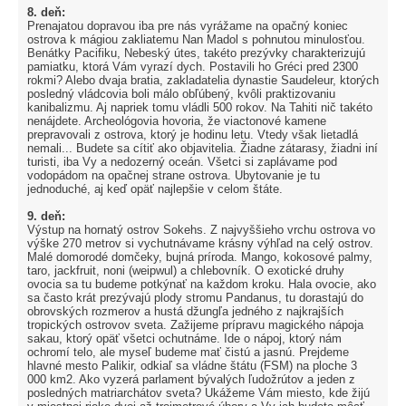
8. deň:
Prenajatou dopravou iba pre nás vyrážame na opačný koniec
ostrova k mágiou zakliatemu Nan Madol s pohnutou minulosťou.
Benátky Pacifiku, Nebeský útes, takéto prezývky charakterizujú
pamiatku, ktorá Vám vyrazí dych. Postavili ho Gréci pred 2300
rokmi? Alebo dvaja bratia, zakladatelia dynastie Saudeleur, ktorých
posledný vládcovia boli málo obľúbený, kvôli praktizovaniu
kanibalizmu. Aj napriek tomu vládli 500 rokov. Na Tahiti nič takéto
nenájdete. Archeológovia hovoria, že viactonové kamene
prepravovali z ostrova, ktorý je hodinu letu. Vtedy však lietadlá
nemali... Budete sa cítiť ako objavitelia. Žiadne zátarasy, žiadni iní
turisti, iba Vy a nedozerný oceán. Všetci si zaplávame pod
vodopádom na opačnej strane ostrova. Ubytovanie je tu
jednoduché, aj keď opäť najlepšie v celom štáte.
9. deň:
Výstup na hornatý ostrov Sokehs. Z najvyššieho vrchu ostrova vo
výške 270 metrov si vychutnávame krásny výhľad na celý ostrov.
Malé domorodé domčeky, bujná príroda. Mango, kokosové palmy,
taro, jackfruit, noni (weipwul) a chlebovník. O exotické druhy
ovocia sa tu budeme potkýnať na každom kroku. Hala ovocie, ako
sa často krát prezývajú plody stromu Pandanus, tu dorastajú do
obrovských rozmerov a hustá džungľa jedného z najkrajších
tropických ostrovov sveta. Zažijeme prípravu magického nápoja
sakau, ktorý opäť všetci ochutnáme. Ide o nápoj, ktorý nám
ochromí telo, ale myseľ budeme mať čistú a jasnú. Prejdeme
hlavné mesto Palikir, odkiaľ sa vládne štátu (FSM) na ploche 3
000 km2. Ako vyzerá parlament bývalých ľudožrútov a jeden z
posledných matriarchátov sveta? Ukážeme Vám miesto, kde žijú