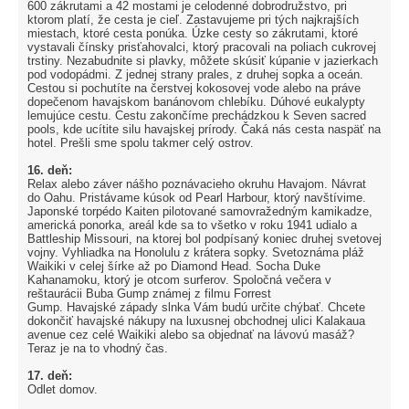
600 zákrutami a 42 mostami je celodenné dobrodružstvo, pri
ktorom platí, že cesta je cieľ. Zastavujeme pri tých najkrajších
miestach, ktoré cesta ponúka. Úzke cesty so zákrutami, ktoré
vystavali čínsky prisťahovalci, ktorý pracovali na poliach cukrovej
trstiny. Nezabudnite si plavky, môžete skúsiť kúpanie v jazierkach
pod vodopádmi. Z jednej strany prales, z druhej sopka a oceán.
Cestou si pochutíte na čerstvej kokosovej vode alebo na práve
dopečenom havajskom banánovom chlebíku. Dúhové eukalypty
lemujúce cestu. Cestu zakončíme prechádzkou k Seven sacred
pools, kde ucítite silu havajskej prírody. Čaká nás cesta naspäť na
hotel. Prešli sme spolu takmer celý ostrov.
16. deň:
Relax alebo záver nášho poznávacieho okruhu Havajom. Návrat
do Oahu. Pristávame kúsok od Pearl Harbour, ktorý navštívime.
Japonské torpédo Kaiten pilotované samovražedným kamikadze,
americká ponorka, areál kde sa to všetko v roku 1941 udialo a
Battleship Missouri, na ktorej bol podpísaný koniec druhej svetovej
vojny. Vyhliadka na Honolulu z krátera sopky. Svetoznáma pláž
Waikiki v celej šírke až po Diamond Head. Socha Duke
Kahanamoku, ktorý je otcom surferov. Spoločná večera v
reštaurácii Buba Gump známej z filmu Forrest
Gump. Havajské západy slnka Vám budú určite chýbať. Chcete
dokončiť havajské nákupy na luxusnej obchodnej ulici Kalakaua
avenue cez celé Waikiki alebo sa objednať na lávovú masáž?
Teraz je na to vhodný čas.
17. deň:
Odlet domov.