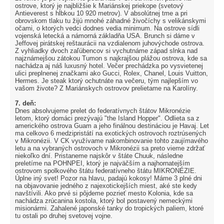
ostrove, ktorý je najbližšie k Mariánskej priekope (svetový
Antieverest s hĺbkou 10 920 metrov). V absolútnej tme a pri
obrovskom tlaku tu žijú mnohé záhadné živočíchy s velikánskymi
očami, o ktorých vedci dodnes vedia minimum. Na ostrove sídli
vojenská letecká a námorná základňa USA. Brunch si dáme v
Jeffovej pirátskej reštaurácii na vzdialenom juhovýchode ostrova.
Z vyhliadky dvoch zaľúbencov si vychutnáme západ slnka nad
najznámejšou zátokou Tumon s najkrajšou plážou ostrova, kde sa
nachádza aj náš luxusný hotel. Večer prechádzka po vysvietenej
ulici preplnenej značkami ako Gucci, Rolex, Chanel, Louis Vuitton,
Hermes. Je steak ktorý ochutnáte na večeru, tým najlepším vo
vašom živote? Z Mariánskych ostrovov prelietame na Karolíny.
7. deň:
Dnes absolvujeme prelet do federatívnych štátov Mikronézie
letom, ktorý domáci prezývajú "the Island Hopper". Odlieta sa z
amerického ostrova Guam a jeho finálnou destináciou je Havaj. Let
ma celkovo 6 medzipristátí na exotických ostrovoch roztrúsených
v Mikronézii. V CK využívame nakombinovanie tohto zaujímavého
letu a na vybraných ostrovoch v Mikronézii sa preto vieme zdržať
niekoľko dní. Pristaneme najskôr v štáte Chuuk, následne
preletíme na POHNPEI, ktorý je najväčším a najhornatejším
ostrovom spolkového štátu federatívneho štátu MIKRONÉZIE.
Úplne iný svet! Pozor na hlavu, padajú kokosy! Máme 3 plné dni
na objavovanie jedného z najexotickejších miest, aké ste kedy
navštívili. Ako prvé si pôjdeme pozrieť mesto Kolonia, kde sa
nachádza zrúcanina kostola, ktorý bol postavený nemeckými
misionármi. Zahalené japonské tanky do tropických paliem, ktoré
tu ostali po druhej svetovej vojne.