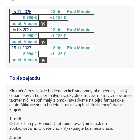
25.11.2026
18 dní
First Minute
8 796 €
+1 126 €
odlet: Viedeň
05.05.2027
18 dní
First Minute
8 996 €
+1 126 €
odlet: Viedeň
25.11.2027
18 dní
First Minute
8 996 €
+1 126 €
odlet: Viedeň
Popis zájazdu
Skutočná cesta, kde budeme vidieť viac vody ako pevniny. Tichý
oceán skrýva tisícky malých rajských ostrovov, o ktorých nevieme
takmer nič. Aspoň malý zlomok navštívime na tejto fantastickej
ceste Mikronéziou a budete si môcť zapísať ďalšie navštívené
krajiny.
1. deň:
Odlet z Európy. Pohodlný let renomovanými leteckými
spoločnosťami. Chcete viac? Vyskúšajte business class.
2. deň: