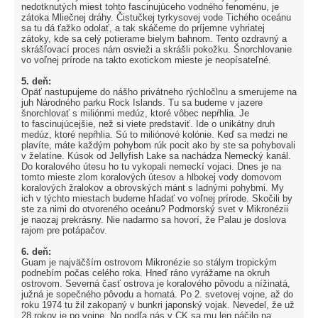
nedotknutých miest tohto fascinujúceho vodného fenoménu, je
zátoka Mliečnej dráhy. Čistučkej tyrkysovej vode Tichého oceánu
sa tu dá ťažko odolať, a tak skáčeme do príjemne vyhriatej
zátoky, kde sa celý potierame bielym bahnom. Tento ozdravný a
skrášľovací proces nám osvieži a skrášli pokožku. Šnorchlovanie
vo voľnej prírode na takto exotickom mieste je neopísateľné.
5. deň:
Opäť nastupujeme do nášho privátneho rýchločlnu a smerujeme na
juh Národného parku Rock Islands. Tu sa budeme v jazere
šnorchlovať s miliónmi medúz, ktoré vôbec nepŕhlia. Je
to fascinujúcejšie, než si viete predstaviť. Ide o unikátny druh
medúz, ktoré nepŕhlia. Sú to miliónové kolónie. Keď sa medzi ne
plavíte, máte každým pohybom rúk pocit ako by ste sa pohybovali
v želatíne. Kúsok od Jellyfish Lake sa nachádza Nemecký kanál.
Do koralového útesu ho tu vykopali nemeckí vojaci. Dnes je na
tomto mieste zlom koralových útesov a hlbokej vody domovom
koralových žralokov a obrovských mánt s ladnými pohybmi. My
ich v týchto miestach budeme hľadať vo voľnej prírode. Skočili by
ste za nimi do otvoreného oceánu? Podmorský svet v Mikronézii
je naozaj prekrásny. Nie nadarmo sa hovorí, že Palau je doslova
rajom pre potápačov.
6. deň:
Guam je najväčším ostrovom Mikronézie so stálym tropickým
podnebím počas celého roka. Hneď ráno vyrážame na okruh
ostrovom. Severná časť ostrova je koralového pôvodu a nížinatá,
južná je sopečného pôvodu a hornatá. Po 2. svetovej vojne, až do
roku 1974 tu žil zakopaný v bunkri japonský vojak. Nevedel, že už
28 rokov je po vojne. No podľa nás v CK sa mu len páčilo na