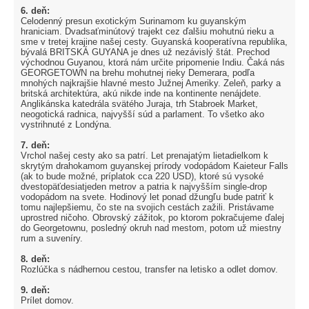
6. deň:
Celodenný presun exotickým Surinamom ku guyanským
hraniciam. Dvadsaťminútový trajekt cez ďalšiu mohutnú rieku a
sme v tretej krajine našej cesty. Guyanská kooperatívna republika,
bývalá BRITSKÁ GUYANA je dnes už nezávislý štát. Prechod
východnou Guyanou, ktorá nám určite pripomenie Indiu. Čaká nás
GEORGETOWN na brehu mohutnej rieky Demerara, podľa
mnohých najkrajšie hlavné mesto Južnej Ameriky. Zeleň, parky a
britská architektúra, akú nikde inde na kontinente nenájdete.
Anglikánska katedrála svätého Juraja, trh Stabroek Market,
neogotická radnica, najvyšší súd a parlament. To všetko ako
vystrihnuté z Londýna.
7. deň:
Vrchol našej cesty ako sa patrí. Let prenajatým lietadielkom k
skrytým drahokamom guyanskej prírody vodopádom Kaieteur Falls
(ak to bude možné, príplatok cca 220 USD), ktoré sú vysoké
dvestopäťdesiatjeden metrov a patria k najvyšším single-drop
vodopádom na svete. Hodinový let ponad džungľu bude patriť k
tomu najlepšiemu, čo ste na svojich cestách zažili. Pristávame
uprostred ničoho. Obrovský zážitok, po ktorom pokračujeme ďalej
do Georgetownu, posledný okruh nad mestom, potom už miestny
rum a suveníry.
8. deň:
Rozlúčka s nádhernou cestou, transfer na letisko a odlet domov.
9. deň:
Prílet domov.