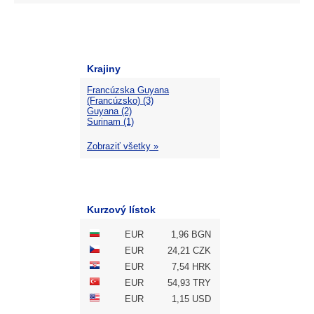
Krajiny
Francúzska Guyana
(Francúzsko) (3)
Guyana (2)
Surinam (1)
Zobraziť všetky »
Kurzový lístok
EUR
1,96 BGN
EUR
24,21 CZK
EUR
7,54 HRK
EUR
54,93 TRY
EUR
1,15 USD