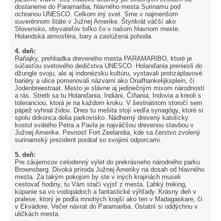
dostaneme do Paramariba, hlavného mesta Surinamu pod
ochranou UNESCO. Celkom iný svet. Sme v najmenšom
suverénnom štáte v Južnej Amerike. Štyrikrát väčší ako
Slovensko, obyvateľov toľko čo v našom hlavnom meste.
Holandská atmosféra, bary a zaslúžená pohoda.
4. deň:
Raňajky, prehliadka dreveného mesta PARAMARIBO, ktoré je
súčasťou svetového dedičstva UNESCO. Holanďania preniesli do
džungle svoju, ale aj indonézsku kultúru, vystavali protizáplavové
bariéry a ulice pomenovali názvami ako Onafhankelijksplein, či
Jodenbreestraat. Mesto je slávne aj jedinečným mixom národností
a rás. Stretli sa tu Holanďania, Indiáni, Číňania, Indovia a kreoli s
toleranciou, ktorá je na každom kroku. V šestnástom storočí sem
pápež vyhnal židov. Dnes tu mešita stojí vedľa synagógy, ktoré si
spolu dokonca delia parkovisko. Nádherný drevený katolícky
kostol svätého Petra a Pavla je najväčšou drevenou stavbou v
Južnej Amerike. Pevnosť Fort Zeelandia, kde sa čerstvo zvolený
surinamský prezident porátal so svojimi odporcami.
5. deň:
Pre záujemcov celodenný výlet do prekrásneho národného parku
Brownsberg. Divoká príroda Južnej Ameriky na dosah od hlavného
mesta. Za takým pokojom by ste v iných krajinách museli
cestovať hodiny, tu Vám stačí vyjsť z mesta. Ľahký treking,
kúpanie sa vo vodopádoch a fantastické výhľady. Krásny deň v
pralese, ktorý je podľa mnohých krajší ako ten v Madagaskare, či
v Ekvádore. Večer návrat do Paramariba. Ostatní si oddýchnu v
uličkách mesta.