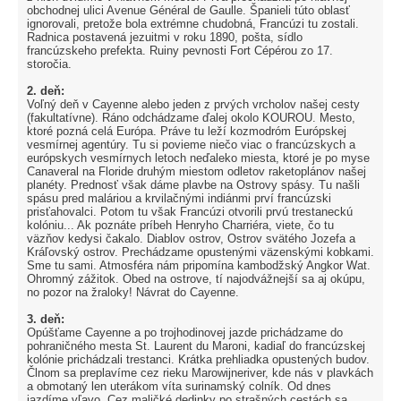
obchodnej ulici Avenue Général de Gaulle. Španieli túto oblasť
ignorovali, pretože bola extrémne chudobná, Francúzi tu zostali.
Radnica postavená jezuitmi v roku 1890, pošta, sídlo
francúzskeho prefekta. Ruiny pevnosti Fort Cépérou zo 17.
storočia.
2. deň:
Voľný deň v Cayenne alebo jeden z prvých vrcholov našej cesty
(fakultatívne). Ráno odchádzame ďalej okolo KOUROU. Mesto,
ktoré pozná celá Európa. Práve tu leží kozmodróm Európskej
vesmírnej agentúry. Tu si povieme niečo viac o francúzskych a
európskych vesmírnych letoch neďaleko miesta, ktoré je po myse
Canaveral na Floride druhým miestom odletov raketoplánov našej
planéty. Prednosť však dáme plavbe na Ostrovy spásy. Tu našli
spásu pred maláriou a krvilačnými indiánmi prví francúzski
prisťahovalci. Potom tu však Francúzi otvorili prvú trestaneckú
kolóniu... Ak poznáte príbeh Henryho Charriéra, viete, čo tu
väzňov kedysi čakalo. Diablov ostrov, Ostrov svätého Jozefa a
Kráľovský ostrov. Prechádzame opustenými väzenskými kobkami.
Sme tu sami. Atmosféra nám pripomína kambodžský Angkor Wat.
Ohromný zážitok. Obed na ostrove, tí najodvážnejší sa aj okúpu,
no pozor na žraloky! Návrat do Cayenne.
3. deň:
Opúšťame Cayenne a po trojhodinovej jazde prichádzame do
pohraničného mesta St. Laurent du Maroni, kadiaľ do francúzskej
kolónie prichádzali trestanci. Krátka prehliadka opustených budov.
Člnom sa preplavíme cez rieku Marowijneriver, kde nás v plavkách
a obmotaný len uterákom víta surinamský colník. Od dnes
jazdíme vľavo. Cez maličké dedinky po strašných cestách sa