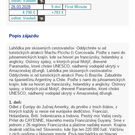
odlet: Viedeň
26.03.2028
9 dní
First Minute
4 790 €
+783 €
odlet: Viedeň
Popis zájazdu
Lahôdka pre skúsených cestovateľov. Oddýchnite si od
turistických atrakcií Machu Picchu či Corcovada. Poďte s nami do
juhoamerických krajín, kde sa hovorí po francúzsky, holandsky a
anglicky. Ostrovy spásy, o ktorých písal Motýľ, drevené
Paramaribo, ktoré chráni UNESCO, nádherný vodopád ukrytý v
Amazonskej džungli. Lahôdka pre skúsených cestovateľov.
Oddýchnite si od turistických atrakcií Peru či Brazílie. Zabudnite
na španielčinu Argentíny a Chile. Poďte s nami do juhoamerických
krajín, kde sa hovorí po francúzsky, holandsky a anglicky. Ostrovy
spásy, o ktorých písal Motýľ, drevené Paramaribo, ktoré chráni
UNESCO, nádherný vodopád ukrytý v Amazonskej džungli.
1. deň:
Odlet z Európy do Južnej Ameriky, do prvého z troch štátov, z
ktorých každý si nesie iné európske dedičstvo. Francúzi,
Holanďania, Briti. Indonézania a Indovia. Pestrý mix Vašej cesty.
Prílet do CAYENNE, hlavného mesta Francúzskej Guyany. Sme v
jednom z 26 regiónov Francúzska a platíme naďalej eurom. Krajina
dvakrát väčšia než Slovensko, kde žije len 220 000 ľudí. Väčšinu
z nich uvidíme v hlavnom meste. Prvá prechádzka po hlavnej