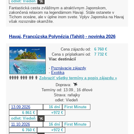
odlet: Viedeň
Fantastická cesta zvláštnym a atraktívnym Japonskom,
zakončená relaxom na legendárnom Havaji. Stále ostanete v
Tichom oceáne, ale v úplne inom svete. Vplyv Japonska na Havaj
však rozoznáte okamžite.
Havaj, Francúzska Polynézia (Tahiti) - novinka 2026
Cena zájazdu od:
6 760 €
Cena s príplatkami od:
7 732 €
Viac destinácií
-
Poznávacie zájazdy
-
Exotika
Zobraziť všetky termíny a popis zájazdu »
Doprava:
Termíny od: 13.09., 16 dňové
Strava: raňajky
odlet: Viedeň
13.09.2026
16 dní
First Minute
6 861 €
+972 €
odlet: Viedeň
11.10.2026
16 dní
First Minute
6 760 €
+972 €