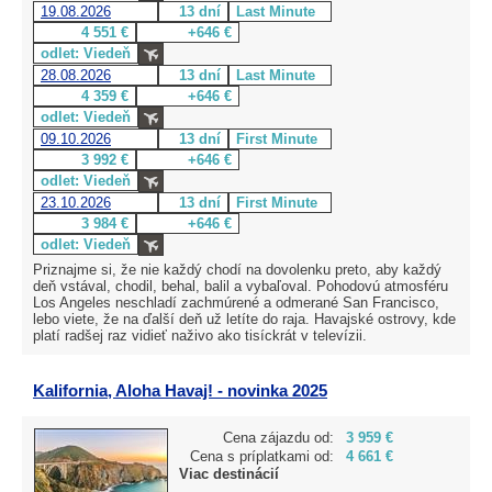
19.08.2026
13 dní
Last Minute
4 551 €
+646 €
odlet: Viedeň
28.08.2026
13 dní
Last Minute
4 359 €
+646 €
odlet: Viedeň
09.10.2026
13 dní
First Minute
3 992 €
+646 €
odlet: Viedeň
23.10.2026
13 dní
First Minute
3 984 €
+646 €
odlet: Viedeň
Priznajme si, že nie každý chodí na dovolenku preto, aby každý
deň vstával, chodil, behal, balil a vybaľoval. Pohodovú atmosféru
Los Angeles neschladí zachmúrené a odmerané San Francisco,
lebo viete, že na ďalší deň už letíte do raja. Havajské ostrovy, kde
platí radšej raz vidieť naživo ako tisíckrát v televízii.
Kalifornia, Aloha Havaj! - novinka 2025
Cena zájazdu od:
3 959 €
Cena s príplatkami od:
4 661 €
Viac destinácií