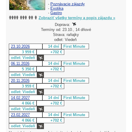
-
Poznávacie zájazdy
-
Exotika
-
Gastro
Zobraziť všetky termíny a popis zájazdu »
Doprava:
Termíny od: 23.10., 14 dňové
Strava: raňajky
odlet: Viedeň
23.10.2026
14 dní
First Minute
3 959 €
+702 €
odlet: Viedeň
06.11.2026
14 dní
First Minute
5 350 €
+702 €
odlet: Viedeň
20.11.2026
14 dní
First Minute
3 959 €
+702 €
odlet: Viedeň
14.02.2027
14 dní
First Minute
4 066 €
+702 €
odlet: Viedeň
23.02.2027
14 dní
First Minute
4 066 €
+702 €
odlet: Viedeň