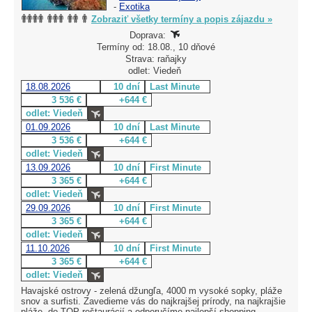
-
Exotika
Zobraziť všetky termíny a popis zájazdu »
Doprava:
Termíny od: 18.08., 10 dňové
Strava: raňajky
odlet: Viedeň
18.08.2026
10 dní
Last Minute
3 536 €
+644 €
odlet: Viedeň
01.09.2026
10 dní
Last Minute
3 536 €
+644 €
odlet: Viedeň
13.09.2026
10 dní
First Minute
3 365 €
+644 €
odlet: Viedeň
29.09.2026
10 dní
First Minute
3 365 €
+644 €
odlet: Viedeň
11.10.2026
10 dní
First Minute
3 365 €
+644 €
odlet: Viedeň
Havajské ostrovy - zelená džungľa, 4000 m vysoké sopky, pláže
snov a surfisti. Zavedieme vás do najkrajšej prírody, na najkrajšie
pláže, do TOP reštaurácií a odporučíme najlepší shopping.