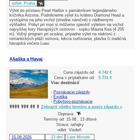
odlet: Praha
Výlet do prístavu Pearl Harbor s pamätníkom legendárneho
krížnika Arizona. Podnikneme výlet ku kráteru Diamond Head a
vystúpime na jeho vrchol (stredne náročné) s nádhernými
výhľadmi. Pobyt pri mori si môžeme spestriť výletom na vrchol
najvyššej hory Havajských ostrovov - sopku Mauna Kea (4 205
m). Voľný program pri oceáne, prípadne výlet na niektorú z
romantických pláží ostrova, lekcia surfovania, plavba či tradičná
havajská večera Luau.
Aljaška a Havaj
Cena zájazdu od:
4 742 €
Cena s príplatkami od:
5 731 €
Viac destinácií
-
Poznávacie zájazdy
-
Exotika
-
Pobytovo-poznávacie
Zobraziť všetky termíny a popis zájazdu »
Doprava:
Termíny od: 15.08., 13 dňové
Strava: raňajky
odlet: Viedeň
15.08.2026
13 dní
Last Minute