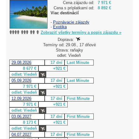
Cena zájazdu od:
7 971 €
Cena s príplatkami od:
8 892 €
Viac destinácií
-
Poznávacie zájazdy
-
Exotika
Zobraziť všetky termíny a popis zájazdu »
Doprava:
Termíny od: 29.08., 17 dňové
Strava: raňajky
odlet: Viedeň
29.08.2026
17 dní
Last Minute
8 677 €
+921 €
odlet: Viedeň
05.09.2026
17 dní
Last Minute
7 971 €
+921 €
odlet: Viedeň
12.09.2026
17 dní
First Minute
7 971 €
+921 €
odlet: Viedeň
03.06.2027
17 dní
First Minute
8 173 €
+921 €
odlet: Viedeň
04.07.2027
17 dní
First Minute