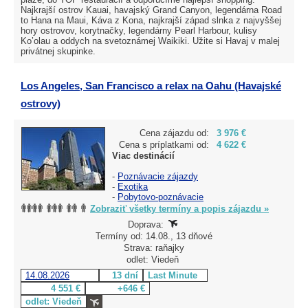
Najkrajší ostrov Kauai, havajský Grand Canyon, legendárna Road
to Hana na Maui, Káva z Kona, najkrajší západ slnka z najvyššej
hory ostrovov, korytnačky, legendárny Pearl Harbour, kulisy
Ko’olau a oddych na svetoznámej Waikiki. Užite si Havaj v malej
privátnej skupinke.
Los Angeles, San Francisco a relax na Oahu (Havajské
ostrovy)
Cena zájazdu od:
3 976 €
Cena s príplatkami od:
4 622 €
Viac destinácií
-
Poznávacie zájazdy
-
Exotika
-
Pobytovo-poznávacie
Zobraziť všetky termíny a popis zájazdu »
Doprava:
Termíny od: 14.08., 13 dňové
Strava: raňajky
odlet: Viedeň
14.08.2026
13 dní
Last Minute
4 551 €
+646 €
odlet: Viedeň