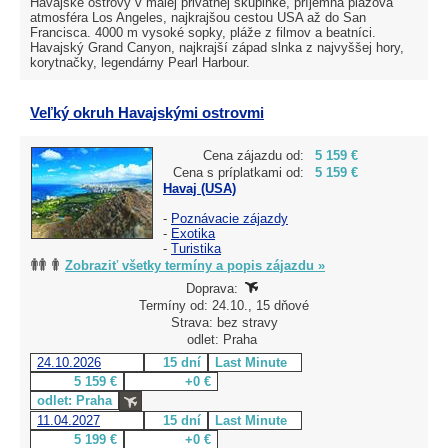
Havajské ostrovy v malej privátnej skupinke, príjemná plážová
atmosféra Los Angeles, najkrajšou cestou USA až do San
Francisca. 4000 m vysoké sopky, pláže z filmov a beatníci.
Havajský Grand Canyon, najkrajší západ slnka z najvyššej hory,
korytnačky, legendárny Pearl Harbour.
Veľký okruh Havajskými ostrovmi
Cena zájazdu od:
5 159 €
Cena s príplatkami od:
5 159 €
Havaj (USA)
-
Poznávacie zájazdy
-
Exotika
-
Turistika
Zobraziť všetky termíny a popis zájazdu »
Doprava:
Termíny od: 24.10., 15 dňové
Strava: bez stravy
odlet: Praha
24.10.2026
15 dní
Last Minute
5 159 €
+0 €
odlet: Praha
11.04.2027
15 dní
Last Minute
5 199 €
+0 €