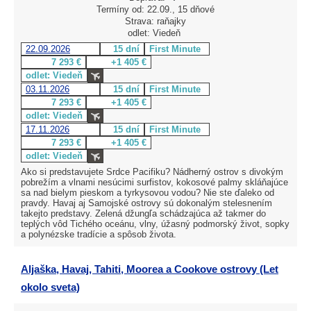
Termíny od: 22.09., 15 dňové
Strava: raňajky
odlet: Viedeň
22.09.2026
15 dní
First Minute
7 293 €
+1 405 €
odlet: Viedeň
03.11.2026
15 dní
First Minute
7 293 €
+1 405 €
odlet: Viedeň
17.11.2026
15 dní
First Minute
7 293 €
+1 405 €
odlet: Viedeň
Ako si predstavujete Srdce Pacifiku? Nádherný ostrov s divokým
pobrežím a vlnami nesúcimi surfistov, kokosové palmy skláňajúce
sa nad bielym pieskom a tyrkysovou vodou? Nie ste ďaleko od
pravdy. Havaj aj Samojské ostrovy sú dokonalým stelesnením
takejto predstavy. Zelená džungľa schádzajúca až takmer do
teplých vôd Tichého oceánu, vlny, úžasný podmorský život, sopky
a polynézske tradície a spôsob života.
Aljaška, Havaj, Tahiti, Moorea a Cookove ostrovy (Let
okolo sveta)