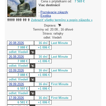
Cena s príplatkami od:
7 569 €
Viac destinácií
-
Poznávacie zájazdy
-
Exotika
Zobraziť všetky termíny a popis zájazdu »
Doprava:
Termíny od: 20.08., 16 dňové
Strava: raňajky
odlet: Viedeň
20.08.2026
16 dní
Last Minute
7 088 €
+1 006 €
odlet: Viedeň
26.08.2026
16 dní
Last Minute
7 088 €
+1 006 €
odlet: Viedeň
03.09.2026
16 dní
Last Minute
7 088 €
+1 006 €
odlet: Viedeň
09.09.2026
16 dní
First Minute
6 597 €
+1 006 €
odlet: Viedeň
17.09.2026
16 dní
First Minute
6 581 €
+1 006 €