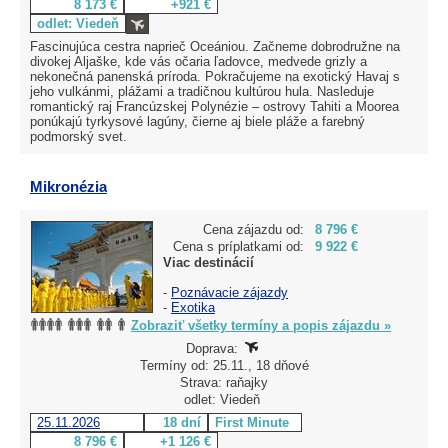
8 173 €
+921 €
odlet: Viedeň
Fascinujúca cestra naprieč Oceániou. Začneme dobrodružne na
divokej Aljaške, kde vás očaria ľadovce, medvede grizly a
nekonečná panenská príroda. Pokračujeme na exotický Havaj s
jeho vulkánmi, plážami a tradičnou kultúrou hula. Nasleduje
romantický raj Francúzskej Polynézie – ostrovy Tahiti a Moorea
ponúkajú tyrkysové lagúny, čierne aj biele pláže a farebný
podmorský svet.
Mikronézia
Cena zájazdu od:
8 796 €
Cena s príplatkami od:
9 922 €
Viac destinácií
-
Poznávacie zájazdy
-
Exotika
Zobraziť všetky termíny a popis zájazdu »
Doprava:
Termíny od: 25.11., 18 dňové
Strava: raňajky
odlet: Viedeň
25.11.2026
18 dní
First Minute
8 796 €
+1 126 €