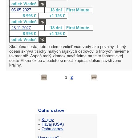
odlet: Viedeň
05.05.2027
18 dní
First Minute
8 996 €
+1 126 €
odlet: Viedeň
25.11.2027
18 dní
First Minute
8 996 €
+1 126 €
odlet: Viedeň
Skutočná cesta, kde budeme vidieť viac vody ako pevniny. Tichý
oceán skrýva tisícky malých rajských ostrovov, o ktorých nevieme
takmer nič. Aspoň malý zlomok navštívime na tejto fantastickej
ceste Mikronéziou a budete si môcť zapísať ďalšie navštívené
krajiny.
1
2
Oahu ostrov
«
Krajiny
«
Havaj (USA)
«
Oahu ostrov