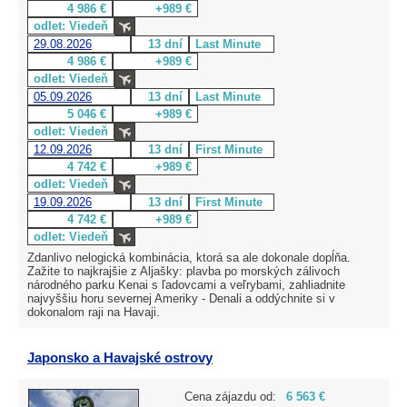
4 986 €
+989 €
odlet: Viedeň
29.08.2026
13 dní
Last Minute
4 986 €
+989 €
odlet: Viedeň
05.09.2026
13 dní
Last Minute
5 046 €
+989 €
odlet: Viedeň
12.09.2026
13 dní
First Minute
4 742 €
+989 €
odlet: Viedeň
19.09.2026
13 dní
First Minute
4 742 €
+989 €
odlet: Viedeň
Zdanlivo nelogická kombinácia, ktorá sa ale dokonale dopĺňa.
Zažite to najkrajšie z Aljašky: plavba po morských zálivoch
národného parku Kenai s ľadovcami a veľrybami, zahliadnite
najvyššiu horu severnej Ameriky - Denali a oddýchnite si v
dokonalom raji na Havaji.
Japonsko a Havajské ostrovy
Cena zájazdu od:
6 563 €