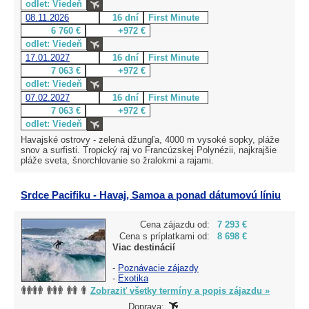
odlet: Viedeň
08.11.2026
16 dní
First Minute
6 760 €
+972 €
odlet: Viedeň
17.01.2027
16 dní
First Minute
7 063 €
+972 €
odlet: Viedeň
07.02.2027
16 dní
First Minute
7 063 €
+972 €
odlet: Viedeň
Havajské ostrovy - zelená džungľa, 4000 m vysoké sopky, pláže
snov a surfisti. Tropický raj vo Francúzskej Polynézii, najkrajšie
pláže sveta, šnorchlovanie so žralokmi a rajami.
Srdce Pacifiku - Havaj, Samoa a ponad dátumovú líniu
Cena zájazdu od:
7 293 €
Cena s príplatkami od:
8 698 €
Viac destinácií
-
Poznávacie zájazdy
-
Exotika
Zobraziť všetky termíny a popis zájazdu »
Doprava: