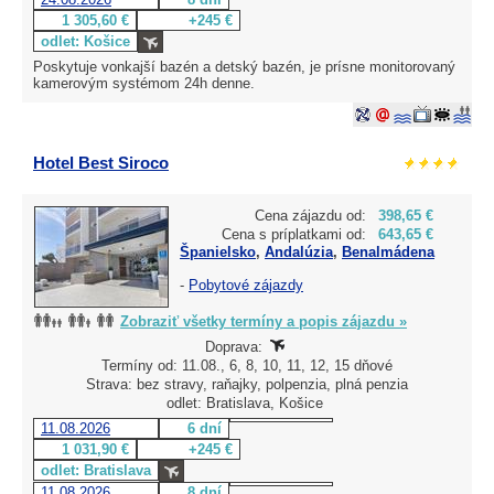
1 305,60 €
+245 €
odlet: Košice
Poskytuje vonkajší bazén a detský bazén, je prísne monitorovaný
kamerovým systémom 24h denne.
Hotel Best Siroco
Cena zájazdu od:
398,65 €
Cena s príplatkami od:
643,65 €
Španielsko
,
Andalúzia
,
Benalmádena
-
Pobytové zájazdy
Zobraziť všetky termíny a popis zájazdu »
Doprava:
Termíny od: 11.08., 6, 8, 10, 11, 12, 15 dňové
Strava: bez stravy, raňajky, polpenzia, plná penzia
odlet: Bratislava, Košice
11.08.2026
6 dní
1 031,90 €
+245 €
odlet: Bratislava
11.08.2026
8 dní