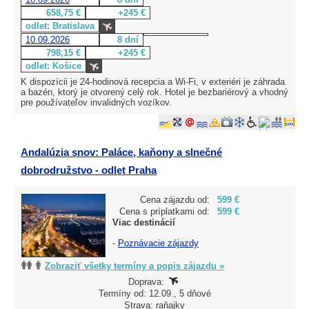
658,75 €
+245 €
odlet: Bratislava
10.09.2026
8 dní
798,15 €
+245 €
odlet: Košice
K dispozícii je 24-hodinová recepcia a Wi-Fi, v exteriéri je záhrada
a bazén, ktorý je otvorený celý rok. Hotel je bezbariérový a vhodný
pre používateľov invalidných vozíkov.
Andalúzia snov: Paláce, kaňony a slnečné
dobrodružstvo - odlet Praha
Cena zájazdu od:
599 €
Cena s príplatkami od:
599 €
Viac destinácií
-
Poznávacie zájazdy
Zobraziť všetky termíny a popis zájazdu »
Doprava:
Termíny od: 12.09., 5 dňové
Strava: raňajky