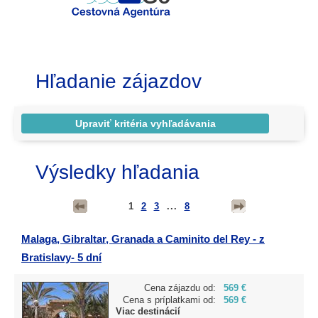
Hľadanie zájazdov
Výsledky hľadania
1
2
3
...
8
Malaga, Gibraltar, Granada a Caminito del Rey - z
Bratislavy- 5 dní
Cena zájazdu od:
569 €
Cena s príplatkami od:
569 €
Viac destinácií