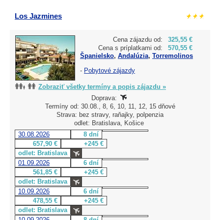
Los Jazmines
Cena zájazdu od:
325,55 €
Cena s príplatkami od:
570,55 €
Španielsko
,
Andalúzia
,
Torremolinos
-
Pobytové zájazdy
Zobraziť všetky termíny a popis zájazdu »
Doprava:
Termíny od: 30.08., 8, 6, 10, 11, 12, 15 dňové
Strava: bez stravy, raňajky, polpenzia
odlet: Bratislava, Košice
30.08.2026
8 dní
657,90 €
+245 €
odlet: Bratislava
01.09.2026
6 dní
561,85 €
+245 €
odlet: Bratislava
10.09.2026
6 dní
478,55 €
+245 €
odlet: Bratislava
10.09.2026
8 dní