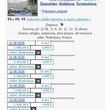
Španielsko
,
Andalúzia
,
Torremolinos
-
Pobytové zájazdy
Zobraziť všetky termíny a popis zájazdu »
Doprava:
Termíny od: 11.08., 6, 8, 10, 11, 12, 15 dňové
Strava: raňajky, polpenzia, plná penzia, all Inclusive
odlet: Bratislava, Košice
11.08.2026
6 dní
1 099,90 €
+245 €
odlet: Bratislava
11.08.2026
8 dní
1 414,40 €
+245 €
odlet: Bratislava
11.08.2026
15 dní
2 544,90 €
+245 €
odlet: Bratislava
13.08.2026
6 dní
1 042,10 €
+245 €
odlet: Bratislava
13.08.2026
8 dní
1 426,30 €
+245 €
odlet: Košice