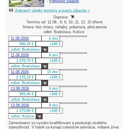
-
Pobytové zájazdy
Zobraziť všetky termíny a popis zájazdu »
Doprava:
Termíny od: 11.08., 8, 6, 10, 11, 12, 15 dňové
Strava: bez stravy, raňajky, polpenzia, plná penzia
odlet: Bratislava, Košice
11.08.2026
6 dní
940,10 €
+245 €
odlet: Bratislava
11.08.2026
8 dní
1 270,75 €
+245 €
odlet: Bratislava
11.08.2026
15 dní
2 175,15 €
+245 €
odlet: Bratislava
13.08.2026
6 dní
955,40 €
+245 €
odlet: Bratislava
13.08.2026
8 dní
1 275,85 €
+245 €
odlet: Košice
Zamestnanci sú vysoko kvalifikovaní a poskytujú osobitnú
starostlivosť. V hoteli sa konajú celoročné animácie, vrátane živej