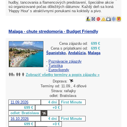
hudby, tancovania a flamencových predstavení, špeciálne akcie
sú organizované počas dôležitých dátumov. Každý deň sa koná
'Happy Hour' s atraktívnymi ponukami na kokteily a pivo.
Malaga - chute stredomoria - Budget Friendly
Cena zájazdu od:
699 €
Cena s príplatkami od:
699 €
Španielsko
,
Andalúzia
,
Malaga
-
Poznávacie zájazdy
-
Turistika
-
Eurovíkendy
Zobraziť všetky termíny a popis zájazdu »
Doprava:
Termíny od: 11.09., 4 dňové
Strava: raňajky
odlet: Bratislava
11.09.2026
4 dni
First Minute
699 €
+0 €
odlet: Bratislava
16.10.2026
4 dni
First Minute
699 €
+0 €