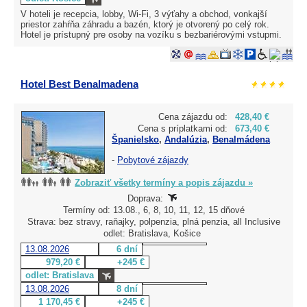
V hoteli je recepcia, lobby, Wi-Fi, 3 výťahy a obchod, vonkajší
priestor zahŕňa záhradu a bazén, ktorý je otvorený po celý rok.
Hotel je prístupný pre osoby na vozíku s bezbariérovými vstupmi.
Hotel Best Benalmadena
Cena zájazdu od:
428,40 €
Cena s príplatkami od:
673,40 €
Španielsko
,
Andalúzia
,
Benalmádena
-
Pobytové zájazdy
Zobraziť všetky termíny a popis zájazdu »
Doprava:
Termíny od: 13.08., 6, 8, 10, 11, 12, 15 dňové
Strava: bez stravy, raňajky, polpenzia, plná penzia, all Inclusive
odlet: Bratislava, Košice
13.08.2026
6 dní
979,20 €
+245 €
odlet: Bratislava
13.08.2026
8 dní
1 170,45 €
+245 €