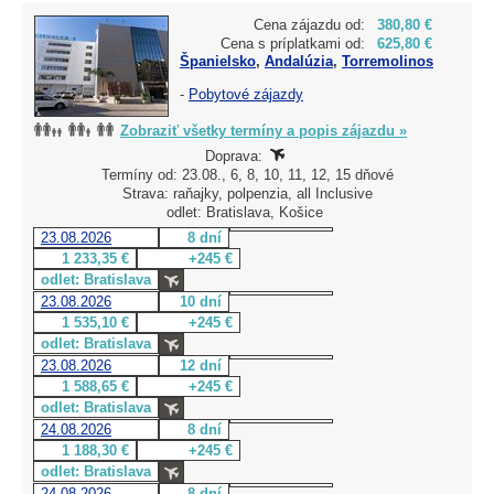
Cena zájazdu od:
380,80 €
Cena s príplatkami od:
625,80 €
Španielsko
,
Andalúzia
,
Torremolinos
-
Pobytové zájazdy
Zobraziť všetky termíny a popis zájazdu »
Doprava:
Termíny od: 23.08., 6, 8, 10, 11, 12, 15 dňové
Strava: raňajky, polpenzia, all Inclusive
odlet: Bratislava, Košice
23.08.2026
8 dní
1 233,35 €
+245 €
odlet: Bratislava
23.08.2026
10 dní
1 535,10 €
+245 €
odlet: Bratislava
23.08.2026
12 dní
1 588,65 €
+245 €
odlet: Bratislava
24.08.2026
8 dní
1 188,30 €
+245 €
odlet: Bratislava
24.08.2026
8 dní