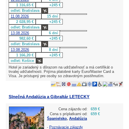
1 316,65 €
+245 €
odlet: Bratislava
11.08.2026
15 dní
2 028,95 €
+245 €
odlet: Bratislava
13.08.2026
6 dní
982,60 €
+245 €
odlet: Bratislava
13.08.2026
8 dní
1 166,20 €
+245 €
odlet: Košice
Hotel je zariadený s dôrazom na udržateľnosť a má certifikát o
trvalej udržateľnosti. Prijíma platobné karty Euro/Master Card a
Visa. Je prístupný pre osoby so zdravotným postihnutím.
Slnečná Andalúzia a Gibraltár LETECKY
Cena zájazdu od:
659 €
Cena s príplatkami od:
659 €
Španielsko
,
Andalúzia
-
Poznávacie zájazdy