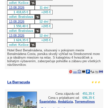
odlet: Košice
13.08.2026
11 dní
1 418,65 €
+245 €
odlet: Bratislava
13.08.2026
12 dní
1 550,40 €
+245 €
odlet: Bratislava
13.08.2026
12 dní
1 624,35 €
+245 €
odlet: Košice
Hotel Best Benalmádena, situovaný v pokojnom meste
Benalmádena Costa, ponúka skvelý výhľad na Stredozemné more
a je ideálnym miestom na relax. S kategóriou 4 hviezdičiek a
bohatým vybavením, zabezpečuje pohodlie a zábavu pre všetkých
návštevníkov.
La Barracuda
Cena zájazdu od:
451,35 €
Cena s príplatkami od:
696,35 €
Španielsko
,
Andalúzia
,
Torremolinos