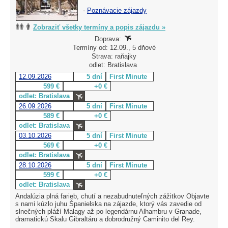
-
Poznávacie zájazdy
Zobraziť všetky termíny a popis zájazdu »
Doprava:
Termíny od: 12.09., 5 dňové
Strava: raňajky
odlet: Bratislava
12.09.2026
5 dní
First Minute
599 €
+0 €
odlet: Bratislava
26.09.2026
5 dní
First Minute
589 €
+0 €
odlet: Bratislava
03.10.2026
5 dní
First Minute
569 €
+0 €
odlet: Bratislava
28.10.2026
5 dní
First Minute
599 €
+0 €
odlet: Bratislava
Andalúzia plná farieb, chutí a nezabudnuteľných zážitkov Objavte
s nami kúzlo juhu Španielska na zájazde, ktorý vás zavedie od
slnečných pláží Malagy až po legendárnu Alhambru v Granade,
dramatickú Skalu Gibraltáru a dobrodružný Caminito del Rey.