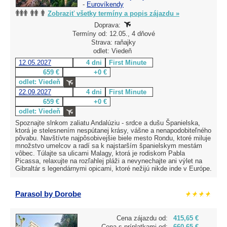
-
Eurovíkendy
Zobraziť všetky termíny a popis zájazdu »
Doprava:
Termíny od: 12.05., 4 dňové
Strava: raňajky
odlet: Viedeň
12.05.2027
4 dni
First Minute
659 €
+0 €
odlet: Viedeň
22.09.2027
4 dni
First Minute
659 €
+0 €
odlet: Viedeň
Spoznajte slnkom zaliatu Andalúziu - srdce a dušu Španielska,
ktorá je stelesnením nespútanej krásy, vášne a nenapodobiteľného
pôvabu. Navštívte najpôsobivejšie biele mesto Rondu, ktoré miluje
množstvo umelcov a radí sa k najstarším španielskym mestám
vôbec. Túlajte sa ulicami Malagy, ktorá je rodiskom Pabla
Picassa, relaxujte na rozľahlej pláži a nevynechajte ani výlet na
Gibraltár s legendárnymi opicami, ktoré nežijú nikde inde v Európe.
Parasol by Dorobe
Cena zájazdu od:
415,65 €
Cena s príplatkami od:
660,65 €