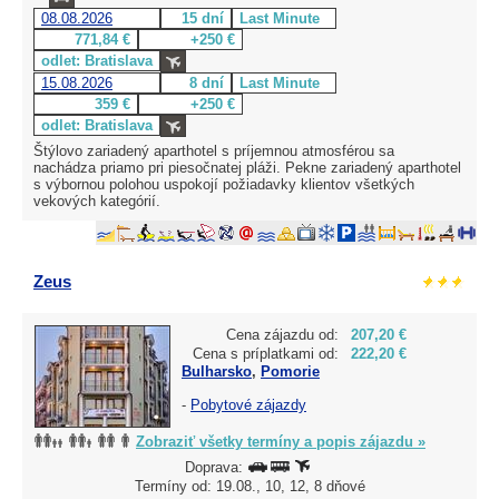
08.08.2026
15 dní
Last Minute
771,84 €
+250 €
odlet: Bratislava
15.08.2026
8 dní
Last Minute
359 €
+250 €
odlet: Bratislava
Štýlovo zariadený aparthotel s príjemnou atmosférou sa
nachádza priamo pri piesočnatej pláži. Pekne zariadený aparthotel
s výbornou polohou uspokojí požiadavky klientov všetkých
vekových kategórií.
Zeus
Cena zájazdu od:
207,20 €
Cena s príplatkami od:
222,20 €
Bulharsko
,
Pomorie
-
Pobytové zájazdy
Zobraziť všetky termíny a popis zájazdu »
Doprava:
Termíny od: 19.08., 10, 12, 8 dňové