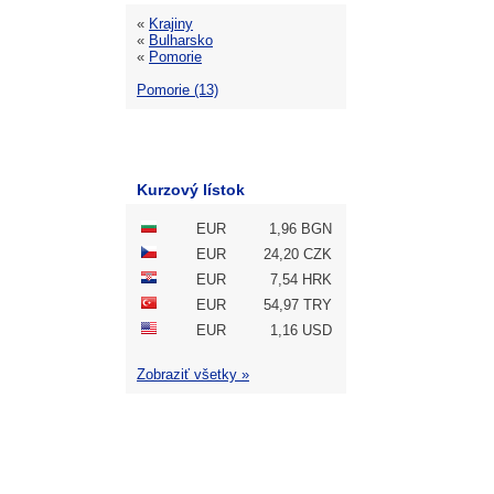
«
Krajiny
«
Bulharsko
«
Pomorie
Pomorie (13)
Kurzový lístok
EUR
1,96 BGN
EUR
24,20 CZK
EUR
7,54 HRK
EUR
54,97 TRY
EUR
1,16 USD
Zobraziť všetky »