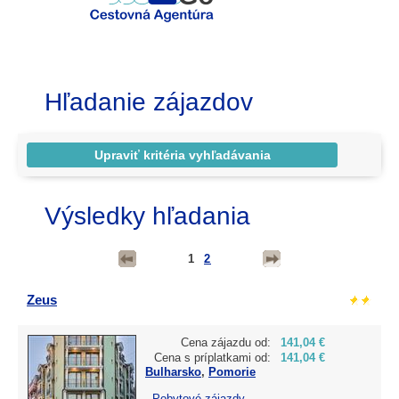
Hľadanie zájazdov
Výsledky hľadania
1
2
Zeus
Cena zájazdu od:
141,04 €
Cena s príplatkami od:
141,04 €
Bulharsko
,
Pomorie
-
Pobytové zájazdy