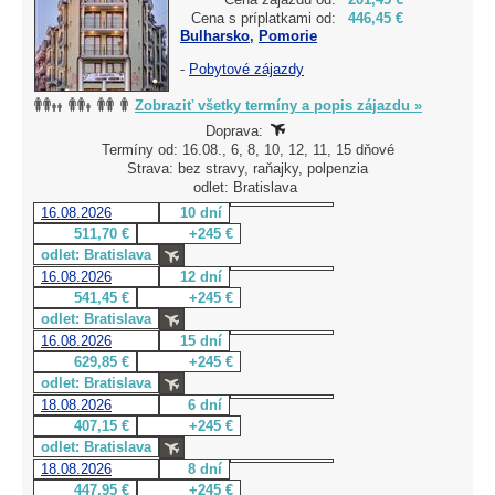
Cena s príplatkami od:
446,45 €
Bulharsko
,
Pomorie
-
Pobytové zájazdy
Zobraziť všetky termíny a popis zájazdu »
Doprava:
Termíny od: 16.08., 6, 8, 10, 12, 11, 15 dňové
Strava: bez stravy, raňajky, polpenzia
odlet: Bratislava
16.08.2026
10 dní
511,70 €
+245 €
odlet: Bratislava
16.08.2026
12 dní
541,45 €
+245 €
odlet: Bratislava
16.08.2026
15 dní
629,85 €
+245 €
odlet: Bratislava
18.08.2026
6 dní
407,15 €
+245 €
odlet: Bratislava
18.08.2026
8 dní
447,95 €
+245 €