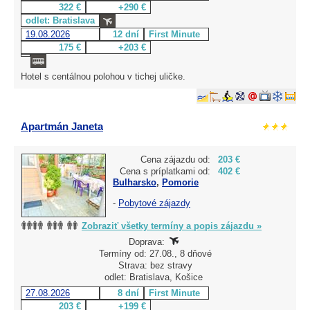
322 €
+290 €
odlet: Bratislava
19.08.2026
12 dní
First Minute
175 €
+203 €
Hotel s centálnou polohou v tichej uličke.
Apartmán Janeta
Cena zájazdu od:
203 €
Cena s príplatkami od:
402 €
Bulharsko
,
Pomorie
-
Pobytové zájazdy
Zobraziť všetky termíny a popis zájazdu »
Doprava:
Termíny od: 27.08., 8 dňové
Strava: bez stravy
odlet: Bratislava, Košice
27.08.2026
8 dní
First Minute
203 €
+199 €