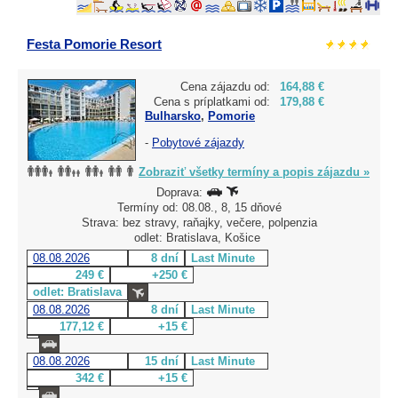
Festa Pomorie Resort
Cena zájazdu od:
164,88 €
Cena s príplatkami od:
179,88 €
Bulharsko
,
Pomorie
-
Pobytové zájazdy
Zobraziť všetky termíny a popis zájazdu »
Doprava:
Termíny od: 08.08., 8, 15 dňové
Strava: bez stravy, raňajky, večere, polpenzia
odlet: Bratislava, Košice
08.08.2026
8 dní
Last Minute
249 €
+250 €
odlet: Bratislava
08.08.2026
8 dní
Last Minute
177,12 €
+15 €
08.08.2026
15 dní
Last Minute
342 €
+15 €