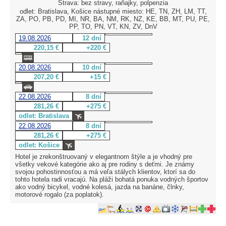
Strava: bez stravy, raňajky, polpenzia
odlet: Bratislava, Košice nástupné miesto: HE, TN, ZH, LM, TT,
ZA, PO, PB, PD, MI, NR, BA, NM, RK, NZ, KE, BB, MT, PU, PE,
PP, TO, PN, VT, KN, ZV, DnV
19.08.2026
12 dní
220,15 €
+220 €
20.08.2026
10 dní
207,20 €
+15 €
22.08.2026
8 dní
281,26 €
+275 €
odlet: Bratislava
22.08.2026
8 dní
281,26 €
+275 €
odlet: Košice
Hotel je zrekonštruovaný v elegantnom štýle a je vhodný pre
všetky vekové kategórie ako aj pre rodiny s deťmi. Je známy
svojou pohostinnosťou a má veľa stálych klientov, ktorí sa do
tohto hotela radi vracajú. Na pláži bohatá ponuka vodných športov
ako vodný bicykel, vodné kolesá, jazda na banáne, člnky,
motorové rogalo (za poplatok).