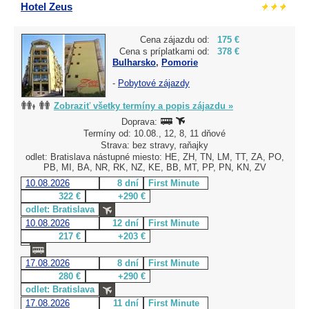
Hotel Zeus
Cena zájazdu od:
175 €
Cena s príplatkami od:
378 €
Bulharsko
,
Pomorie
-
Pobytové zájazdy
Zobraziť všetky termíny a popis zájazdu »
Doprava:
Termíny od: 10.08., 12, 8, 11 dňové
Strava: bez stravy, raňajky
odlet: Bratislava nástupné miesto: HE, ZH, TN, LM, TT, ZA, PO,
PB, MI, BA, NR, RK, NZ, KE, BB, MT, PP, PN, KN, ZV
10.08.2026
8 dní
First Minute
322 €
+290 €
odlet: Bratislava
10.08.2026
12 dní
First Minute
217 €
+203 €
17.08.2026
8 dní
First Minute
280 €
+290 €
odlet: Bratislava
17.08.2026
11 dní
First Minute