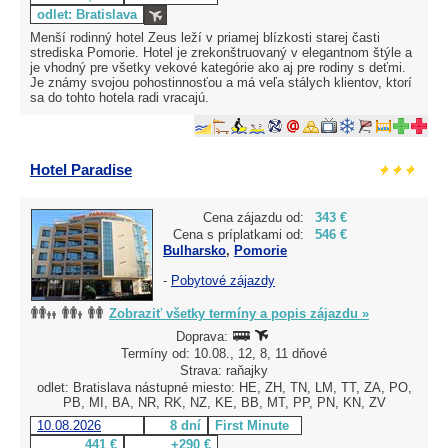
odlet: Bratislava
Menší rodinný hotel Zeus leží v priamej blízkosti starej časti
strediska Pomorie. Hotel je zrekonštruovaný v elegantnom štýle a
je vhodný pre všetky vekové kategórie ako aj pre rodiny s deťmi.
Je známy svojou pohostinnosťou a má veľa stálych klientov, ktorí
sa do tohto hotela radi vracajú.
Hotel Paradise
Cena zájazdu od:
343 €
Cena s príplatkami od:
546 €
Bulharsko
,
Pomorie
-
Pobytové zájazdy
Zobraziť všetky termíny a popis zájazdu »
Doprava:
Termíny od: 10.08., 12, 8, 11 dňové
Strava: raňajky
odlet: Bratislava nástupné miesto: HE, ZH, TN, LM, TT, ZA, PO,
PB, MI, BA, NR, RK, NZ, KE, BB, MT, PP, PN, KN, ZV
10.08.2026
8 dní
First Minute
441 €
+290 €