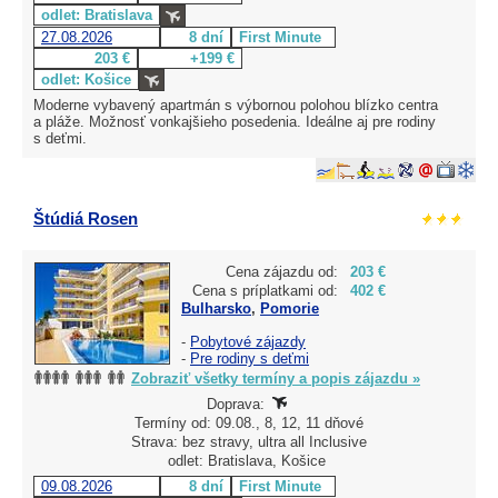
odlet: Bratislava
27.08.2026
8 dní
First Minute
203 €
+199 €
odlet: Košice
Moderne vybavený apartmán s výbornou polohou blízko centra
a pláže. Možnosť vonkajšieho posedenia. Ideálne aj pre rodiny
s deťmi.
Štúdiá Rosen
Cena zájazdu od:
203 €
Cena s príplatkami od:
402 €
Bulharsko
,
Pomorie
-
Pobytové zájazdy
-
Pre rodiny s deťmi
Zobraziť všetky termíny a popis zájazdu »
Doprava:
Termíny od: 09.08., 8, 12, 11 dňové
Strava: bez stravy, ultra all Inclusive
odlet: Bratislava, Košice
09.08.2026
8 dní
First Minute