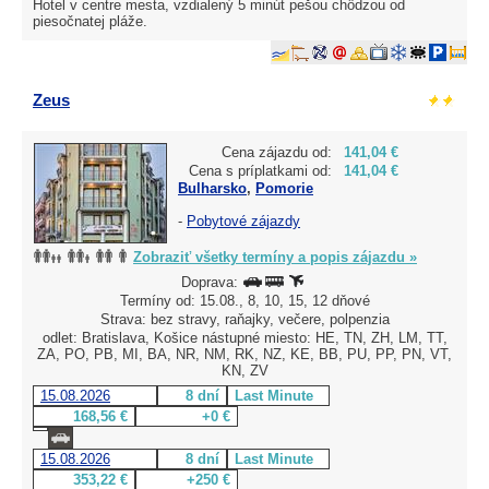
Hotel v centre mesta, vzdialený 5 minút pešou chôdzou od
piesočnatej pláže.
Zeus
Cena zájazdu od:
141,04 €
Cena s príplatkami od:
141,04 €
Bulharsko
,
Pomorie
-
Pobytové zájazdy
Zobraziť všetky termíny a popis zájazdu »
Doprava:
Termíny od: 15.08., 8, 10, 15, 12 dňové
Strava: bez stravy, raňajky, večere, polpenzia
odlet: Bratislava, Košice nástupné miesto: HE, TN, ZH, LM, TT,
ZA, PO, PB, MI, BA, NR, NM, RK, NZ, KE, BB, PU, PP, PN, VT,
KN, ZV
15.08.2026
8 dní
Last Minute
168,56 €
+0 €
15.08.2026
8 dní
Last Minute
353,22 €
+250 €