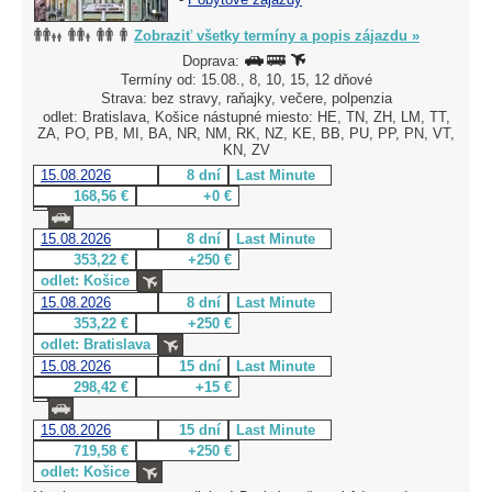
Zobraziť všetky termíny a popis zájazdu »
Doprava:
Termíny od: 15.08., 8, 10, 15, 12 dňové
Strava: bez stravy, raňajky, večere, polpenzia
odlet: Bratislava, Košice nástupné miesto: HE, TN, ZH, LM, TT,
ZA, PO, PB, MI, BA, NR, NM, RK, NZ, KE, BB, PU, PP, PN, VT,
KN, ZV
15.08.2026
8 dní
Last Minute
168,56 €
+0 €
15.08.2026
8 dní
Last Minute
353,22 €
+250 €
odlet: Košice
15.08.2026
8 dní
Last Minute
353,22 €
+250 €
odlet: Bratislava
15.08.2026
15 dní
Last Minute
298,42 €
+15 €
15.08.2026
15 dní
Last Minute
719,58 €
+250 €
odlet: Košice