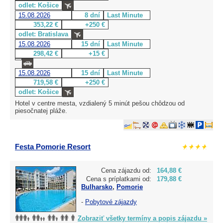
odlet: Košice
15.08.2026
8 dní
Last Minute
353,22 €
+250 €
odlet: Bratislava
15.08.2026
15 dní
Last Minute
298,42 €
+15 €
15.08.2026
15 dní
Last Minute
719,58 €
+250 €
odlet: Košice
Hotel v centre mesta, vzdialený 5 minút pešou chôdzou od
piesočnatej pláže.
Festa Pomorie Resort
Cena zájazdu od:
164,88 €
Cena s príplatkami od:
179,88 €
Bulharsko
,
Pomorie
-
Pobytové zájazdy
Zobraziť všetky termíny a popis zájazdu »