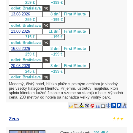
259 €
+199 €
odlet: Bratislava
13.08.2026
8 dní
First Minute
259 €
+199 €
odlet: Bratislava
13.08.2026
11 dní
First Minute
315 €
+199 €
odlet: Bratislava
16.08.2026
8 dní
First Minute
259 €
+199 €
odlet: Bratislava
20.08.2026
8 dní
First Minute
245 €
+199 €
odlet: Bratislava
Moderný, čistý hotel, blízko pláže s pekným areálom je vhodný
pre všetky kategórie klientov. Príjemní, ústretoví majitelia, ktorí
splnia klientom každé želanie a vzorne sa starajú o hotel.Výhodná
cena. 200 metrov od hotela sa nachádza veľký vodný park.
Zeus
Cena zájazdu od:
201,45 €