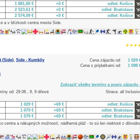
1 881,80 €
+0 €
odlet: Košice
2 523,61 €
+0 €
odlet: Bratislava
2 574,09 €
+0 €
odlet: Košice
že a v blízkosti centra mesta Side.
 (Side)
,
Side - Kumköy
Cena zájazdu od:
1 029 
Cena s príplatkami od:
1 098 
i
Zobraziť všetky termíny a popis zájazdu 
míny od: 29.08., 8, 9 dňové
Strava: all Inclusiv
1 029 €
+69 €
odlet: Košice
1 079 €
+69 €
odlet: Bratislava
1 079 €
+69 €
odlet: Bratislava
lízko centra a nákupných možností, nádherná pláž - to sú len niektoré z dôvodo