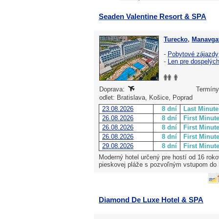
Seaden Valentine Resort & SPA
Turecko
,
Manavgat
-
Pobytové zájazdy
-
Len pre dospelýc
Doprava:
Termíny
odlet: Bratislava, Košice, Poprad
23.08.2026
8 dní
Last Minute
26.08.2026
8 dní
First Minut
26.08.2026
8 dní
First Minut
26.08.2026
8 dní
First Minut
29.08.2026
8 dní
First Minut
Moderný hotel určený pre hostí od 16 roko
pieskovej pláže s pozvoľným vstupom do 
Diamond De Luxe Hotel & SPA