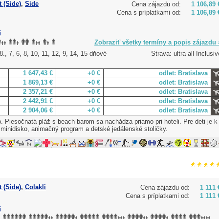
 (Side)
,
Side
Cena zájazdu od:
1 106,89 
Cena s príplatkami od:
1 106,89 
i
Zobraziť všetky termíny a popis zájazdu 
., 7, 6, 8, 10, 11, 12, 9, 14, 15 dňové
Strava: ultra all Inclusiv
1 647,43 €
+0 €
odlet: Bratislava
1 869,13 €
+0 €
odlet: Bratislava
2 357,21 €
+0 €
odlet: Bratislava
2 442,91 €
+0 €
odlet: Bratislava
2 904,06 €
+0 €
odlet: Bratislava
 Piesočnatá pláž s beach barom sa nachádza priamo pri hoteli. Pre deti je k
, minidisko, animačný program a detské jedálenské stoličky.
 (Side)
,
Colakli
Cena zájazdu od:
1 111 
Cena s príplatkami od:
1 111 
i