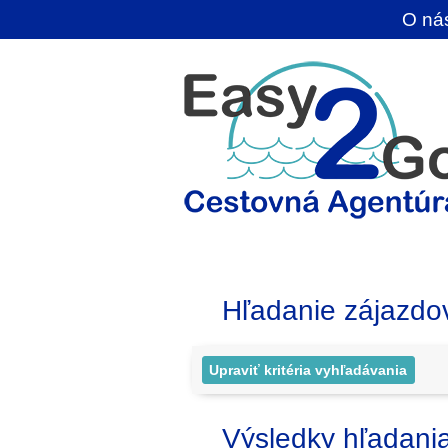
O ná
Hľadanie zájazdo
Výsledky hľadani