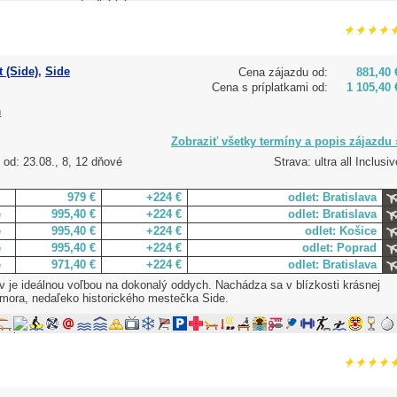
 (Side)
,
Side
Cena zájazdu od:
881,40 
Cena s príplatkami od:
1 105,40 
h
Zobraziť všetky termíny a popis zájazdu 
 od: 23.08., 8, 12 dňové
Strava: ultra all Inclusiv
979 €
+224 €
odlet: Bratislava
e
995,40 €
+224 €
odlet: Bratislava
e
995,40 €
+224 €
odlet: Košice
e
995,40 €
+224 €
odlet: Poprad
e
971,40 €
+224 €
odlet: Bratislava
v je ideálnou voľbou na dokonalý oddych. Nachádza sa v blízkosti krásnej
mora, nedaľeko historického mestečka Side.