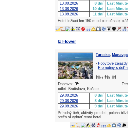
13.08.2026
8 dní
Last Minute
13.08.2026
10 dní
Last Minute
13.08.2026
11 dní
Last Minute
Hotel ležiaci len 150 m od piesočnatej plá
Iz Flower
Turecko
,
Manavgat
-
Pobytové zájazdy
-
Pre rodiny s deťm
Doprava:
Ter
odlet: Bratislava, Košice
29.08.2026
8 dní
Last Minute
29.08.2026
8 dní
Last Minute
29.08.2026
9 dní
Last Minute
Prírodný tieň, aktivity pre deti, poloha b
prečo si vybrať tento hotel.