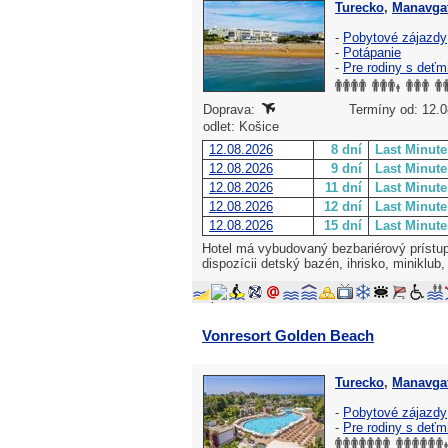
Turecko
,
Manavgat
-
Pobytové zájazdy
-
Potápanie
-
Pre rodiny s deťm
Doprava:
Termíny od: 12.08
odlet: Košice
12.08.2026
8 dní
Last Minute
12.08.2026
9 dní
Last Minute
12.08.2026
11 dní
Last Minute
12.08.2026
12 dní
Last Minute
12.08.2026
15 dní
Last Minute
Hotel má vybudovaný bezbariérový prístup.
dispozícii detský bazén, ihrisko, miniklub
Vonresort Golden Beach
Turecko
,
Manavgat
-
Pobytové zájazdy
-
Pre rodiny s deťm