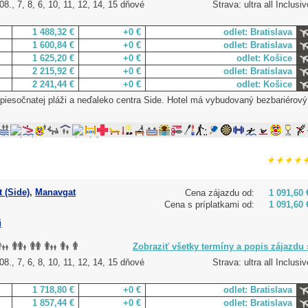
8., 7, 8, 6, 10, 11, 12, 14, 15 dňové
Strava: ultra all Inclusiv
1 488,32 €
+0 €
odlet: Bratislava
1 600,84 €
+0 €
odlet: Bratislava
1 625,20 €
+0 €
odlet: Košice
2 215,92 €
+0 €
odlet: Bratislava
2 241,44 €
+0 €
odlet: Košice
 piesočnatej pláži a neďaleko centra Side. Hotel má vybudovaný bezbariérový
 (Side)
,
Manavgat
Cena zájazdu od:
1 091,60 
Cena s príplatkami od:
1 091,60 
i
Zobraziť všetky termíny a popis zájazdu 
8., 7, 6, 8, 10, 11, 12, 14, 15 dňové
Strava: ultra all Inclusiv
1 718,80 €
+0 €
odlet: Bratislava
1 857,44 €
+0 €
odlet: Bratislava