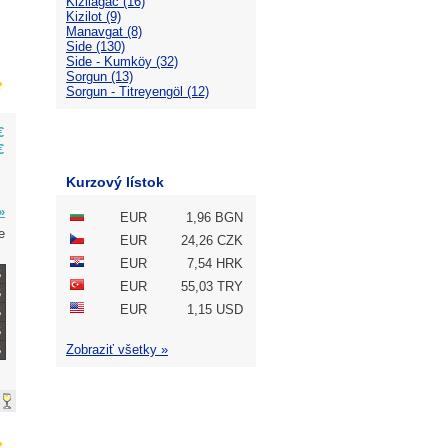
Kizilagac (16)
Kizilot (9)
Manavgat (8)
Side (130)
Side - Kumköy (32)
Sorgun (13)
Sorgun - Titreyengöl (12)
€
€
Kurzový lístok
»
EUR
1,96 BGN
e
EUR
24,26 CZK
EUR
7,54 HRK
EUR
55,03 TRY
EUR
1,15 USD
Zobraziť všetky »