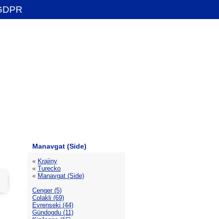
GDPR
Manavgat (Side)
«
Krajiny
«
Turecko
«
Manavgat (Side)
Cenger (5)
Colakli (69)
Evrenseki (44)
Gündogdu (11)