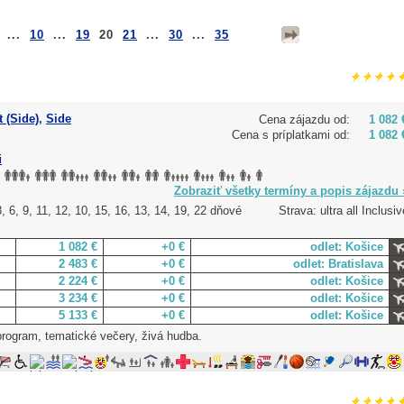
...
10
...
19
20
21
...
30
...
35
 (Side)
,
Side
Cena zájazdu od:
1 082 
Cena s príplatkami od:
1 082 
i
Zobraziť všetky termíny a popis zájazdu 
, 6, 9, 11, 12, 10, 15, 16, 13, 14, 19, 22 dňové
Strava: ultra all Inclusiv
1 082 €
+0 €
odlet: Košice
2 483 €
+0 €
odlet: Bratislava
2 224 €
+0 €
odlet: Košice
3 234 €
+0 €
odlet: Košice
5 133 €
+0 €
odlet: Košice
program, tematické večery, živá hudba.