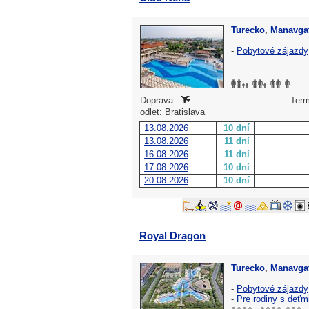
Turecko
,
Manavgat
-
Pobytové zájazdy
Doprava:
Term
odlet: Bratislava
13.08.2026
10 dní
13.08.2026
11 dní
16.08.2026
11 dní
17.08.2026
10 dní
20.08.2026
10 dní
Royal Dragon
Turecko
,
Manavgat
-
Pobytové zájazdy
-
Pre rodiny s deťm