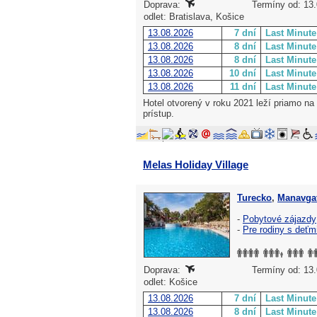
Doprava:
Termíny od: 13.0
odlet: Bratislava, Košice
13.08.2026
7 dní
Last Minute
13.08.2026
8 dní
Last Minute
13.08.2026
8 dní
Last Minute
13.08.2026
10 dní
Last Minute
13.08.2026
11 dní
Last Minute
Hotel otvorený v roku 2021 leží priamo na
prístup.
Melas Holiday Village
Turecko
,
Manavgat
-
Pobytové zájazdy
-
Pre rodiny s deťm
Doprava:
Termíny od: 13.0
odlet: Košice
13.08.2026
7 dní
Last Minute
13.08.2026
8 dní
Last Minute