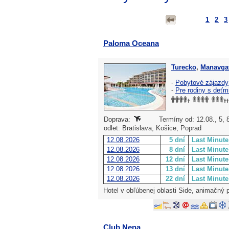
1
2
3
Paloma Oceana
Turecko
,
Manavgat
-
Pobytové zájazdy
-
Pre rodiny s deťm
Doprava:
Termíny od: 12.08., 5, 8
odlet: Bratislava, Košice, Poprad
12.08.2026
5 dní
Last Minute
12.08.2026
8 dní
Last Minute
12.08.2026
12 dní
Last Minute
12.08.2026
13 dní
Last Minute
12.08.2026
22 dní
Last Minute
Hotel v obľúbenej oblasti Side, animačný 
Club Nena