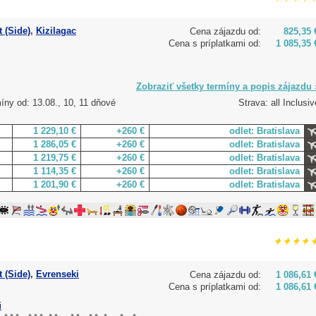
 (Side)
,
Kizilagac
Cena zájazdu od:
825,35 
Cena s príplatkami od:
1 085,35 
Zobraziť všetky termíny a popis zájazdu 
íny od: 13.08., 10, 11 dňové
Strava: all Inclusiv
1 229,10 €
+260 €
odlet: Bratislava
1 286,05 €
+260 €
odlet: Bratislava
1 219,75 €
+260 €
odlet: Bratislava
1 114,35 €
+260 €
odlet: Bratislava
1 201,90 €
+260 €
odlet: Bratislava
 (Side)
,
Evrenseki
Cena zájazdu od:
1 086,61 
Cena s príplatkami od:
1 086,61 
i