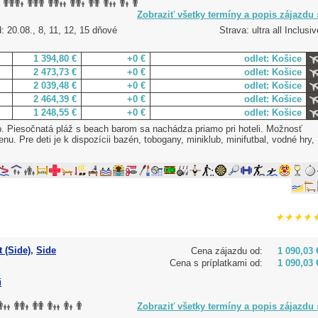
Zobraziť všetky termíny a popis zájazdu 
: 20.08., 8, 11, 12, 15 dňové
Strava: ultra all Inclusiv
1 394,80 €
+0 €
odlet: Košice
2 473,73 €
+0 €
odlet: Košice
2 039,48 €
+0 €
odlet: Košice
2 464,39 €
+0 €
odlet: Košice
1 248,55 €
+0 €
odlet: Košice
. Piesočnatá pláž s beach barom sa nachádza priamo pri hoteli. Možnosť
menu. Pre deti je k dispozícii bazén, tobogany, miniklub, minifutbal, vodné hry,
 (Side)
,
Side
Cena zájazdu od:
1 090,03 
Cena s príplatkami od:
1 090,03 
i
Zobraziť všetky termíny a popis zájazdu 