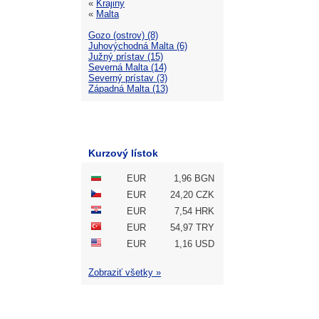
«
Krajiny
«
Malta
Gozo (ostrov) (8)
Juhovýchodná Malta (6)
Južný prístav (15)
Severná Malta (14)
Severný prístav (3)
Západná Malta (13)
Kurzový lístok
EUR
1,96 BGN
EUR
24,20 CZK
EUR
7,54 HRK
EUR
54,97 TRY
EUR
1,16 USD
Zobraziť všetky »