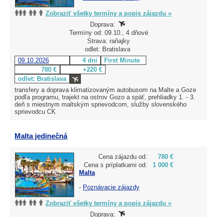
Zobraziť všetky termíny a popis zájazdu »
Doprava:
Termíny od: 09.10., 4 dňové
Strava: raňajky
odlet: Bratislava
09.10.2026
4 dni
First Minute
780 €
+220 €
odlet: Bratislava
transfery a doprava klimatizovaným autobusom na Malte a Goze
podľa programu, trajekt na ostrov Gozo a späť, prehliadky 1. - 3.
deň s miestnym maltským sprievodcom, služby slovenského
sprievodcu CK
Malta jedinečná
Cena zájazdu od:
780 €
Cena s príplatkami od:
1 000 €
Malta
-
Poznávacie zájazdy
Zobraziť všetky termíny a popis zájazdu »
Doprava: