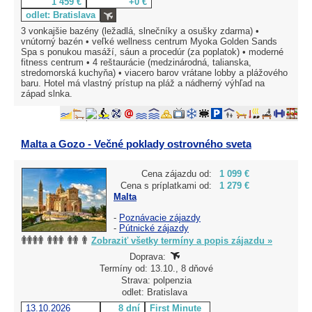
1 459 €
+0 €
odlet: Bratislava
3 vonkajšie bazény (ležadlá, slnečníky a osušky zdarma) •
vnútorný bazén • veľké wellness centrum Myoka Golden Sands
Spa s ponukou masáží, sáun a procedúr (za poplatok) • moderné
fitness centrum • 4 reštaurácie (medzinárodná, talianska,
stredomorská kuchyňa) • viacero barov vrátane lobby a plážového
baru. Hotel má vlastný prístup na pláž a nádherný výhľad na
západ slnka.
Malta a Gozo - Večné poklady ostrovného sveta
Cena zájazdu od:
1 099 €
Cena s príplatkami od:
1 279 €
Malta
-
Poznávacie zájazdy
-
Pútnické zájazdy
Zobraziť všetky termíny a popis zájazdu »
Doprava:
Termíny od: 13.10., 8 dňové
Strava: polpenzia
odlet: Bratislava
13.10.2026
8 dní
First Minute