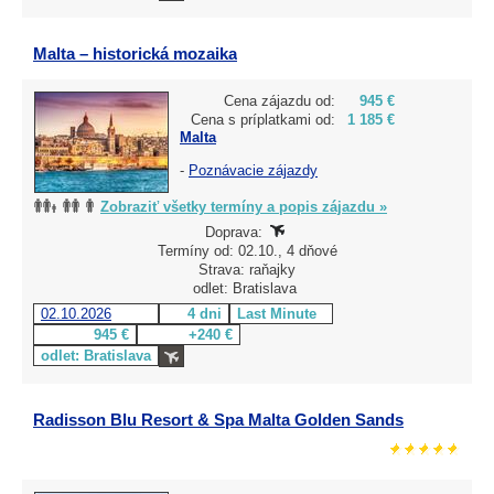
Malta – historická mozaika
Cena zájazdu od:
945 €
Cena s príplatkami od:
1 185 €
Malta
-
Poznávacie zájazdy
Zobraziť všetky termíny a popis zájazdu »
Doprava:
Termíny od: 02.10., 4 dňové
Strava: raňajky
odlet: Bratislava
02.10.2026
4 dni
Last Minute
945 €
+240 €
odlet: Bratislava
Radisson Blu Resort & Spa Malta Golden Sands