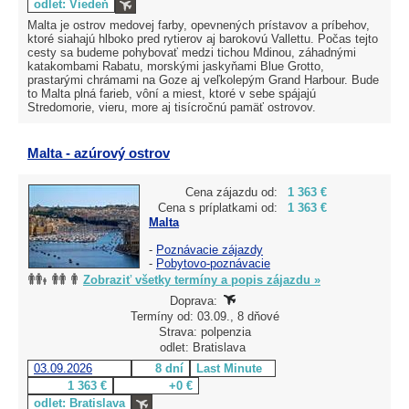
odlet: Viedeň
Malta je ostrov medovej farby, opevnených prístavov a príbehov,
ktoré siahajú hlboko pred rytierov aj barokovú Vallettu. Počas tejto
cesty sa budeme pohybovať medzi tichou Mdinou, záhadnými
katakombami Rabatu, morskými jaskyňami Blue Grotto,
prastarými chrámami na Goze aj veľkolepým Grand Harbour. Bude
to Malta plná farieb, vôní a miest, ktoré v sebe spájajú
Stredomorie, vieru, more aj tisícročnú pamäť ostrovov.
Malta - azúrový ostrov
Cena zájazdu od:
1 363 €
Cena s príplatkami od:
1 363 €
Malta
-
Poznávacie zájazdy
-
Pobytovo-poznávacie
Zobraziť všetky termíny a popis zájazdu »
Doprava:
Termíny od: 03.09., 8 dňové
Strava: polpenzia
odlet: Bratislava
03.09.2026
8 dní
Last Minute
1 363 €
+0 €
odlet: Bratislava