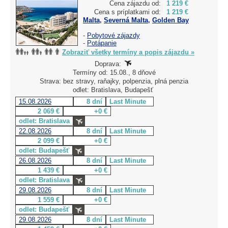
Cena zájazdu od:
1 219 €
Cena s príplatkami od:
1 219 €
Malta
,
Severná Malta
,
Golden Bay
-
Pobytové zájazdy
-
Potápanie
Zobraziť všetky termíny a popis zájazdu »
Doprava:
Termíny od: 15.08., 8 dňové
Strava: bez stravy, raňajky, polpenzia, plná penzia
odlet: Bratislava, Budapešť
15.08.2026
8 dní
Last Minute
2 069 €
+0 €
odlet: Bratislava
22.08.2026
8 dní
Last Minute
2 099 €
+0 €
odlet: Budapešť
26.08.2026
8 dní
Last Minute
1 439 €
+0 €
odlet: Bratislava
29.08.2026
8 dní
Last Minute
1 559 €
+0 €
odlet: Budapešť
29.08.2026
8 dní
Last Minute