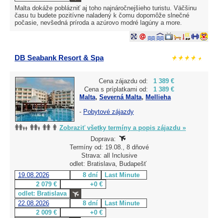
Malta dokáže poblázniť aj toho najnáročnejšieho turistu. Väčšinu
času tu budete pozitívne naladený k čomu dopomôže slnečné
počasie, nevšedná príroda a azúrovo modré lagúny a more.
DB Seabank Resort & Spa
Cena zájazdu od:
1 389 €
Cena s príplatkami od:
1 389 €
Malta
,
Severná Malta
,
Mellieha
-
Pobytové zájazdy
Zobraziť všetky termíny a popis zájazdu »
Doprava:
Termíny od: 19.08., 8 dňové
Strava: all Inclusive
odlet: Bratislava, Budapešť
19.08.2026
8 dní
Last Minute
2 079 €
+0 €
odlet: Bratislava
22.08.2026
8 dní
Last Minute
2 009 €
+0 €