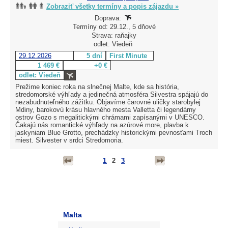
Zobraziť všetky termíny a popis zájazdu »
Doprava:
Termíny od: 29.12., 5 dňové
Strava: raňajky
odlet: Viedeň
29.12.2026
5 dní
First Minute
1 469 €
+0 €
odlet: Viedeň
Prežime koniec roka na slnečnej Malte, kde sa história,
stredomorské výhľady a jedinečná atmosféra Silvestra spájajú do
nezabudnuteľného zážitku. Objavíme čarovné uličky starobylej
Mdiny, barokovú krásu hlavného mesta Valletta či legendárny
ostrov Gozo s megalitickými chrámami zapísanými v UNESCO.
Čakajú nás romantické výhľady na azúrové more, plavba k
jaskyniam Blue Grotto, prechádzky historickými pevnosťami Troch
miest. Silvester v srdci Stredomoria.
1
2
3
Malta