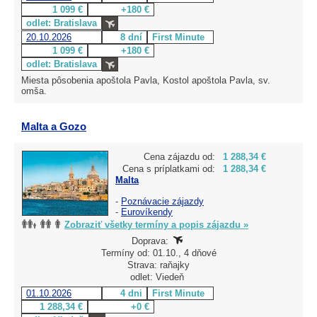
1 099 €
+180 €
odlet: Bratislava
20.10.2026
8 dní
First Minute
1 099 €
+180 €
odlet: Bratislava
Miesta pôsobenia apoštola Pavla, Kostol apoštola Pavla, sv.
omša.
Malta a Gozo
Cena zájazdu od:
1 288,34 €
Cena s príplatkami od:
1 288,34 €
Malta
-
Poznávacie zájazdy
-
Eurovíkendy
Zobraziť všetky termíny a popis zájazdu »
Doprava:
Termíny od: 01.10., 4 dňové
Strava: raňajky
odlet: Viedeň
01.10.2026
4 dni
First Minute
1 288,34 €
+0 €