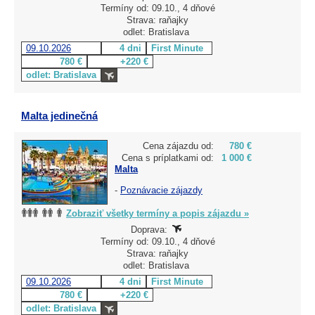
Termíny od: 09.10., 4 dňové
Strava: raňajky
odlet: Bratislava
09.10.2026
4 dni
First Minute
780 €
+220 €
odlet: Bratislava
Malta jedinečná
Cena zájazdu od:
780 €
Cena s príplatkami od:
1 000 €
Malta
-
Poznávacie zájazdy
Zobraziť všetky termíny a popis zájazdu »
Doprava:
Termíny od: 09.10., 4 dňové
Strava: raňajky
odlet: Bratislava
09.10.2026
4 dni
First Minute
780 €
+220 €
odlet: Bratislava