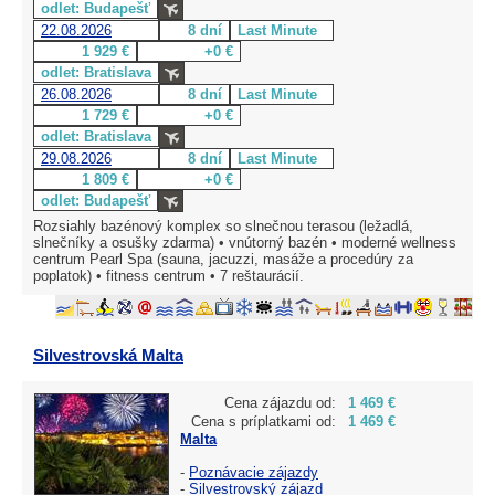
odlet: Budapešť
22.08.2026
8 dní
Last Minute
1 929 €
+0 €
odlet: Bratislava
26.08.2026
8 dní
Last Minute
1 729 €
+0 €
odlet: Bratislava
29.08.2026
8 dní
Last Minute
1 809 €
+0 €
odlet: Budapešť
Rozsiahly bazénový komplex so slnečnou terasou (ležadlá,
slnečníky a osušky zdarma) • vnútorný bazén • moderné wellness
centrum Pearl Spa (sauna, jacuzzi, masáže a procedúry za
poplatok) • fitness centrum • 7 reštaurácií.
Silvestrovská Malta
Cena zájazdu od:
1 469 €
Cena s príplatkami od:
1 469 €
Malta
-
Poznávacie zájazdy
-
Silvestrovský zájazd