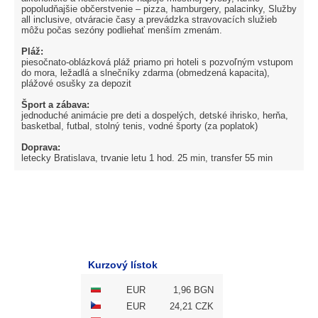
popoludňajšie občerstvenie – pizza, hamburgery, palacinky, Služby
all inclusive, otváracie časy a prevádzka stravovacích služieb
môžu počas sezóny podliehať menším zmenám.
Pláž:
piesočnato-oblázková pláž priamo pri hoteli s pozvoľným vstupom
do mora, ležadlá a slnečníky zdarma (obmedzená kapacita),
plážové osušky za depozit
Šport a zábava:
jednoduché animácie pre deti a dospelých, detské ihrisko, herňa,
basketbal, futbal, stolný tenis, vodné športy (za poplatok)
Doprava:
letecky Bratislava, trvanie letu 1 hod. 25 min, transfer 55 min
Kurzový lístok
EUR
1,96 BGN
EUR
24,21 CZK