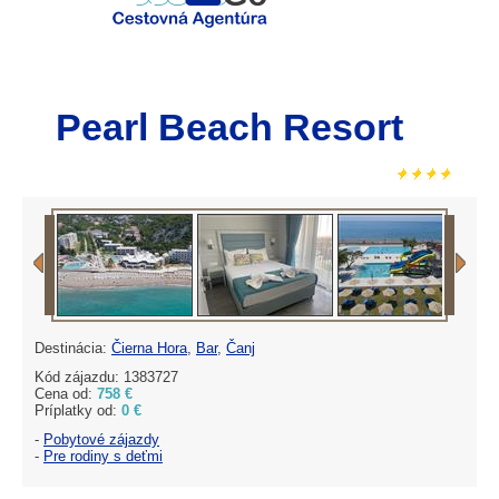
Pearl Beach Resort
Destinácia:
Čierna Hora
,
Bar
,
Čanj
Kód zájazdu: 1383727
Cena od:
758 €
Príplatky od:
0 €
-
Pobytové zájazdy
-
Pre rodiny s deťmi