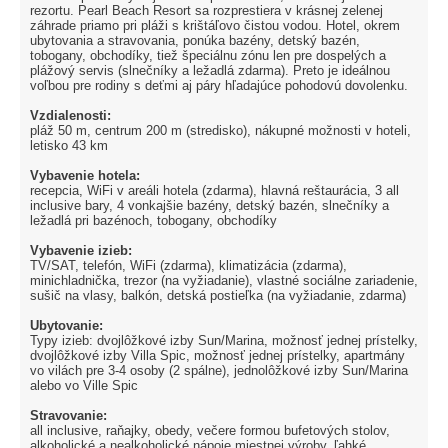
rezortu. Pearl Beach Resort sa rozprestiera v krásnej zelenej
záhrade priamo pri pláži s krištáľovo čistou vodou. Hotel, okrem
ubytovania a stravovania, ponúka bazény, detský bazén,
tobogany, obchodíky, tiež špeciálnu zónu len pre dospelých a
plážový servis (slnečníky a ležadlá zdarma). Preto je ideálnou
voľbou pre rodiny s deťmi aj páry hľadajúce pohodovú dovolenku.
Vzdialenosti:
pláž 50 m, centrum 200 m (stredisko), nákupné možnosti v hoteli,
letisko 43 km
Vybavenie hotela:
recepcia, WiFi v areáli hotela (zdarma), hlavná reštaurácia, 3 all
inclusive bary, 4 vonkajšie bazény, detský bazén, slnečníky a
ležadlá pri bazénoch, tobogany, obchodíky
Vybavenie izieb:
TV/SAT, telefón, WiFi (zdarma), klimatizácia (zdarma),
minichladnička, trezor (na vyžiadanie), vlastné sociálne zariadenie,
sušič na vlasy, balkón, detská postieľka (na vyžiadanie, zdarma)
Ubytovanie:
Typy izieb: dvojlôžkové izby Sun/Marina, možnosť jednej prístelky,
dvojlôžkové izby Villa Spic, možnosť jednej prístelky, apartmány
vo vilách pre 3-4 osoby (2 spálne), jednolôžkové izby Sun/Marina
alebo vo Ville Spic
Stravovanie:
all inclusive, raňajky, obedy, večere formou bufetových stolov,
alkoholické a nealkoholické nápoje miestnej výroby, ľahké