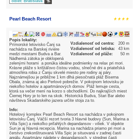
odlet: Bratislava
Pearl Beach Resort
Popis lokality:
Vzdialenosť od centra:
200 m
Prímorské letovisko Čanj sa
Vzdialenosť od letiska:
43 km
nachádza na Barskej riviére
medzi mestami Budva a Bar.
Vzdialenosť od pláže:
50 m
Nádherná zátoka je obklopená
zelenými horami a ponúka ideálne podmienky na relax pri mori.
Krásne pláže s krištáľovo čistou vodou, slnečné dni a priateľská
atmosféra robia z Čanju skvelé miesto pre rodiny aj páry.
Najznámejšou je približne 1 km dlhá piesočnatá pláž Biserna
Obala, známa aj ako Perlové pobrežie. V pokojnom letovisku je
niekoľko hotelov a apartmánových domov. Pláž lemuje cesta,
ktorá sa večer mení na korzo s obchodíkmi. Do najkrajších miest
Čiernej Hory je to len na skok. Historická Budva, Stari Bar alebo
návšteva Skadarského jazera určite stoja za to.
Info:
Hotelový komplex Pearl Beach Resort sa nachádza v pokojnom
letovisku Čanj. Väčší rezort tvoria 3 hlavné budovy (Sun, Marina a
Villa Spic) a niekoľko priľahlých depandansov - viliek. V objekte
Sun je aj hlavná recepcia. Marina sa nachádza priamo pri mori a
čerstvo zrekonštruovaná Villa Spic je situovaná v zadnej časti
areálu. Apartmány nájdete v depandansoch, v strednej časti