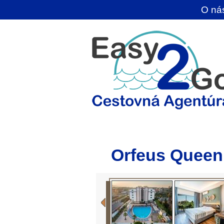
O ná
Orfeus Queen