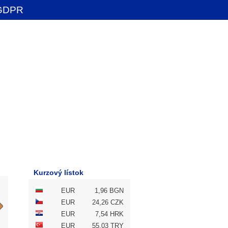
GDPR
Kurzový lístok
EUR
1,96 BGN
EUR
24,26 CZK
EUR
7,54 HRK
EUR
55,03 TRY