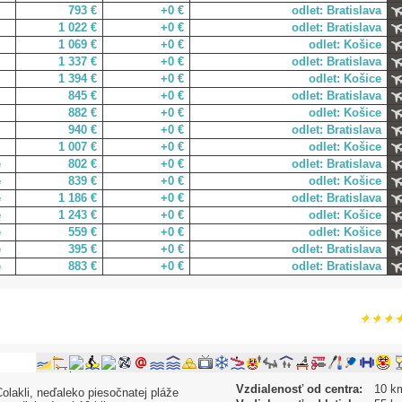
793 €
+0 €
odlet: Bratislava
1 022 €
+0 €
odlet: Bratislava
1 069 €
+0 €
odlet: Košice
1 337 €
+0 €
odlet: Bratislava
1 394 €
+0 €
odlet: Košice
845 €
+0 €
odlet: Bratislava
882 €
+0 €
odlet: Košice
940 €
+0 €
odlet: Bratislava
1 007 €
+0 €
odlet: Košice
e
802 €
+0 €
odlet: Bratislava
e
839 €
+0 €
odlet: Košice
e
1 186 €
+0 €
odlet: Bratislava
e
1 243 €
+0 €
odlet: Košice
e
559 €
+0 €
odlet: Košice
e
395 €
+0 €
odlet: Bratislava
e
883 €
+0 €
odlet: Bratislava
Vzdialenosť od centra:
10 k
olakli, neďaleko piesočnatej pláže