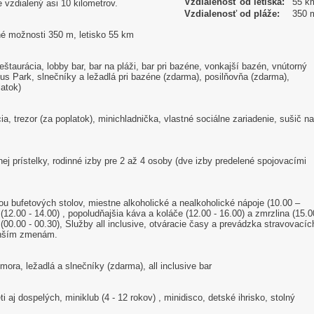
Vzdialenosť od letiska:
55 k
 vzdialený asi 10 kilometrov.
Vzdialenosť od pláže:
350 
né možnosti 350 m, letisko 55 km
eštaurácia, lobby bar, bar na pláži, bar pri bazéne, vonkajší bazén, vnútorný
s Park, slnečníky a ležadlá pri bazéne (zdarma), posilňovňa (zdarma),
atok)
ia, trezor (za poplatok), minichladnička, vlastné sociálne zariadenie, sušič na
ej prístelky, rodinné izby pre 2 až 4 osoby (dve izby predelené spojovacími
mou bufetových stolov, miestne alkoholické a nealkoholické nápoje (10.00 –
 (12.00 - 14.00) , popoludňajšia káva a koláče (12.00 - 16.00) a zmrzlina (15.0
 (00.00 - 00.30), Služby all inclusive, otváracie časy a prevádzka stravovacíc
enším zmenám.
ra, ležadlá a slnečníky (zdarma), all inclusive bar
aj dospelých, miniklub (4 - 12 rokov) , minidisco, detské ihrisko, stolný