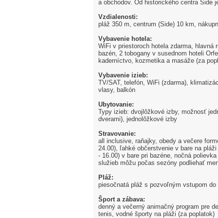
a obchodov. Od historického centra Side je
Vzdialenosti:
pláž 350 m, centrum (Side) 10 km, nákup
Vybavenie hotela:
WiFi v priestoroch hotela zdarma, hlavná r
bazén, 2 tobogany v susednom hoteli Orfeu
kaderníctvo, kozmetika a masáže (za popl
Vybavenie izieb:
TV/SAT, telefón, WiFi (zdarma), klimatizác
vlasy, balkón
Ubytovanie:
Typy izieb: dvojlôžkové izby, možnosť jedn
dverami), jednolôžkové izby
Stravovanie:
all inclusive, raňajky, obedy a večere for
24.00), ľahké občerstvenie v bare na pláži
- 16.00) v bare pri bazéne, nočná polievka
služieb môžu počas sezóny podliehať m
Pláž:
piesočnatá pláž s pozvoľným vstupom do mo
Šport a zábava:
denný a večerný animačný program pre deti 
tenis, vodné športy na pláži (za poplatok)