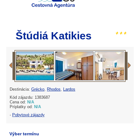
Štúdiá Katikies
Destinácia:
Grécko
,
Rhodos
,
Lardos
Kód zájazdu: 1383687
Cena od:
N/A
Príplatky od:
N/A
-
Pobytové zájazdy
Výber termínu