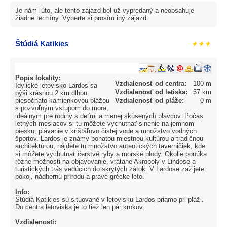
Je nám ľúto, ale tento zájazd bol už vypredaný a neobsahuje
žiadne termíny. Vyberte si prosím iný zájazd.
Štúdiá Katikies
Popis lokality:
Vzdialenosť od centra:
100 m
Idylické letovisko Lardos sa
Vzdialenosť od letiska:
57 km
pýši krásnou 2 km dlhou
piesočnato-kamienkovou plážou
Vzdialenosť od pláže:
0 m
s pozvoľným vstupom do mora,
ideálnym pre rodiny s deťmi a menej skúsených plavcov. Počas
letných mesiacov si tu môžete vychutnať slnenie na jemnom
piesku, plávanie v krištáľovo čistej vode a množstvo vodných
športov. Lardos je známy bohatou miestnou kultúrou a tradičnou
architektúrou, nájdete tu množstvo autentických taverničiek, kde
si môžete vychutnať čerstvé ryby a morské plody. Okolie ponúka
rôzne možnosti na objavovanie, vrátane Akropoly v Lindose a
turistických trás vedúcich do skrytých zátok. V Lardose zažijete
pokoj, nádhernú prírodu a pravé grécke leto.
Info:
Štúdiá Katikies sú situované v letovisku Lardos priamo pri pláži.
Do centra letoviska je to tiež len pár krokov.
Vzdialenosti: