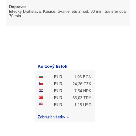
Doprava:
letecky Bratislava, Košice, trvanie letu 2 hod. 30 min, transfer cca
70 min
Kurzový lístok
EUR
1,96 BGN
EUR
24,26 CZK
EUR
7,54 HRK
EUR
55,03 TRY
EUR
1,15 USD
Zobraziť všetky »