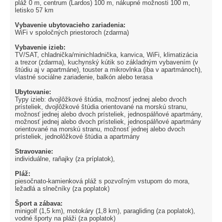
pláž 0 m, centrum (Lardos) 100 m, nákupné možnosti 100 m,
letisko 57 km
Vybavenie ubytovacieho zariadenia:
WiFi v spoločných priestoroch (zdarma)
Vybavenie izieb:
TV/SAT, chladnička/minichladnička, kanvica, WiFi, klimatizácia
a trezor (zdarma), kuchynský kútik so základným vybavením (v
štúdiu aj v apartmáne), touster a mikrovlnka (iba v apartmánoch),
vlastné sociálne zariadenie, balkón alebo terasa
Ubytovanie:
Typy izieb: dvojlôžkové štúdia, možnosť jednej alebo dvoch
prísteliek, dvojlôžkové štúdia orientované na morskú stranu,
možnosť jednej alebo dvoch prísteliek, jednospálňové apartmány,
možnosť jednej alebo dvoch prísteliek, jednospálňové apartmány
orientované na morskú stranu, možnosť jednej alebo dvoch
prísteliek, jednolôžkové štúdia a apartmány
Stravovanie:
individuálne, raňajky (za príplatok),
Pláž:
piesočnato-kamienková pláž s pozvoľným vstupom do mora,
ležadlá a slnečníky (za poplatok)
Šport a zábava:
minigolf (1,5 km), motokáry (1,8 km), paragliding (za poplatok),
vodné športy na pláži (za poplatok)