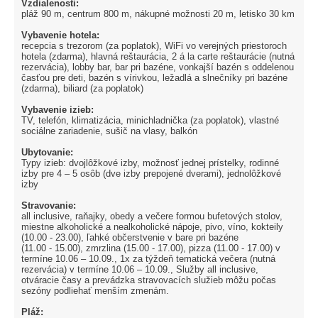
Vzdialenosti:
pláž 90 m, centrum 800 m, nákupné možnosti 20 m, letisko 30 km
Vybavenie hotela:
recepcia s trezorom (za poplatok), WiFi vo verejných priestoroch
hotela (zdarma), hlavná reštaurácia, 2 á la carte reštaurácie (nutná
rezervácia), lobby bar, bar pri bazéne, vonkajší bazén s oddelenou
časťou pre deti, bazén s vírivkou, ležadlá a slnečníky pri bazéne
(zdarma), biliard (za poplatok)
Vybavenie izieb:
TV, telefón, klimatizácia, minichladnička (za poplatok), vlastné
sociálne zariadenie, sušič na vlasy, balkón
Ubytovanie:
Typy izieb: dvojlôžkové izby, možnosť jednej prístelky, rodinné
izby pre 4 – 5 osôb (dve izby prepojené dverami), jednolôžkové
izby
Stravovanie:
all inclusive, raňajky, obedy a večere formou bufetových stolov,
miestne alkoholické a nealkoholické nápoje, pivo, víno, kokteily
(10.00 - 23.00), ľahké občerstvenie v bare pri bazéne
(11.00 - 15.00), zmrzlina (15.00 - 17.00), pizza (11.00 - 17.00) v
termíne 10.06 – 10.09., 1x za týždeň tematická večera (nutná
rezervácia) v termíne 10.06 – 10.09., Služby all inclusive,
otváracie časy a prevádzka stravovacích služieb môžu počas
sezóny podliehať menším zmenám.
Pláž: