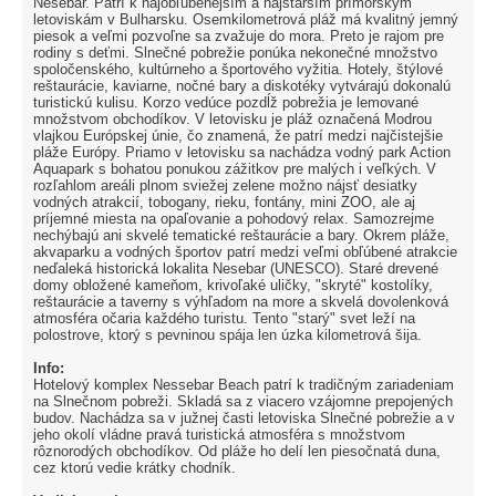
Nesebar. Patrí k najobľúbenejším a najstarším prímorským
letoviskám v Bulharsku. Osemkilometrová pláž má kvalitný jemný
piesok a veľmi pozvoľne sa zvažuje do mora. Preto je rajom pre
rodiny s deťmi. Slnečné pobrežie ponúka nekonečné množstvo
spoločenského, kultúrneho a športového vyžitia. Hotely, štýlové
reštaurácie, kaviarne, nočné bary a diskotéky vytvárajú dokonalú
turistickú kulisu. Korzo vedúce pozdĺž pobrežia je lemované
množstvom obchodíkov. V letovisku je pláž označená Modrou
vlajkou Európskej únie, čo znamená, že patrí medzi najčistejšie
pláže Európy. Priamo v letovisku sa nachádza vodný park Action
Aquapark s bohatou ponukou zážitkov pre malých i veľkých. V
rozľahlom areáli plnom sviežej zelene možno nájsť desiatky
vodných atrakcií, tobogany, rieku, fontány, mini ZOO, ale aj
príjemné miesta na opaľovanie a pohodový relax. Samozrejme
nechýbajú ani skvelé tematické reštaurácie a bary. Okrem pláže,
akvaparku a vodných športov patrí medzi veľmi obľúbené atrakcie
neďaleká historická lokalita Nesebar (UNESCO). Staré drevené
domy obložené kameňom, krivoľaké uličky, "skryté" kostolíky,
reštaurácie a taverny s výhľadom na more a skvelá dovolenková
atmosféra očaria každého turistu. Tento "starý" svet leží na
polostrove, ktorý s pevninou spája len úzka kilometrová šija.
Info:
Hotelový komplex Nessebar Beach patrí k tradičným zariadeniam
na Slnečnom pobreži. Skladá sa z viacero vzájomne prepojených
budov. Nachádza sa v južnej časti letoviska Slnečné pobrežie a v
jeho okolí vládne pravá turistická atmosféra s množstvom
rôznorodých obchodíkov. Od pláže ho delí len piesočnatá duna,
cez ktorú vedie krátky chodník.