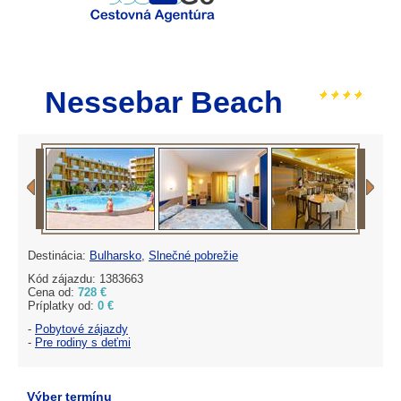
Nessebar Beach
Destinácia:
Bulharsko
,
Slnečné pobrežie
Kód zájazdu: 1383663
Cena od:
728 €
Príplatky od:
0 €
-
Pobytové zájazdy
-
Pre rodiny s deťmi
Výber termínu