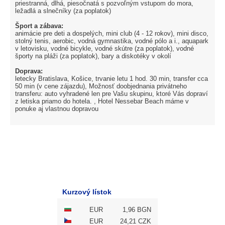
priestranná, dlhá, piesočnatá s pozvoľným vstupom do mora,
ležadlá a slnečníky (za poplatok)
Šport a zábava:
animácie pre deti a dospelých, mini club (4 - 12 rokov), mini disco,
stolný tenis, aerobic, vodná gymnastika, vodné pólo a i., aquapark
v letovisku, vodné bicykle, vodné skútre (za poplatok), vodné
športy na pláži (za poplatok), bary a diskotéky v okolí
Doprava:
letecky Bratislava, Košice, trvanie letu 1 hod. 30 min, transfer cca
50 min (v cene zájazdu), Možnosť doobjednania privátneho
transferu: auto vyhradené len pre Vašu skupinu, ktoré Vás dopraví
z letiska priamo do hotela. , Hotel Nessebar Beach máme v
ponuke aj vlastnou dopravou
Kurzový lístok
EUR
1,96 BGN
EUR
24,21 CZK