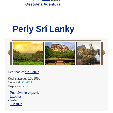
Perly Srí Lanky
Destinácia:
Srí Lanka
Kód zájazdu: 1381095
Cena od:
2 349 €
Príplatky od:
0 €
-
Poznávacie zájazdy
-
Exotika
-
Safari
-
Turistika