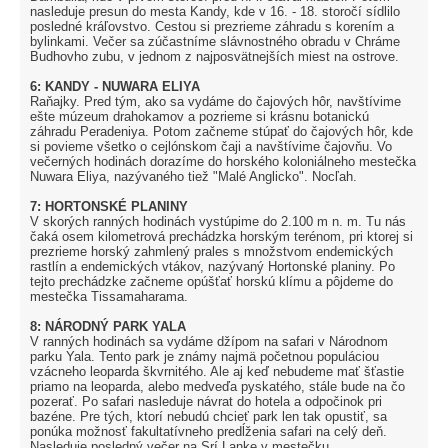
nasleduje presun do mesta Kandy, kde v 16. - 18. storočí sídlilo
posledné kráľovstvo. Cestou si prezrieme záhradu s korením a
bylinkami. Večer sa zúčastníme slávnostného obradu v Chráme
Budhovho zubu, v jednom z najposvätnejších miest na ostrove.
6: KANDY - NUWARA ELIYA
Raňajky. Pred tým, ako sa vydáme do čajových hôr, navštívime
ešte múzeum drahokamov a pozrieme si krásnu botanickú
záhradu Peradeniya. Potom začneme stúpať do čajových hôr, kde
si povieme všetko o cejlónskom čaji a navštívime čajovňu. Vo
večerných hodinách dorazíme do horského koloniálneho mestečka
Nuwara Eliya, nazývaného tiež "Malé Anglicko". Nocľah.
7: HORTONSKÉ PLANINY
V skorých ranných hodinách vystúpime do 2.100 m n. m. Tu nás
čaká osem kilometrová prechádzka horským terénom, pri ktorej si
prezrieme horský zahmlený prales s množstvom endemických
rastlín a endemických vtákov, nazývaný Hortonské planiny. Po
tejto prechádzke začneme opúšťať horskú klímu a pôjdeme do
mestečka Tissamaharama.
8: NÁRODNÝ PARK YALA
V ranných hodinách sa vydáme džípom na safari v Národnom
parku Yala. Tento park je známy najmä početnou populáciou
vzácneho leoparda škvrnitého. Ale aj keď nebudeme mať šťastie
priamo na leoparda, alebo medveďa pyskatého, stále bude na čo
pozerať. Po safari nasleduje návrat do hotela a odpočinok pri
bazéne. Pre tých, ktorí nebudú chcieť park len tak opustiť, sa
ponúka možnosť fakultatívneho predĺženia safari na celý deň.
Nasleduje posledný večer na Srí Lanke v mestečku