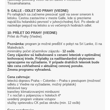
Tissamaharama.
9: GALLE - ODLET DO PRAHY (VIEDNE)
Po raňajkách sa začneme presúvať späť na sever smerom k
letisku. Cestou zastavíme v meste Galle, kde si prezrieme
najväčšiu holandskú pevnosť v juhovýchodnej Ázii. Po obede už
nasleduje prejazd na letisko a vo večerných hodinách odlet.
10: PRÍLET DO PRAHY (VIEDNE)
Prílet do Prahy (Viedne).
Poznámka:
program je možné predĺžiť o pobyt na Srí Lanke, či na
Maledivách.
minimálny počet účastníkov zájazdu -
12 osôb
.
Ceny zájazdov sú kalkulované s cenami leteniek v optimálnej
knihovacej triede. Príplatky za nadštandardné ubytovanie
spracujeme na vyžiadanie. V prípade drahších leteniek bude
táto cena zohľadnená v aktuálnej cenovej ponuke.
Zmena programu vyhradená.
Cena zahrnuje:
leteckú dopravu Praha – Colombo – Praha s prestupom (možnosť
odletu z Viedne na vyžiadanie, možný príplatok)
letiskové taxy
transfery klimatizovanými minibusmi
7 x nocľah s polpenziou v hoteloch 4*
uvedený program vrátane vstupov
služby sprievodcu CK počas okruhu (min. 12 osôb)