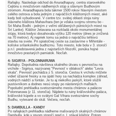
Raňajky. Nasleduje odchod do Anuradhapury, centra starovekého
Cejlónu s množstvom nádherných stúp a slávnym Budhovým
stromom. Anaradhapura bola takmer 1500 rokov hlavným mestom
celého ostrova a bola jedným z najväčších kláštorných miest, aké
kedy boli vybudované. V centre tzv. svätej oblasti stoja ruiny
slávneho kláštora Mahavihara (ten je vďaka svojmu stromu bo -
Sri Maha Bodhi - jedným z veľmi obľúbených pútnických miest na
Srí Lanke). Kláštor Jetavana sa rozkladá okolo monumentálnej
stúpy, ktorá kedysi dosahovala výšku 120 metrov (dnes je znížená
na 70 metrov). Aj napriek tomu sa jedná o najväčšiu tehlovú
stavbu na svete. Pri spiatočnej ceste sa zastavíme v Mihintále -
kolíske srílankského budhizmu. Toto miesto, kde bola v 3. storočí
p.n.l. predstavená jedna z najstarších filozofií, ponúka hojné
množstvo prastarých pamiatok. Nocľah.
4: SIGIRYA - POLONNARUWA
Raňajky. Dopoludnia návšteva skalného útvaru s pevnosťou na
vrchole - Sigiriya, nazývanej "Pevnosť v oblakoch" alebo "Levia
skala". Pevnosť pochádza z 5. storočia. Cestou k vrcholu môžete
vidieť úžasné fresky a na úpätí hory sa nachádza komplex záhrad,
vodných nádrží a fontán. Je tu aj niekoľko jaskýň, ktoré slúžili
pustovníkom a dodnes nesú stopy po nástenných maľbách.
Popoludní prehliadka svetoznámeho mesta chrámov a palácov
Polonnaruwa (z 11. storočia). Nájdete tu ruiny kráľovského paláca,
kráľovské kúpele a vo svätyni Gal Vihara svetoznáme sochy
Budhu, vytesané do skál. Večera, nocľah.
5: DAMBULLA - KANDY
Po raňajkách prehliadka nádherne maľovaných skalných chrámov
Dambulla, kde v prvom storočí pred n. l. stával kláštor. Potom