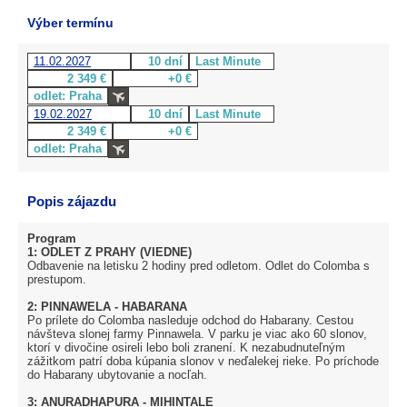
Výber termínu
11.02.2027
10 dní
Last Minute
2 349 €
+0 €
odlet: Praha
19.02.2027
10 dní
Last Minute
2 349 €
+0 €
odlet: Praha
Popis zájazdu
Program
1: ODLET Z PRAHY (VIEDNE)
Odbavenie na letisku 2 hodiny pred odletom. Odlet do Colomba s
prestupom.
2: PINNAWELA - HABARANA
Po prílete do Colomba nasleduje odchod do Habarany. Cestou
návšteva slonej farmy Pinnawela. V parku je viac ako 60 slonov,
ktorí v divočine osireli lebo boli zranení. K nezabudnuteľným
zážitkom patrí doba kúpania slonov v neďalekej rieke. Po príchode
do Habarany ubytovanie a nocľah.
3: ANURADHAPURA - MIHINTALE