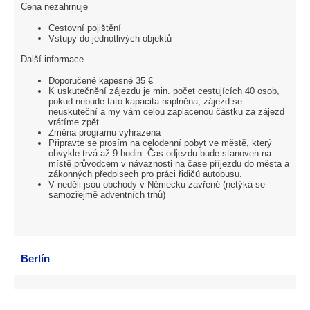
Cena nezahrnuje
Cestovní pojištění
Vstupy do jednotlivých objektů
Další informace
Doporučené kapesné 35 €
K uskutečnění zájezdu je min. počet cestujících 40 osob,
pokud nebude tato kapacita naplněna, zájezd se
neuskuteční a my vám celou zaplacenou částku za zájezd
vrátíme zpět
Změna programu vyhrazena
Připravte se prosím na celodenní pobyt ve městě, který
obvykle trvá až 9 hodin. Čas odjezdu bude stanoven na
místě průvodcem v návaznosti na čase příjezdu do města a
zákonných předpisech pro práci řidičů autobusu.
V neděli jsou obchody v Německu zavřené (netýká se
samozřejmě adventních trhů)
Berlín