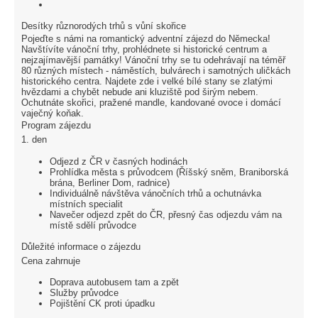
Desítky různorodých trhů s vůní skořice
Pojeďte s námi na romantický adventní zájezd do Německa!
Navštívíte vánoční trhy, prohlédnete si historické centrum a
nejzajímavější památky! Vánoční trhy se tu odehrávají na téměř
80 různých místech - náměstích, bulvárech i samotných uličkách
historického centra. Najdete zde i velké bílé stany se zlatými
hvězdami a chybět nebude ani kluziště pod širým nebem.
Ochutnáte skořici, pražené mandle, kandované ovoce i domácí
vaječný koňak.
Program zájezdu
1. den
Odjezd z ČR v časných hodinách
Prohlídka města s průvodcem (Říšský sněm, Braniborská
brána, Berliner Dom, radnice)
Individuálně návštěva vánočních trhů a ochutnávka
místních specialit
Navečer odjezd zpět do ČR, přesný čas odjezdu vám na
místě sdělí průvodce
Důležité informace o zájezdu
Cena zahrnuje
Doprava autobusem tam a zpět
Služby průvodce
Pojištění CK proti úpadku