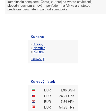
kombináciu nenájdete. Cesta, z ktorej sa vrátite osviežení,
slobodní duchom s novým pohľadom na Afriku a s istotou
predátora rozoznáte impalu od springboka.
Kunene
«
Krajiny
«
Namíbia
«
Kunene
Opuwo (1)
Kurzový lístok
EUR
1,96 BGN
EUR
24,21 CZK
EUR
7,54 HRK
EUR
54,93 TRY