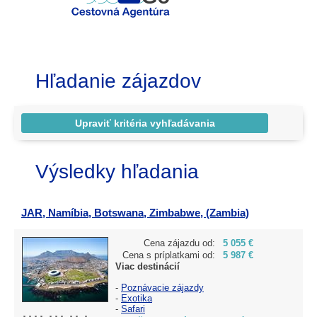
Hľadanie zájazdov
Výsledky hľadania
JAR, Namíbia, Botswana, Zimbabwe, (Zambia)
Cena zájazdu od:
5 055 €
Cena s príplatkami od:
5 987 €
Viac destinácií
-
Poznávacie zájazdy
-
Exotika
-
Safari