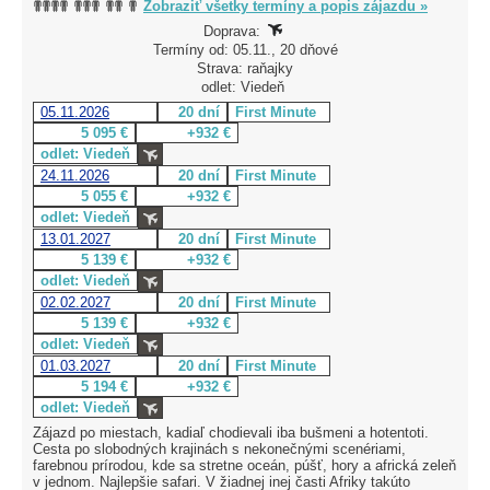
Zobraziť všetky termíny a popis zájazdu »
Doprava:
Termíny od: 05.11., 20 dňové
Strava: raňajky
odlet: Viedeň
05.11.2026
20 dní
First Minute
5 095 €
+932 €
odlet: Viedeň
24.11.2026
20 dní
First Minute
5 055 €
+932 €
odlet: Viedeň
13.01.2027
20 dní
First Minute
5 139 €
+932 €
odlet: Viedeň
02.02.2027
20 dní
First Minute
5 139 €
+932 €
odlet: Viedeň
01.03.2027
20 dní
First Minute
5 194 €
+932 €
odlet: Viedeň
Zájazd po miestach, kadiaľ chodievali iba bušmeni a hotentoti.
Cesta po slobodných krajinách s nekonečnými scenériami,
farebnou prírodou, kde sa stretne oceán, púšť, hory a africká zeleň
v jednom. Najlepšie safari. V žiadnej inej časti Afriky takúto