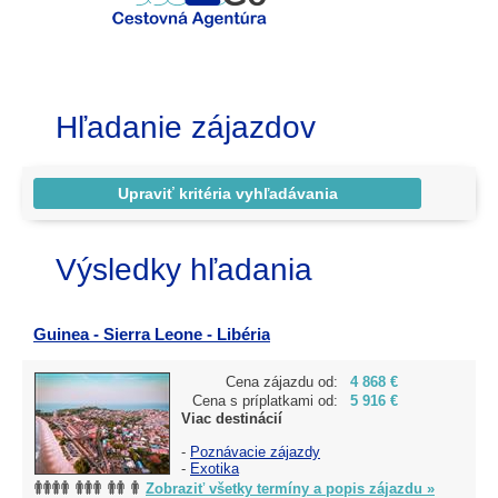
Hľadanie zájazdov
Výsledky hľadania
Guinea - Sierra Leone - Libéria
Cena zájazdu od:
4 868 €
Cena s príplatkami od:
5 916 €
Viac destinácií
-
Poznávacie zájazdy
-
Exotika
Zobraziť všetky termíny a popis zájazdu »