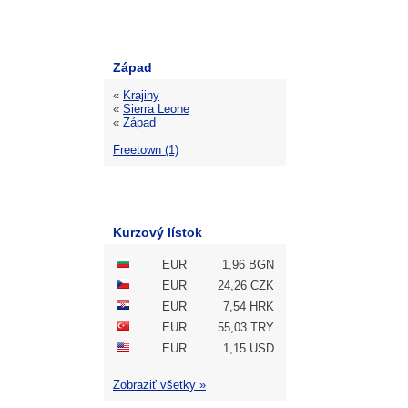
Západ
«
Krajiny
«
Sierra Leone
«
Západ
Freetown (1)
Kurzový lístok
EUR
1,96 BGN
EUR
24,26 CZK
EUR
7,54 HRK
EUR
55,03 TRY
EUR
1,15 USD
Zobraziť všetky »