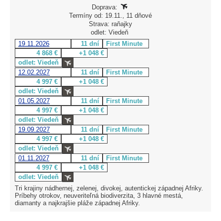
Doprava:
Termíny od: 19.11., 11 dňové
Strava: raňajky
odlet: Viedeň
19.11.2026
11 dní
First Minute
4 868 €
+1 048 €
odlet: Viedeň
12.02.2027
11 dní
First Minute
4 997 €
+1 048 €
odlet: Viedeň
01.05.2027
11 dní
First Minute
4 997 €
+1 048 €
odlet: Viedeň
19.09.2027
11 dní
First Minute
4 997 €
+1 048 €
odlet: Viedeň
01.11.2027
11 dní
First Minute
4 997 €
+1 048 €
odlet: Viedeň
Tri krajiny nádhernej, zelenej, divokej, autentickej západnej Afriky.
Príbehy otrokov, neuveriteľná biodiverzita, 3 hlavné mestá,
diamanty a najkrajšie pláže západnej Afriky.